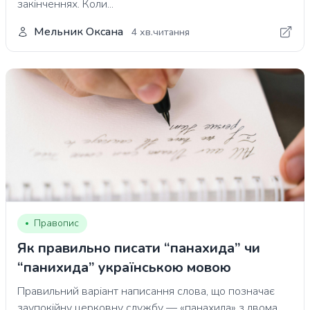
закінченнях. Коли...
Мельник Оксана
4 хв.читання
Правопис
Як правильно писати “панахида” чи
“панихида” українською мовою
Правильний варіант написання слова, що позначає
заупокійну церковну службу — «панахида» з двома