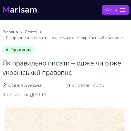
M
arisam
.
Меню
Головна
Статті
Як правильно писати – одже чи отже: український правопис
Правопис
Як правильно писати – одже чи отже:
український правопис
Єсенія Буксіна
8 Травня, 2025
3 хв.читання
3113