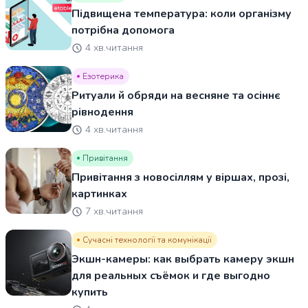
Підвищена температура: коли організму
потрібна допомога
4 хв.читання
Езотерика
Ритуали й обряди на весняне та осіннє
рівнодення
4 хв.читання
Привітання
Привітання з новосіллям у віршах, прозі,
картинках
7 хв.читання
Сучасні технології та комунікації
Экшн-камеры: как выбрать камеру экшн
для реальных съёмок и где выгодно
купить