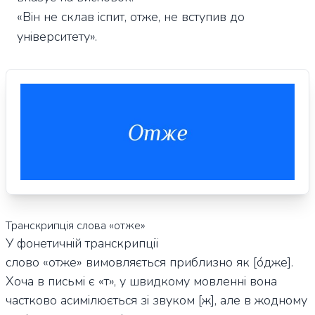
«Він не склав іспит, отже, не вступив до
університету».
Транскрипція слова «отже»
У фонетичній транскрипції
слово «отже» вимовляється приблизно як [о́джe].
Хоча в письмі є «т», у швидкому мовленні вона
частково асимілюється зі звуком [ж], але в жодному