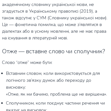
академічному словнику української мови, не
згадується в Українському правописі (2019), а
також відсутнє у СУМ (Словнику української мови).
Це — фонетична помилка, що може з’являтися в
діалектах або в усному мовленні, але не має права
на існування в літературній мові.
Отже — вставне слово чи сполучник?
Слово “отже” може бути:
Вставним словом, коли використовується для
логічного зв’язку думок або переходу до
висновку:
«Отже, як ми бачимо, проблема ще не вирішена».
Сполучником, коли поєднує частини речення чи
вказує на висновок: