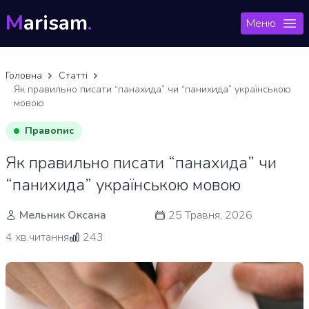
M
arisam
.
Меню
Головна
Статті
Як правильно писати “панахида” чи “панихида” українською
мовою
Правопис
Як правильно писати “панахида” чи
“панихида” українською мовою
Мельник Оксана
25 Травня, 2026
4 хв.читання
243