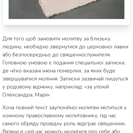
Для того щоб замовити молитву за близьку
людину, необхідно звернутися до церковної лавки
або безпосередньо до священнослужителя.
Головною умовою є подання спеціальної записки,
де чітко вказані імена померлих, за яких буде
звершуватися моління. Записки зазвичай пишуться
у родовому відмінку, наприклад: «за упокій
Олександра, Марії».
Хоча повний текст заупокійної молитви міститься у
кожному православному молитовнику, під час
самого обряду провідну роль відіграє священник.
Віряни в цей час можуть молитися про себе або