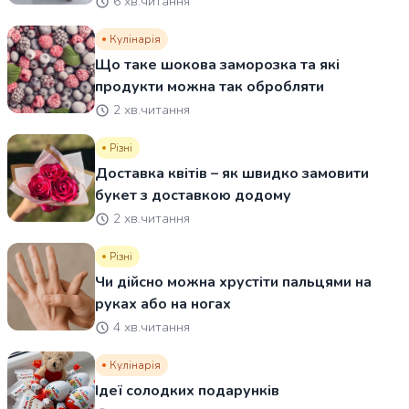
6 хв.читання
Кулінарія
Що таке шокова заморозка та які
продукти можна так обробляти
2 хв.читання
Різні
Доставка квітів – як швидко замовити
букет з доставкою додому
2 хв.читання
Різні
Чи дійсно можна хрустіти пальцями на
руках або на ногах
4 хв.читання
Кулінарія
Ідеї солодких подарунків