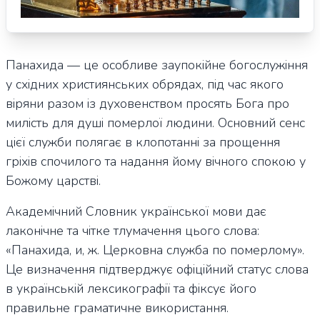
Панахида — це особливе заупокійне богослужіння
у східних християнських обрядах, під час якого
віряни разом із духовенством просять Бога про
милість для душі померлої людини. Основний сенс
цієї служби полягає в клопотанні за прощення
гріхів спочилого та надання йому вічного спокою у
Божому царстві.
Академічний Словник української мови дає
лаконічне та чітке тлумачення цього слова:
«Панахида, и, ж. Церковна служба по померлому».
Це визначення підтверджує офіційний статус слова
в українській лексикографії та фіксує його
правильне граматичне використання.