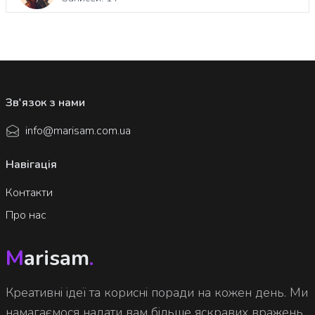
Зв'язок з нами
info@marisam.com.ua
Навігація
Контакти
Про нас
M
arisam
.
Креативні ідеї та корисні поради на кожен день. Ми
намагаємося надати вам більше яскравих вражень