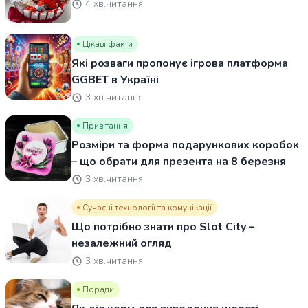
4 хв.читання
Цікаві факти
Які розваги пропонує ігрова платформа
GGBET в Україні
3 хв.читання
Привітання
Розміри та форма подарункових коробок
– що обрати для презента на 8 березня
3 хв.читання
Сучасні технології та комунікації
Що потрібно знати про Slot City –
незалежний огляд
3 хв.читання
Поради