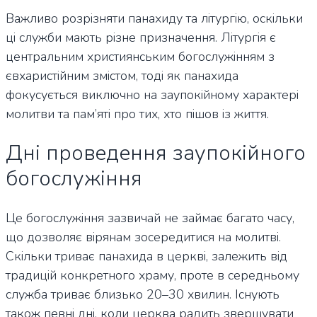
Важливо розрізняти панахиду та літургію, оскільки
ці служби мають різне призначення. Літургія є
центральним християнським богослужінням з
євхаристійним змістом, тоді як панахида
фокусується виключно на заупокійному характері
молитви та пам’яті про тих, хто пішов із життя.
Дні проведення заупокійного
богослужіння
Це богослужіння зазвичай не займає багато часу,
що дозволяє вірянам зосередитися на молитві.
Скільки триває панахида в церкві, залежить від
традицій конкретного храму, проте в середньому
служба триває близько 20–30 хвилин. Існують
також певні дні, коли церква радить звершувати