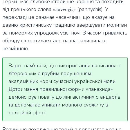
Термін має глибоке історичне коріння та походить
від грецького слова «παννυχίς» (pannychis). У
перекладі це означає «всенічна», що вказує на
давню християнську традицію звершувати молитви
за померлих упродовж усієї ночі. З часом тривалість
обряду скоротилася, але назва залишилася
незмінною.
Варто пам’ятати, що використання написання з
літерою «и» є грубим порушенням
академічних норм сучасної української мови.
Дотримання правильної форми «панахида»
демонструє повагу до лінгвістичних стандартів
та допомагає уникати мовного суржику в
релігійній сфері.
Розуміння походження терміна допомагає краще