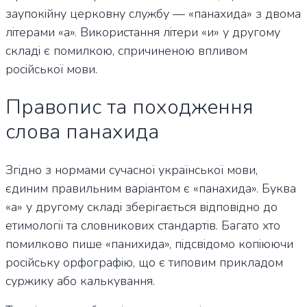
заупокійну церковну службу — «панахида» з двома
літерами «а». Використання літери «и» у другому
складі є помилкою, спричиненою впливом
російської мови.
Правопис та походження
слова панахида
Згідно з нормами сучасної української мови,
єдиним правильним варіантом є «панахида». Буква
«а» у другому складі зберігається відповідно до
етимології та словникових стандартів. Багато хто
помилково пише «панихида», підсвідомо копіюючи
російську орфографію, що є типовим прикладом
суржику або калькування.