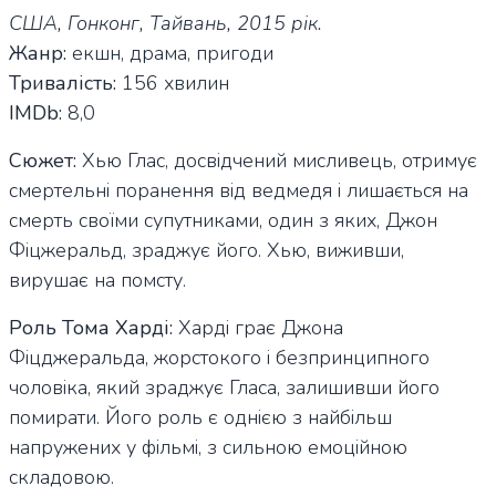
США, Гонконг, Тайвань, 2015 рік.
Жанр:
екшн, драма, пригоди
Тривалість:
156 хвилин
IMDb:
8,0
Сюжет:
Хью Глас, досвідчений мисливець, отримує
смертельні поранення від ведмедя і лишається на
смерть своїми супутниками, один з яких, Джон
Фіцжеральд, зраджує його. Хью, виживши,
вирушає на помсту.
Роль Тома Харді:
Харді грає Джона
Фіцджеральда, жорстокого і безпринципного
чоловіка, який зраджує Гласа, залишивши його
помирати. Його роль є однією з найбільш
напружених у фільмі, з сильною емоційною
складовою.