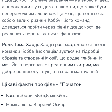
а впровадити її у свідомість жертви, що може бути
непереможним злочином. Це місія, що потягне за
собою великі ризики. Коббу і його команді
доведеться пройти через рівні підсвідомості, де
реальність переплітається з фантазією.
Роль Тома Харді:
Харді грає Імса, одного з членів
команди Кобба. Імс спеціалізується на підробці
образів та створенні ілюзій, що додає глибини їх
місії. Його персонаж є креативним і хитрим, має
добре розвинену інтуїцію в справі маніпуляцій.
Цікаві факти про фільм “Початок:
Касові збори: $836,8 мільйона.
Номінація на 8 премій Оскар.