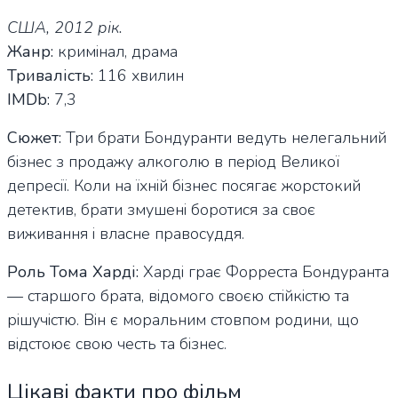
США, 2012 рік.
Жанр:
кримінал, драма
Тривалість:
116 хвилин
IMDb:
7,3
Сюжет:
Три брати Бондуранти ведуть нелегальний
бізнес з продажу алкоголю в період Великої
депресії. Коли на їхній бізнес посягає жорстокий
детектив, брати змушені боротися за своє
виживання і власне правосуддя.
Роль Тома Харді:
Харді грає Форреста Бондуранта
— старшого брата, відомого своєю стійкістю та
рішучістю. Він є моральним стовпом родини, що
відстоює свою честь та бізнес.
Цікаві факти про фільм