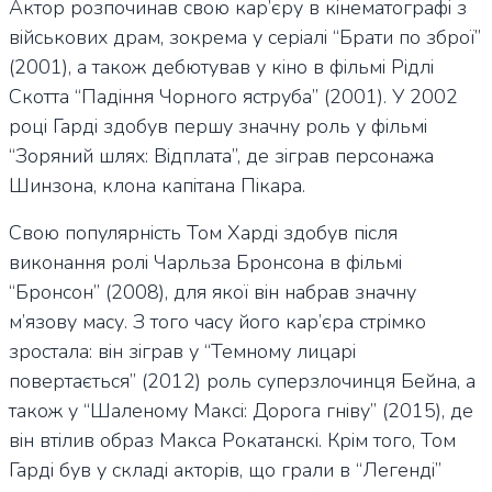
Актор розпочинав свою кар’єру в кінематографі з
військових драм, зокрема у серіалі “Брати по зброї”
(2001), а також дебютував у кіно в фільмі Рідлі
Скотта “Падіння Чорного яструба” (2001). У 2002
році Гарді здобув першу значну роль у фільмі
“Зоряний шлях: Відплата”, де зіграв персонажа
Шинзона, клона капітана Пікара.
Свою популярність Том Харді здобув після
виконання ролі Чарльза Бронсона в фільмі
“Бронсон” (2008), для якої він набрав значну
м’язову масу. З того часу його кар’єра стрімко
зростала: він зіграв у “Темному лицарі
повертається” (2012) роль суперзлочинця Бейна, а
також у “Шаленому Максі: Дорога гніву” (2015), де
він втілив образ Макса Рокатанскі. Крім того, Том
Гарді був у складі акторів, що грали в “Легенді”