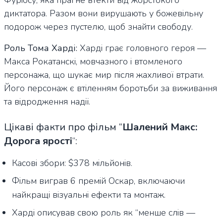
диктатора. Разом вони вирушають у божевільну
подорож через пустелю, щоб знайти свободу.
Роль Тома Харді:
Харді грає головного героя —
Макса Рокатанскі, мовчазного і втомленого
персонажа, що шукає мир після жахливої втрати.
Його персонаж є втіленням боротьби за виживання
та відродження надії.
Цікаві факти про фільм “
Шалений Макс:
Дорога ярості
“
:
Касові збори: $378 мільйонів.
Фільм виграв 6 премій Оскар, включаючи
найкращі візуальні ефекти та монтаж.
Харді описував свою роль як “менше слів —