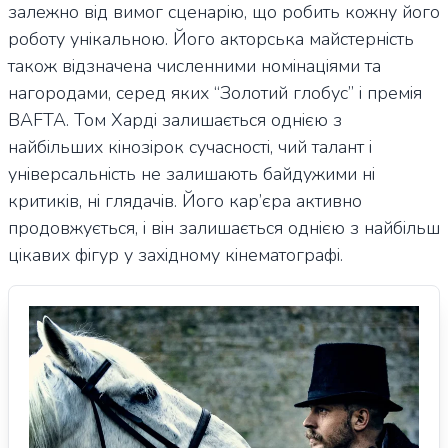
залежно від вимог сценарію, що робить кожну його
роботу унікальною. Його акторська майстерність
також відзначена численними номінаціями та
нагородами, серед яких “Золотий глобус” і премія
BAFTA. Том Харді залишається однією з
найбільших кінозірок сучасності, чий талант і
універсальність не залишають байдужими ні
критиків, ні глядачів. Його кар’єра активно
продовжується, і він залишається однією з найбільш
цікавих фігур у західному кінематографі.