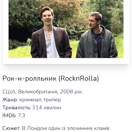
Рок-н-ролльник (RocknRolla)
США, Великобританія, 2008 рік.
Жанр:
кримінал, трилер
Тривалість:
114 хвилин
IMDb:
7,3
Сюжет:
В Лондоні один із злочинних кланів