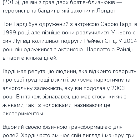
(2015), де він зіграв двох братів-близнюків —
терористів та бандитів, які захопили Лондон.
Том Гарді був одружений з актрисою Сарою Гарді в
1999 році, але пізніше вони розлучилися. У нього є
син Луї від колишньої подруги Рейчел Спід. У 2014
році він одружився з актрисою Шарлоттою Райлі, і
в пари є кілька дітей.
Гарді має репутацію людини, яка відкрито говорить
про свої труднощі в житті, зокрема наркотичну та
алкогольну залежність, яку він подолав у 2003
році. Він також зізнавався, що мав стосунки як з
жінками, так і з чоловіками, називаючи це
експериментом.
Відомий своєю фізичною трансформацією для
ролей, Харді часто змінює свій вигляд і манеру гри