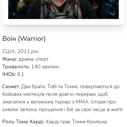
Воїн (Warrior)
США, 2011 рік.
Жанр:
драма, спорт
Тривалість:
140 хвилин
IMDb:
8,1
Сюжет:
Два брати, Тобі та Томмі, повертаються до
бойових мистецтв після довгої перерви, щоб
змагатися у великому турнірі з ММА. Історія про
сімейні зв’язки, прощення і бій за своє місце в житті.
Роль Тома Харді:
Харді грає Томмі Конлона,