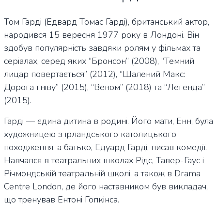
Том Гарді (Едвард Томас Гарді), британський актор,
народився 15 вересня 1977 року в Лондоні. Він
здобув популярність завдяки ролям у фільмах та
серіалах, серед яких “Бронсон” (2008), “Темний
лицар повертається” (2012), “Шалений Макс:
Дорога гніву” (2015), “Веном” (2018) та “Легенда”
(2015).
Гарді — єдина дитина в родині. Його мати, Енн, була
художницею з ірландського католицького
походження, а батько, Едуард Гарді, писав комедії.
Навчався в театральних школах Рідс, Тавер-Гаус і
Річмондській театральній школі, а також в Drama
Centre London, де його наставником був викладач,
що тренував Ентоні Гопкінса.