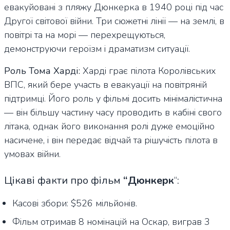
евакуйовані з пляжу Дюнкерка в 1940 році під час
Другої світової війни. Три сюжетні лінії — на землі, в
повітрі та на морі — перехрещуються,
демонструючи героїзм і драматизм ситуації.
Роль Тома Харді:
Харді грає пілота Королівських
ВПС, який бере участь в евакуації на повітряній
підтримці. Його роль у фільмі досить мінімалістична
— він більшу частину часу проводить в кабіні свого
літака, однак його виконання ролі дуже емоційно
насичене, і він передає відчай та рішучість пілота в
умовах війни.
Цікаві факти про фільм
“Дюнкерк
“
:
Касові збори: $526 мільйонів.
Фільм отримав 8 номінацій на Оскар, виграв 3