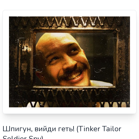
Шпигун, вийди геть! (Tinker Tailor
Soldier Spy)