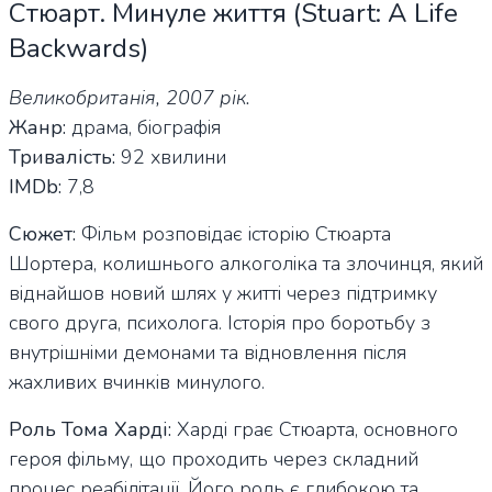
Стюарт. Минуле життя (Stuart: A Life
Backwards)
Великобританія, 2007 рік.
Жанр:
драма, біографія
Тривалість:
92 хвилини
IMDb:
7,8
Сюжет:
Фільм розповідає історію Стюарта
Шортера, колишнього алкоголіка та злочинця, який
віднайшов новий шлях у житті через підтримку
свого друга, психолога. Історія про боротьбу з
внутрішніми демонами та відновлення після
жахливих вчинків минулого.
Роль Тома Харді:
Харді грає Стюарта, основного
героя фільму, що проходить через складний
процес реабілітації. Його роль є глибокою та