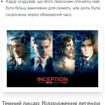
Харді згадував, що його персонаж спочатку мав
бути більш важливим для сюжету, але роль була
скорочена через обмеження часу.
Темний лицар: Відродження легенди