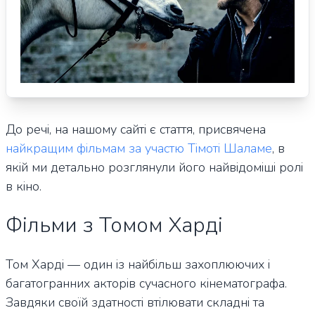
До речі, на нашому сайті є стаття, присвячена
найкращим фільмам за участю Тімоті Шаламе
, в
якій ми детально розглянули його найвідоміші ролі
в кіно.
Фільми з Томом Харді
Том Харді — один із найбільш захоплюючих і
багатогранних акторів сучасного кінематографа.
Завдяки своїй здатності втілювати складні та