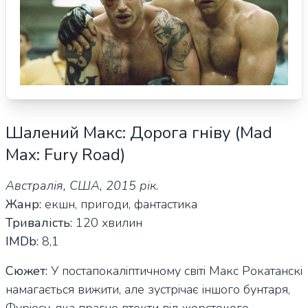
Шалений Макс: Дорога гніву (Mad
Max: Fury Road)
Австралія, США, 2015 рік.
Жанр:
екшн, пригоди, фантастика
Тривалість:
120 хвилин
IMDb:
8,1
Сюжет:
У постапокаліптичному світі Макс Рокатанскі
намагається вижити, але зустрічає іншого бунтаря,
Фуріосу, яка прагне втекти від жорстокого