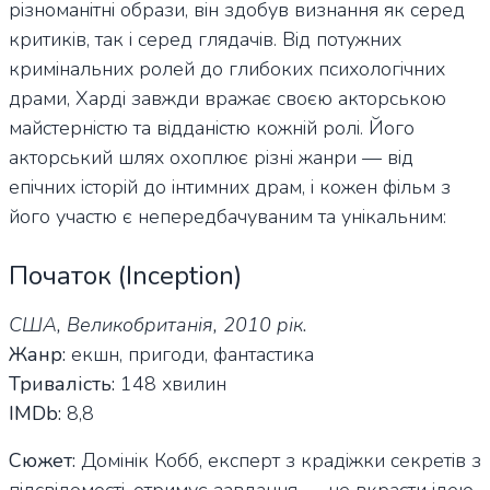
різноманітні образи, він здобув визнання як серед
критиків, так і серед глядачів. Від потужних
кримінальних ролей до глибоких психологічних
драми, Харді завжди вражає своєю акторською
майстерністю та відданістю кожній ролі. Його
акторський шлях охоплює різні жанри — від
епічних історій до інтимних драм, і кожен фільм з
його участю є непередбачуваним та унікальним:
Початок (Inception)
США, Великобританія, 2010 рік.
Жанр:
екшн, пригоди, фантастика
Тривалість:
148 хвилин
IMDb:
8,8
Сюжет:
Домінік Кобб, експерт з крадіжки секретів з
підсвідомості, отримує завдання — не вкрасти ідею,