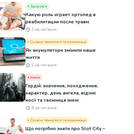
Здоровʼя
Какую роль играет ортопед в
реабилитации после травм
2 хв.читання
Сучасні технології та комунікації
Як акумулятори змінили наше
життя
5 хв.читання
Імена
Гордій: значення, походження,
характер, день ангела, відомі
носії та таємниця імені
8 хв.читання
Сучасні технології та комунікації
Що потрібно знати про Slot City –