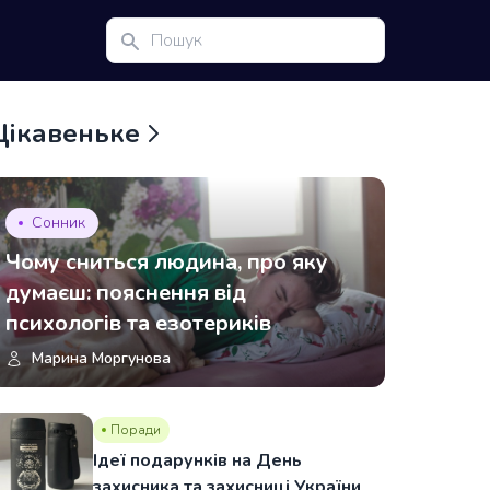
Цікавеньке
Сонник
Чому сниться людина, про яку
думаєш: пояснення від
психологів та езотериків
Марина Моргунова
Поради
Ідеї подарунків на День
захисника та захисниці України