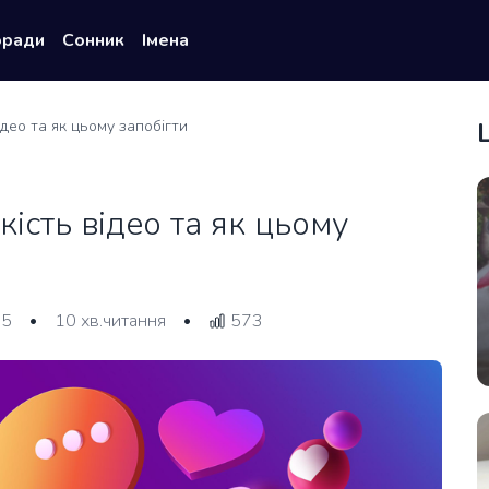
оради
Сонник
Імена
ідео та як цьому запобігти
ість відео та як цьому
25
10 хв.читання
573
•
•