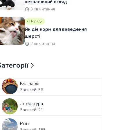
незалежний огляд
3 хв.читання
Поради
Як діє корм для виведення
шерсті
2 хв.читання
Категорії
Кулінарія
Записей: 56
Література
Записей: 21
Різні
Записей: 188