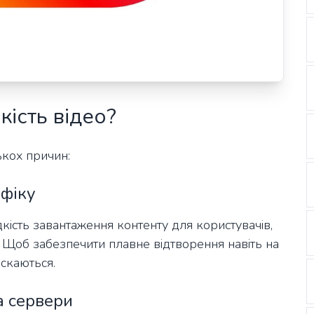
кість відео?
ькох причин:
афіку
кість завантаження контенту для користувачів,
. Щоб забезпечити плавне відтворення навіть на
искаються.
а сервери