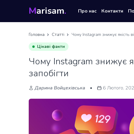
M
arisam
.
Про нас
Контакти
П
Головна
Статті
Чому Instagram знижує якість в
Цікаві факти
Чому Instagram знижує як
запобігти
Дарина Войцехівська
6 Лютого, 20
•