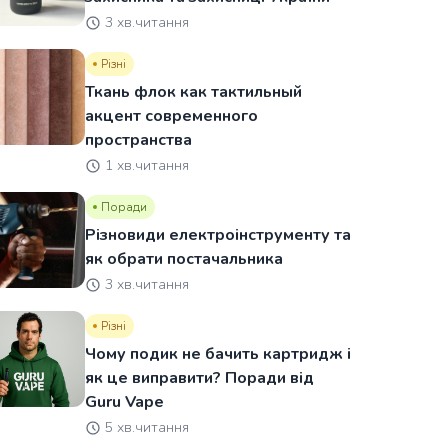
3 хв.читання
Різні
Ткань флок как тактильный
акцент современного
пространства
1 хв.читання
Поради
Різновиди електроінструменту та
як обрати постачальника
3 хв.читання
Різні
Чому подик не бачить картридж і
як це виправити? Поради від
Guru Vape
5 хв.читання