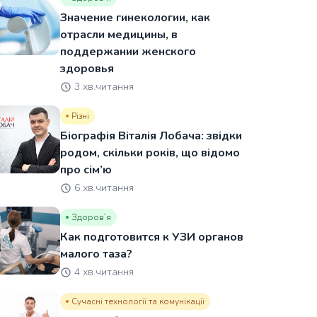
Значение гинекологии, как
отрасли медицины, в
поддержании женского
здоровья
3 хв.читання
Різні
Біографія Віталія Лобача: звідки
родом, скільки років, що відомо
про сім’ю
6 хв.читання
Здоровʼя
Как подготовится к УЗИ органов
малого таза?
4 хв.читання
Сучасні технології та комунікації