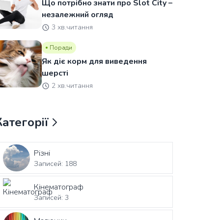
Що потрібно знати про Slot City –
незалежний огляд
3 хв.читання
Поради
Як діє корм для виведення
шерсті
2 хв.читання
Категорії
Різні
Записей: 188
Кінематограф
Записей: 3