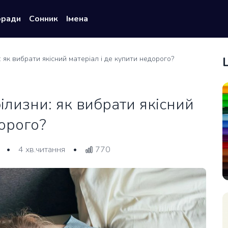
оради
Сонник
Імена
: як вибрати якісний матеріал і де купити недорого?
ілизни: як вибрати якісний
дорого?
4 хв.читання
770
•
•