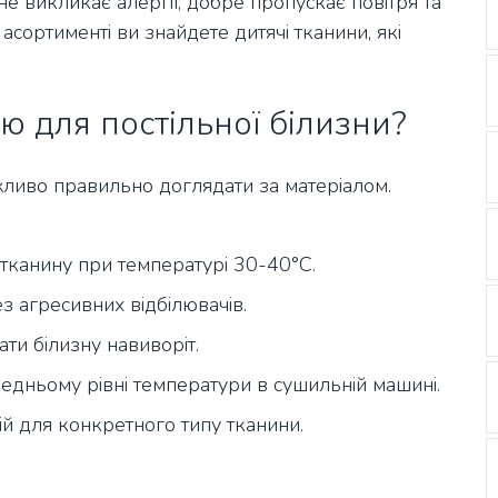
не викликає алергії, добре пропускає повітря та
асортименті ви знайдете дитячі тканини, які
ю для постільної білизни?
жливо правильно доглядати за матеріалом.
канину при температурі 30-40°C.
з агресивних відбілювачів.
ти білизну навиворіт.
дньому рівні температури в сушильній машині.
й для конкретного типу тканини.