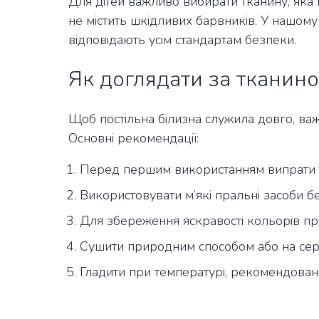
Для дітей важливо вибирати тканину, яка 
не містить шкідливих барвників. У нашому 
відповідають усім стандартам безпеки.
Як доглядати за тканино
Щоб постільна білизна служила довго, ва
Основні рекомендації:
Перед першим використанням випрати т
Використовувати м’які пральні засоби бе
Для збереження яскравості кольорів пра
Сушити природним способом або на сере
Гладити при температурі, рекомендовані