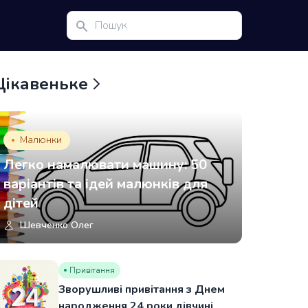
Цікавеньке
Малюнки
Легко намалювати машину: 50
варіантів та ідей малюнків для
дітей
Шевченко Олег
Привітання
Зворушливі привітання з Днем
народження 24 роки дівчині