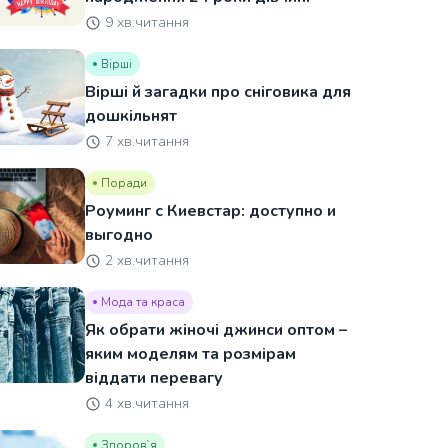
9 хв.читання
Вірші
Вірші й загадки про сніговика для
дошкільнят
7 хв.читання
Поради
Роуминг с Киевстар: доступно и
выгодно
2 хв.читання
Мода та краса
Як обрати жіночі джинси оптом –
яким моделям та розмірам
віддати перевагу
4 хв.читання
Здоровʼя