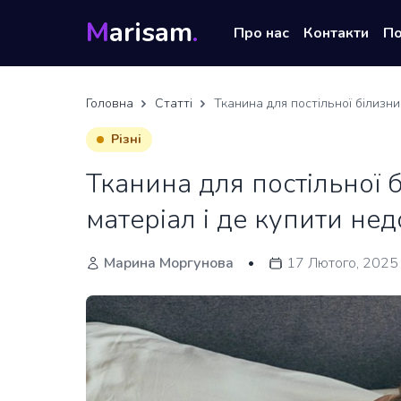
M
arisam
.
Про нас
Контакти
П
Головна
Статті
Тканина для постільної білизни
Різні
Тканина для постільної б
матеріал і де купити не
Марина Моргунова
17 Лютого, 2025
•