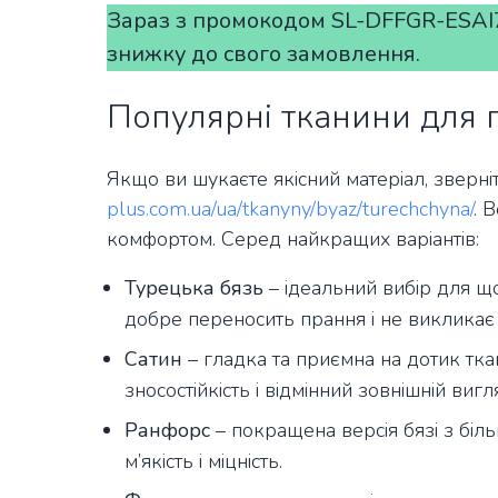
Зараз з промокодом SL-DFFGR-ESAI
знижку до свого замовлення.
Популярні тканини для п
Якщо ви шукаєте якісний матеріал, зверні
plus.com.ua/ua/tkanyny/byaz/turechchyna/
. 
комфортом. Серед найкращих варіантів:
Турецька бязь
– ідеальний вибір для що
добре переносить прання і не викликає а
Сатин
– гладка та приємна на дотик тк
зносостійкість і відмінний зовнішній вигл
Ранфорс
– покращена версія бязі з біл
м’якість і міцність.