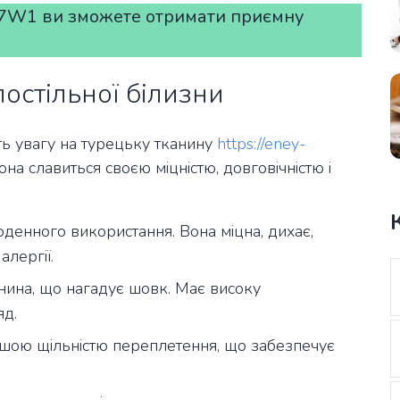
7W1 ви зможете отримати приємну
остільної білизни
ть увагу на турецьку тканину
https://eney-
Вона славиться своєю міцністю, довговічністю і
денного використання. Вона міцна, дихає,
лергії.
анина, що нагадує шовк. Має високу
яд.
ьшою щільністю переплетення, що забезпечує