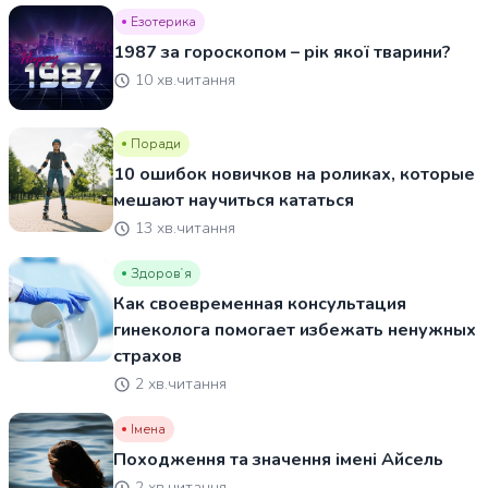
Езотерика
1987 за гороскопом – рік якої тварини?
10 хв.читання
Поради
10 ошибок новичков на роликах, которые
мешают научиться кататься
13 хв.читання
Здоровʼя
Как своевременная консультация
гинеколога помогает избежать ненужных
страхов
2 хв.читання
Імена
Походження та значення імені Айсель
2 хв.читання