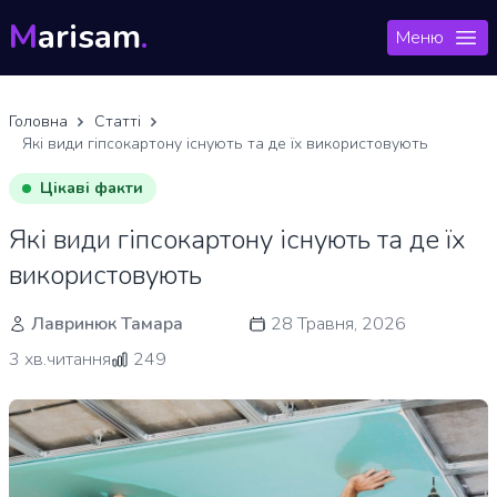
M
arisam
.
Меню
Головна
Статті
Які види гіпсокартону існують та де їх використовують
Цікаві факти
Які види гіпсокартону існують та де їх
використовують
Лавринюк Тамара
28 Травня, 2026
3 хв.читання
249