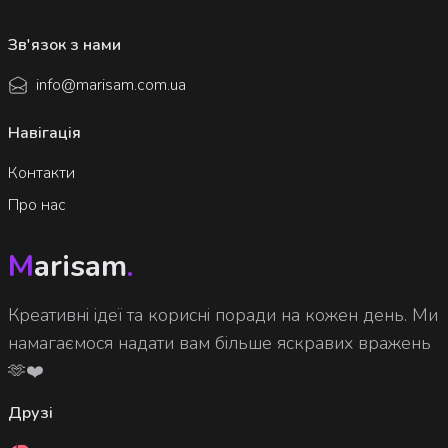
Зв'язок з нами
info@marisam.com.ua
Навігація
Контакти
Про нас
M
arisam
.
Креативні ідеї та корисні поради на кожен день. Ми
намагаємося надати вам більше яскравих вражень
🫶❤️
Друзі