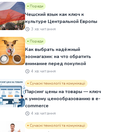
Поради
Чешский язык как ключ к
культуре Центральной Европы
3 хв.читання
Поради
Как выбрать надёжный
зоомагазин: на что обратить
внимание перед покупкой
4 хв.читання
Сучасні технології та комунікації
Парсинг цены на товары — ключ
к умному ценообразованию в e-
commerce
4 хв.читання
Сучасні технології та комунікації