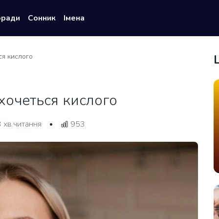
оради
Сонник
Імена
ся кислого
хочеться кислого
3 хв.читання
953
•