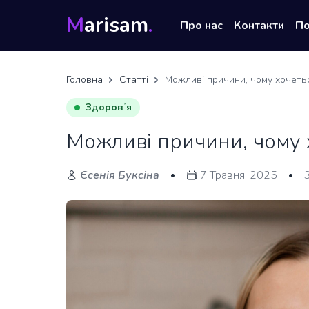
M
arisam
.
Про нас
Контакти
П
Головна
Статті
Можливі причини, чому хочеть
Здоровʼя
Можливі причини, чому 
Єсенія Буксіна
7 Травня, 2025
•
•