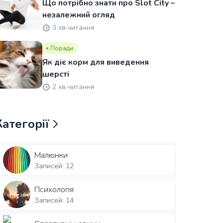
Що потрібно знати про Slot City –
незалежний огляд
3 хв.читання
Поради
Як діє корм для виведення
шерсті
2 хв.читання
Категорії
Малюнки
Записей: 12
Психологія
Записей: 14