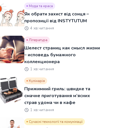
Мода та краса
Як обрати захист від сонця –
пропозиції від INSTYTUTUM
4 хв.читання
Література
Шелест страниц как смысл жизни
– исповедь бумажного
коллекционера
1 хв.читання
Кулінарія
Прижимний гриль: швидке та
смачне приготування м’ясних
страв удома чи в кафе
1 хв.читання
Сучасні технології та комунікації