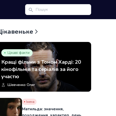
Цікавеньке
Цікаві факти
Кращі фільми з Томом Харді: 20
кінофільмів та серіалів за його
участю
Шевченко Олег
Імена
Матильда: значення,
походження, характер, день