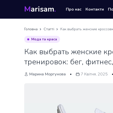
M
arisam
.
Про нас
Контакти
П
Головна
Статті
Как выбрать женские кроссовки
Мода та краса
Как выбрать женские кр
тренировок: бег, фитнес,
Марина Моргунова
7 Квітня, 2025
•