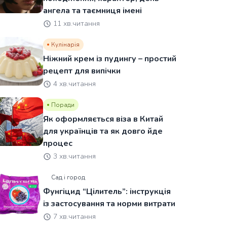
ангела та таємниця імені
11 хв.читання
Кулінарія
Ніжний крем із пудингу – простий
рецепт для випічки
4 хв.читання
Поради
Як оформляється віза в Китай
для українців та як довго йде
процес
3 хв.читання
Сад і город
Фунгіцид “Цілитель”: інструкція
із застосування та норми витрати
7 хв.читання