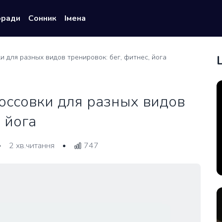
оради
Сонник
Імена
 для разных видов тренировок: бег, фитнес, йога
оссовки для разных видов
 йога
2 хв.читання
747
•
•