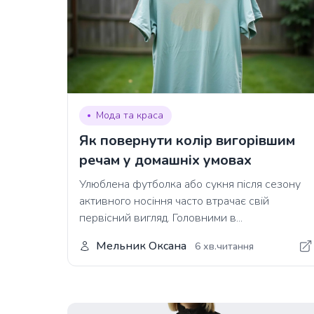
Мода та краса
Як повернути колір вигорівшим
речам у домашніх умовах
Улюблена футболка або сукня після сезону
активного носіння часто втрачає свій
первісний вигляд. Головними в...
Мельник Оксана
6 хв.читання