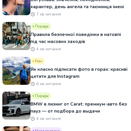
характер, день ангела та таємниця імені
7 хв.читання
Поради
Правила безпечної поведінки в натовпі
під час масових заходів
4 хв.читання
Різні
Як класно підписати фото в горах: красиві
цитати для Instagram
6 хв.читання
Поради
BMW в лизинг от Carat: премиум-авто без
пауз — от подбора до выдачи
4 хв.читання
Мода та краса