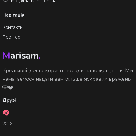
info@marisam.com.ua
Навігація
Контакти
Про нас
M
arisam
.
Креативні ідеї та корисні поради на кожен день. Ми
намагаємося надати вам більше яскравих вражень
🫶❤️
Друзі
2026.