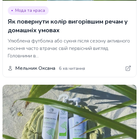
Мода та краса
Як повернути колір вигорівшим речам у
домашніх умовах
Улюблена футболка або сукня після сезону активного
носіння часто втрачає свій первісний вигляд.
Головними в...
Мельник Оксана
6 хв.читання