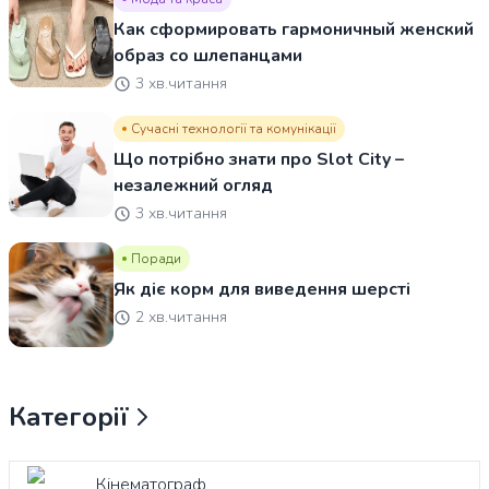
Как сформировать гармоничный женский
образ со шлепанцами
3 хв.читання
Сучасні технології та комунікації
Що потрібно знати про Slot City –
незалежний огляд
3 хв.читання
Поради
Як діє корм для виведення шерсті
2 хв.читання
Категорії
Кінематограф