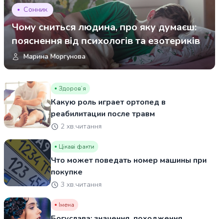
Сонник
Чому сниться людина, про яку думаєш:
пояснення від психологів та езотериків
Марина Моргунова
Здоровʼя
Какую роль играет ортопед в
реабилитации после травм
2 хв.читання
Цікаві факти
Что может поведать номер машины при
покупке
3 хв.читання
Імена
Богуслава: значення, походження,