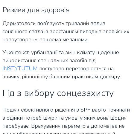
Ризики для здоров’я
Дерматологи пов’язують тривалий вплив
сонячного світла із зростанням випадків злоякісних
новоутворень, зокрема меланоми.
У контексті урбанізації та змін клімату щоденне
використання спеціальних засобів від
INSTYTUTUM
поступово перетворюється на
звичку, рівноцінну базовим практикам догляду.
Гід з вибору сонцезахисту
Пошук ефективного рішення з SPF варто починати
з оцінки потреб шкіри та умов, у яких вона щодня
перебуває. Врахування параметрів допомагає не
лише убезпечити шкіру від ультрафіолету, а й