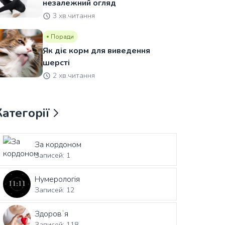
незалежний огляд
3 хв.читання
Поради
Як діє корм для виведення
шерсті
2 хв.читання
Категорії
За кордоном
Записей: 1
Нумерологія
Записей: 12
Здоровʼя
Записей: 118