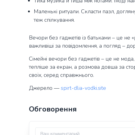
Тиха музика й тиша між нотами. Іноді на
Маленькі ритуали. Скласти пазл, догляну
теж спілкування.
Вечори без гаджетів із батьками – це не «
важливіші за повідомлення, а погляд – до
Сімейні вечори без гаджетів – це не мода, 
тепліше за екран, а розмова довша за сто
своїх, серед справжнього.
Джерело —
spirt-dlia-vodki.site
Обговорення