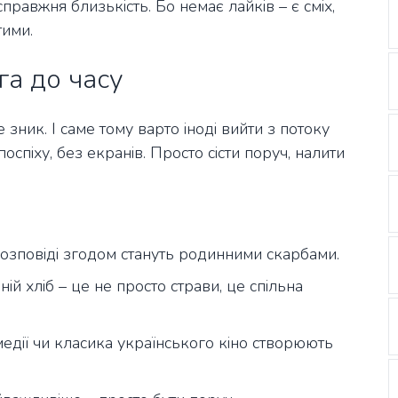
равжня близькість. Бо немає лайків – є сміх,
тими.
га до часу
 зник. І саме тому варто іноді вийти з потоку
 поспіху, без екранів. Просто сісти поруч, налити
Ці розповіді згодом стануть родинними скарбами.
ій хліб – це не просто страви, це спільна
медії чи класика українського кіно створюють