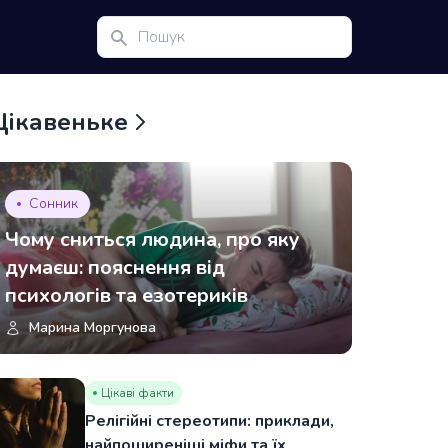
Цікавеньке
Сонник
Чому сниться людина, про яку
думаєш: пояснення від
психологів та езотериків
Марина Моргунова
Цікаві факти
Релігійні стереотипи: приклади,
найпоширеніші міфи та їх