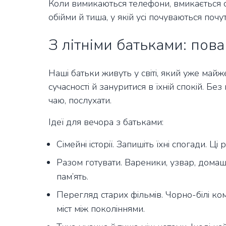
Коли вимикаються телефони, вмикається сп
обійми й тиша, у якій усі почуваються почу
З літніми батьками: пова
Наші батьки живуть у світі, який уже майже
сучасності й зануритися в їхній спокій. Без
чаю, послухати.
Ідеї для вечора з батьками:
Сімейні історії. Запишіть їхні спогади. 
Разом готувати. Вареники, узвар, домашн
пам’ять.
Перегляд старих фільмів. Чорно-білі ко
міст між поколіннями.