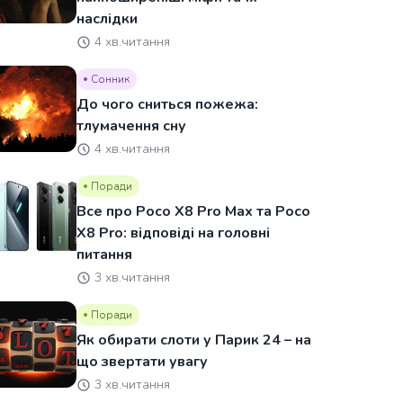
наслідки
4 хв.читання
Сонник
До чого сниться пожежа:
тлумачення сну
4 хв.читання
Поради
Все про Poco X8 Pro Max та Poco
X8 Pro: відповіді на головні
питання
3 хв.читання
Поради
Як обирати слоти у Парик 24 – на
що звертати увагу
3 хв.читання