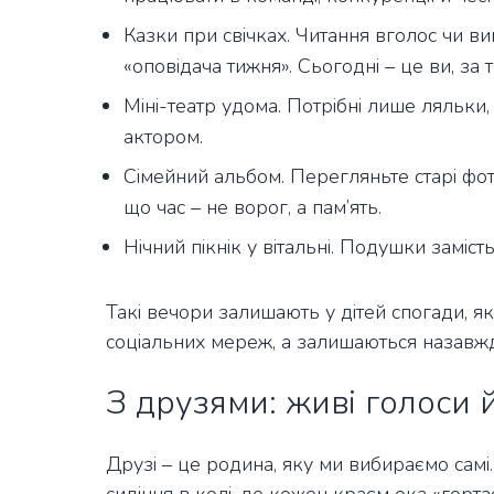
Казки при свічках. Читання вголос чи виг
«оповідача тижня». Сьогодні – це ви, за
Міні-театр удома. Потрібні лише ляльки, 
актором.
Сімейний альбом. Перегляньте старі фото
що час – не ворог, а пам’ять.
Нічний пікнік у вітальні. Подушки замість 
Такі вечори залишають у дітей спогади, які 
соціальних мереж, а залишаються назавж
З друзями: живі голоси
Друзі – це родина, яку ми вибираємо самі.