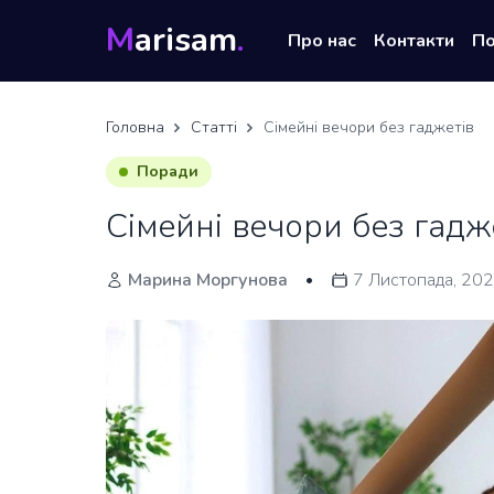
M
arisam
.
Про нас
Контакти
П
Головна
Статті
Сімейні вечори без гаджетів
Поради
Сімейні вечори без гадж
Марина Моргунова
7 Листопада, 20
•