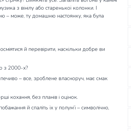
» стрічку? Вимкніть усе. Запаліть вогонь у каміні
узика з вінілу або старенької колонки. І
ою – може, ту домашню настоянку, яка була
 посміятися й перевірити, наскільки добре ви
ю з 2000-х?
 печиво – все, зроблене власноруч, має смак
рші кохання, без планів і оцінок.
обажання й спаліть їх у полум’ї – символічно,