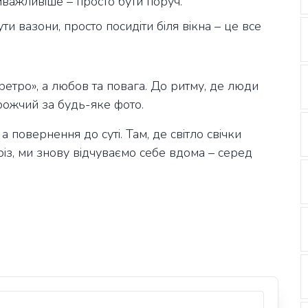
йважливіше – просто бути поруч.
ти вазони, просто посидіти біля вікна – це все
ретро», а любов та повага. До ритму, де люди
рожчий за будь-яке фото.
а повернення до суті. Там, де світло свічки
різ, ми знову відчуваємо себе вдома – серед