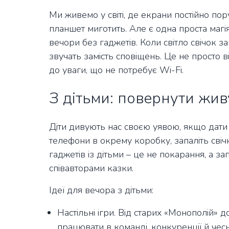
Ми живемо у світі, де екрани постійно пор
планшет миготить. Але є одна проста магі
вечори без гаджетів. Коли світло свічок з
звучать замість сповіщень. Це не просто 
до уваги, що не потребує Wi-Fi.
З дітьми: повернути жив
Діти дивують нас своєю уявою, якщо дати ї
телефони в окрему коробку, запаліть свічк
гаджетів із дітьми – це не покарання, а з
співавторами казки.
Ідеї для вечора з дітьми:
Настільні ігри. Від старих «Монополій» 
працювати в команді, конкуренції й чес