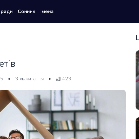
оради
Сонник
Імена
етів
25
3 хв.читання
423
•
•