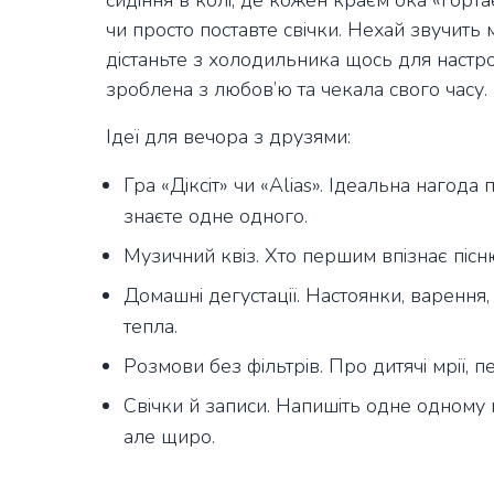
сидіння в колі, де кожен краєм ока «гортає
чи просто поставте свічки. Нехай звучить м
дістаньте з холодильника щось для настр
зроблена з любов’ю та чекала свого часу.
Ідеї для вечора з друзями:
Гра «Діксіт» чи «Alias». Ідеальна нагода
знаєте одне одного.
Музичний квіз. Хто першим впізнає пісн
Домашні дегустації. Настоянки, варення,
тепла.
Розмови без фільтрів. Про дитячі мрії, пе
Свічки й записи. Напишіть одне одному п
але щиро.