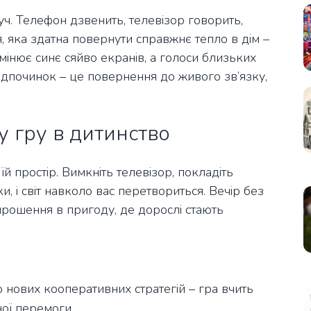
уч. Телефон дзвенить, телевізор говорить,
я, яка здатна повернути справжнє тепло в дім –
амінює синє сяйво екранів, а голоси близьких
відпочинок – це повернення до живого зв’язку,
у гру в дитинство
й простір. Вимкніть телевізор, покладіть
и, і світ навколо вас перетвориться. Вечір без
апрошення в пригоду, де дорослі стають
до нових кооперативних стратегій – гра вчить
ної перемоги.