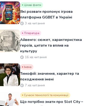
Цікаві факти
Які розваги пропонує ігрова
платформа GGBET в Україні
3 хв.читання
Література
Айвенго: сюжет, характеристика
героїв, цитати та вплив на
культуру
16 хв.читання
Імена
Тимофій: значення, характер та
походження імені
7 хв.читання
Сучасні технології та комунікації
Що потрібно знати про Slot City –