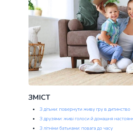
ЗМІСТ
З дітьми: повернути живу гру в дитинство
З друзями: живі голоси й домашня настоян
З літніми батьками: повага до часу