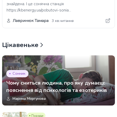
знайдена. І це сонячна станція
https://kbenergy.ua/pobutovi-sonia...
Лавринюк Тамара
3 хв.читання
Цікавеньке
Сонник
Чому сниться людина, про яку думаєш:
пояснення від психологів та езотериків
Марина Моргунова
Поради