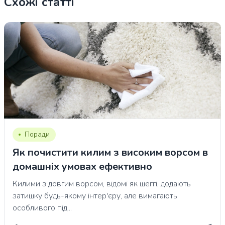
Схожі статті
Поради
Як почистити килим з високим ворсом в
домашніх умовах ефективно
Килими з довгим ворсом, відомі як шеггі, додають
затишку будь-якому інтер'єру, але вимагають
особливого під...