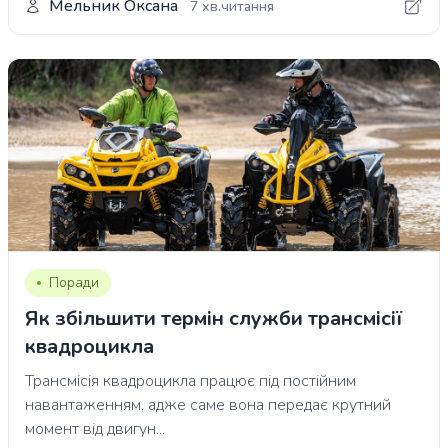
Мельник Оксана
7 хв.читання
Поради
Як збільшити термін служби трансмісії
квадроцикла
Трансмісія квадроцикла працює під постійним
навантаженням, адже саме вона передає крутний
момент від двигун...