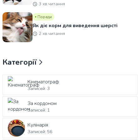
3 хв.читання
Поради
Як діє корм для виведення шерсті
2 хв.читання
Категорії
Кінематограф
Записей: 3
За кордоном
Записей: 1
Кулінарія
Записей: 56