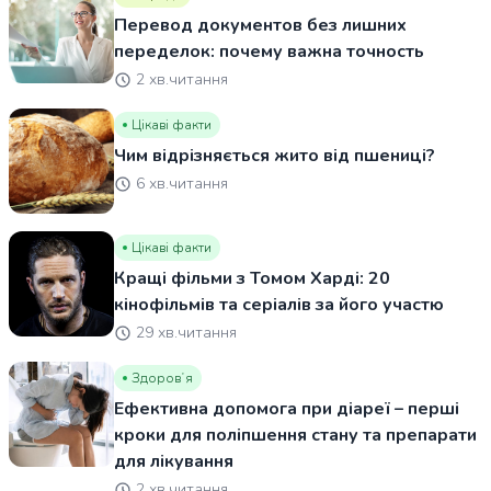
Перевод документов без лишних
переделок: почему важна точность
2 хв.читання
Цікаві факти
Чим відрізняється жито від пшениці?
6 хв.читання
Цікаві факти
Кращі фільми з Томом Харді: 20
кінофільмів та серіалів за його участю
29 хв.читання
Здоровʼя
Ефективна допомога при діареї – перші
кроки для поліпшення стану та препарати
для лікування
2 хв.читання