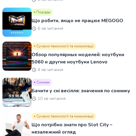
Поради
Що робити, якщо не працює MEGOGO
6 хв.читання
Сучасні технології та комунікації
Обзор популярных моделей: ноутбуки
5060 и другие ноутбуки Lenovo
4 хв.читання
Сонник
Бачити у сні весілля: значення по соннику
10 хв.читання
Сучасні технології та комунікації
Що потрібно знати про Slot City –
незалежний огляд