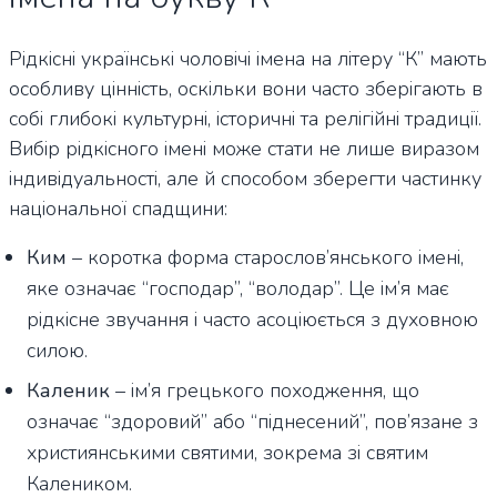
Рідкісні українські чоловічі імена на літеру “К” мають
особливу цінність, оскільки вони часто зберігають в
собі глибокі культурні, історичні та релігійні традиції.
Вибір рідкісного імені може стати не лише виразом
індивідуальності, але й способом зберегти частинку
національної спадщини:
Ким
– коротка форма старослов’янського імені,
яке означає “господар”, “володар”. Це ім’я має
рідкісне звучання і часто асоціюється з духовною
силою.
Каленик
– ім’я грецького походження, що
означає “здоровий” або “піднесений”, пов’язане з
християнськими святими, зокрема зі святим
Калеником.