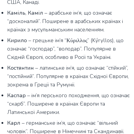
США, Канаді.
Каміль
,
Каміл
– арабське ім’я, що означає
“досконалий”. Поширене в арабських країнах і
країнах з мусульманським населенням.
Кирило
– грецьке ім’я “Κύριλλος” (Kýryllos), що
означає “господар”, “володар”. Популярне в
Східній Європі, особливо в Росії та Україні.
Костянтин
– латинське ім’я, що означає “стійкий”,
“постійний”. Популярне в країнах Східної Європи,
зокрема в Греції та Румунії.
Каспар
– ім’я перського походження, що означає
“скарб”. Поширене в країнах Європи та
Латинської Америки.
Карл
– германське ім’я, що означає “вільний
чоловік”. Поширене в Німеччині та Скандинавії.