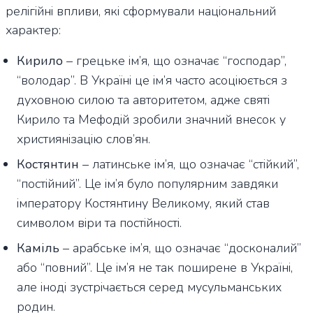
релігійні впливи, які сформували національний
характер:
Кирило
– грецьке ім’я, що означає “господар”,
“володар”. В Україні це ім’я часто асоціюється з
духовною силою та авторитетом, адже святі
Кирило та Мефодій зробили значний внесок у
християнізацію слов’ян.
Костянтин
– латинське ім’я, що означає “стійкий”,
“постійний”. Це ім’я було популярним завдяки
імператору Костянтину Великому, який став
символом віри та постійності.
Каміль
– арабське ім’я, що означає “досконалий”
або “повний”. Це ім’я не так поширене в Україні,
але іноді зустрічається серед мусульманських
родин.