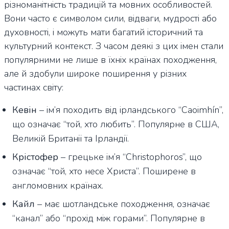
різноманітність традицій та мовних особливостей.
Вони часто є символом сили, відваги, мудрості або
духовності, і можуть мати багатий історичний та
культурний контекст. З часом деякі з цих імен стали
популярними не лише в їхніх країнах походження,
але й здобули широке поширення у різних
частинах світу:
Кевін
– ім’я походить від ірландського “Caoimhín”,
що означає “той, хто любить”. Популярне в США,
Великій Британії та Ірландії.
Крістофер
– грецьке ім’я “Christophoros”, що
означає “той, хто несе Христа”. Поширене в
англомовних країнах.
Кайл
– має шотландське походження, означає
“канал” або “прохід між горами”. Популярне в