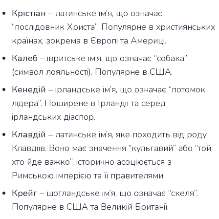
Крістіан
– латинське ім’я, що означає
“послідовник Христа”. Популярне в християнських
країнах, зокрема в Європі та Америці.
Калеб
– івритське ім’я, що означає “собака”
(символ лояльності). Популярне в США.
Кенедій
– ірландське ім’я, що означає “потомок
лідера”. Поширене в Ірландії та серед
ірландських діаспор.
Клавдій
– латинське ім’я, яке походить від роду
Клавдіїв. Воно має значення “кульгавий” або “той,
хто йде важко”, історично асоціюється з
Римською імперією та її правителями.
Крейг
– шотландське ім’я, що означає “скеля”.
Популярне в США та Великій Британії.