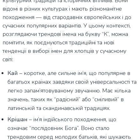
культурних традицій та історичних впливів. Вони
відомі в різних культурах і мають різноманітне
походження — від стародавніх європейських і до
сучасних популярних варіантів. У цьому контексті,
розглядаючи трендові імена на букву “К”, можна
помітити, як поєднуються традиційні та нові
тенденції в виборі імен для хлопців у сучасному
світі:
Кай
– коротке, але сильне ім’я, що популярне в
багатьох країнах завдяки своїй універсальності та
легко запам’ятовуваному звучанню. Має кілька
значень, таких як “радісний” або “сміливий” в
латинській та скандинавській традиціях.
Крішан
– ім’я індійського походження, що
означає “послідовник Бога”. Воно стало
трендовим серед молодих батьків, які шукають