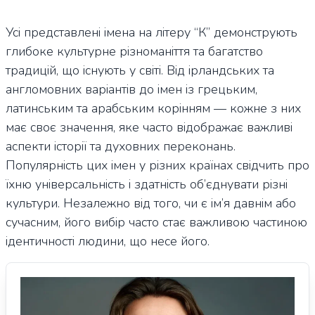
Усі представлені імена на літеру “К” демонструють
глибоке культурне різноманіття та багатство
традицій, що існують у світі. Від ірландських та
англомовних варіантів до імен із грецьким,
латинським та арабським корінням — кожне з них
має своє значення, яке часто відображає важливі
аспекти історії та духовних переконань.
Популярність цих імен у різних країнах свідчить про
їхню універсальність і здатність об’єднувати різні
культури. Незалежно від того, чи є ім’я давнім або
сучасним, його вибір часто стає важливою частиною
ідентичності людини, що несе його.