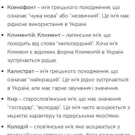
Ксенофонт
– ім’я грецького походження, що
означає “чужа мова” або “незвичний”. Це ім’я має
рідкісне використання в Україні.
Климентій
,
Климент
– латинське ім’я, що
походить від слова “милосердний”. Хоча ім’я
Климент є відомим, форма Климентій в Україні
зустрічається рідше.
Калистрат
– ім’я грецького походження, що
означає “найкращий”. Це ім’я рідко зустрічається
в Україні, але має гарне звучання і значення.
Кир
– старослов’янське ім’я, що має значення
“господар”, “володар”. Це ім’я часто асоціюється з
міцністю характеру та лідерськими якостями.
Колодій
– слов’янське ім’я, яке асоціюється з