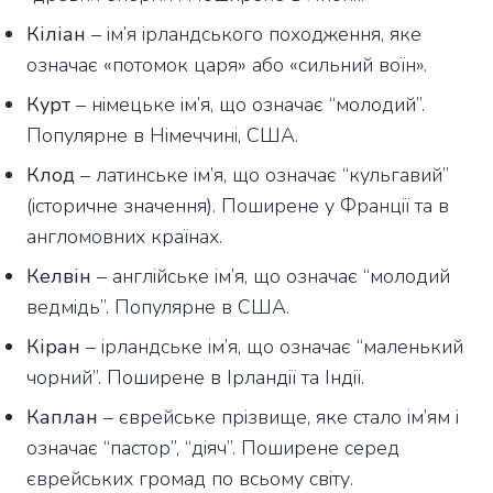
Кіліан
– ім’я ірландського походження, яке
означає «потомок царя» або «сильний воїн».
Курт
– німецьке ім’я, що означає “молодий”.
Популярне в Німеччині, США.
Клод
– латинське ім’я, що означає “кульгавий”
(історичне значення). Поширене у Франції та в
англомовних країнах.
Келвін
– англійське ім’я, що означає “молодий
ведмідь”. Популярне в США.
Кіран
– ірландське ім’я, що означає “маленький
чорний”. Поширене в Ірландії та Індії.
Каплан
– єврейське прізвище, яке стало ім’ям і
означає “пастор”, “діяч”. Поширене серед
єврейських громад по всьому світу.