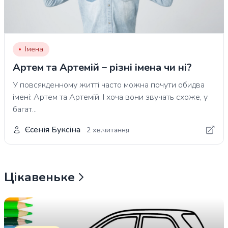
Імена
Артем та Артемій – різні імена чи ні?
У повсякденному житті часто можна почути обидва
імені: Артем та Артемій. І хоча вони звучать схоже, у
багат...
Єсенія Буксіна
2 хв.читання
Цікавеньке