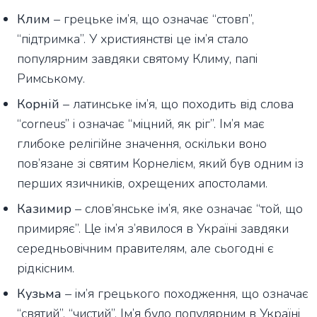
Клим
– грецьке ім’я, що означає “стовп”,
“підтримка”. У християнстві це ім’я стало
популярним завдяки святому Климу, папі
Римському.
Корній
– латинське ім’я, що походить від слова
“corneus” і означає “міцний, як ріг”. Ім’я має
глибоке релігійне значення, оскільки воно
пов’язане зі святим Корнелієм, який був одним із
перших язичників, охрещених апостолами.
Казимир
– слов’янське ім’я, яке означає “той, що
примиряє”. Це ім’я з’явилося в Україні завдяки
середньовічним правителям, але сьогодні є
рідкісним.
Кузьма
– ім’я грецького походження, що означає
“святий”, “чистий”. Ім’я було популярним в Україні