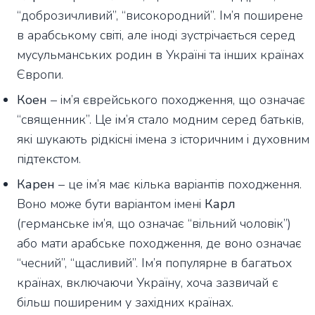
“доброзичливий”, “високородний”. Ім’я поширене
в арабському світі, але іноді зустрічається серед
мусульманських родин в Україні та інших країнах
Європи.
Коен
– ім’я єврейського походження, що означає
“священник”. Це ім’я стало модним серед батьків,
які шукають рідкісні імена з історичним і духовним
підтекстом.
Карен
– це ім’я має кілька варіантів походження.
Воно може бути варіантом імені
Карл
(германське ім’я, що означає “вільний чоловік”)
або мати арабське походження, де воно означає
“чесний”, “щасливий”. Ім’я популярне в багатьох
країнах, включаючи Україну, хоча зазвичай є
більш поширеним у західних країнах.