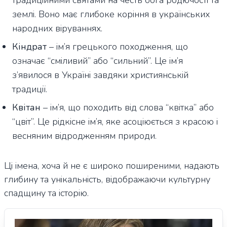
традиційними святами на честь бога родючості та
землі. Воно має глибоке коріння в українських
народних віруваннях.
Кіндрат
– ім’я грецького походження, що
означає “сміливий” або “сильний”. Це ім’я
з’явилося в Україні завдяки християнській
традиції.
Квітан
– ім’я, що походить від слова “квітка” або
“цвіт”. Це рідкісне ім’я, яке асоціюється з красою і
весняним відродженням природи.
Ці імена, хоча й не є широко поширеними, надають
глибину та унікальність, відображаючи культурну
спадщину та історію.