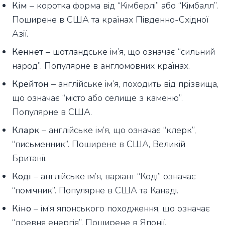
Кім
– коротка форма від “Кімберлі” або “Кімбалл”.
Поширене в США та країнах Південно-Східної
Азії.
Кеннет
– шотландське ім’я, що означає “сильний
народ”. Популярне в англомовних країнах.
Крейтон
– англійське ім’я, походить від прізвища,
що означає “місто або селище з каменю”.
Популярне в США.
Кларк
– англійське ім’я, що означає “клерк”,
“письменник”. Поширене в США, Великій
Британії.
Коді
– англійське ім’я, варіант “Коді” означає
“помічник”. Популярне в США та Канаді.
Кіно
– ім’я японського походження, що означає
“древня енергія”. Поширене в Японії.