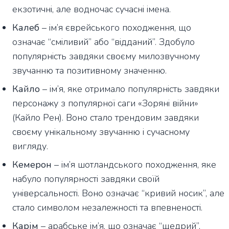
екзотичні, але водночас сучасні імена.
Калеб
– ім’я єврейського походження, що
означає “сміливий” або “відданий”. Здобуло
популярність завдяки своєму милозвучному
звучанню та позитивному значенню.
Кайло
– ім’я, яке отримало популярність завдяки
персонажу з популярної саги «Зоряні війни»
(Кайло Рен). Воно стало трендовим завдяки
своєму унікальному звучанню і сучасному
вигляду.
Кемерон
– ім’я шотландського походження, яке
набуло популярності завдяки своїй
універсальності. Воно означає “кривий носик”, але
стало символом незалежності та впевненості.
Карім
– арабське ім’я, що означає “щедрий”,