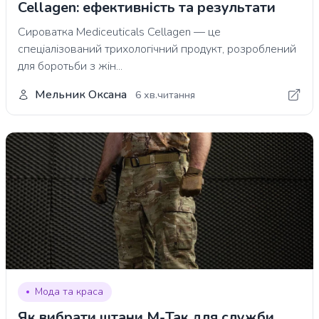
Cellagen: ефективність та результати
Сироватка Mediceuticals Cellagen — це
спеціалізований трихологічний продукт, розроблений
для боротьби з жін...
Мельник Оксана
6 хв.читання
Мода та краса
Як вибрати штани М-Так для служби,