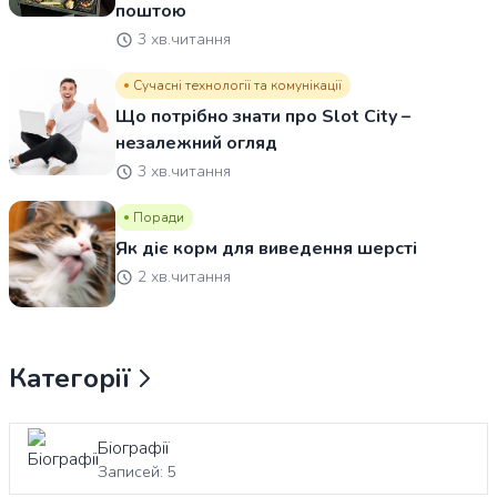
поштою
3 хв.читання
Сучасні технології та комунікації
Що потрібно знати про Slot City –
незалежний огляд
3 хв.читання
Поради
Як діє корм для виведення шерсті
2 хв.читання
Категорії
Біографії
Записей: 5