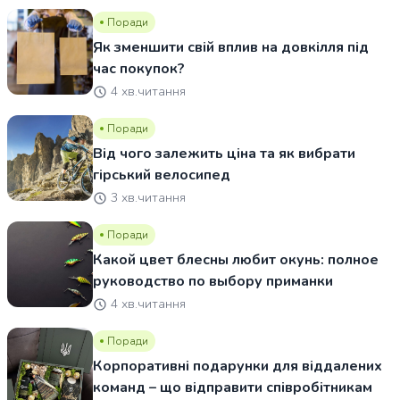
Поради
Як зменшити свій вплив на довкілля під
час покупок?
4 хв.читання
Поради
Від чого залежить ціна та як вибрати
гірський велосипед
3 хв.читання
Поради
Какой цвет блесны любит окунь: полное
руководство по выбору приманки
4 хв.читання
Поради
Корпоративні подарунки для віддалених
команд – що відправити співробітникам