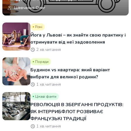
Шевченко Олег
Різні
Йога у Львові – як знайти свою практику і
отримувати від неї задоволення
2 хв.читання
Поради
Будинок vs квартира: який варіант
вибрати для великої родини?
1 хв.читання
Цікаві факти
РЕВОЛЮЦІЯ В ЗБЕРІГАННІ ПРОДУКТІВ:
ЯК ІНТЕРРИБФЛОТ РОЗВИВАЄ
ФРАНЦУЗЬКІ ТРАДИЦІЇ
1 хв.читання