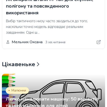
полігону та повсякденного
використання
Вибір тактичного низу часто зводиться до того,
наскільки точно модель відповідає реальним
завданням. Одні ш...
Мельник Оксана
3 хв.читання
Цікавеньке
Малюнки
Легко намалювати машину: 50 варіантів
та ідей малюнків для дітей