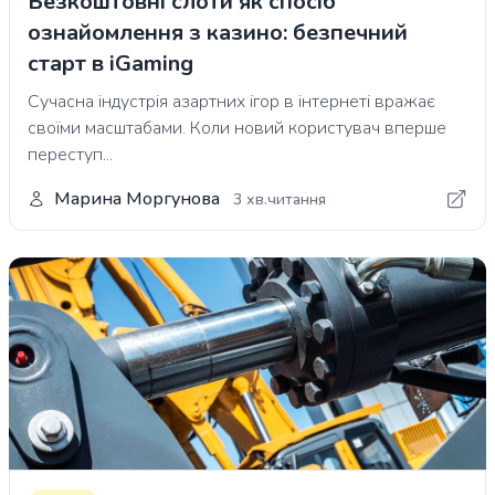
Безкоштовні слоти як спосіб
ознайомлення з казино: безпечний
старт в iGaming
Сучасна індустрія азартних ігор в інтернеті вражає
своїми масштабами. Коли новий користувач вперше
переступ...
Марина Моргунова
3 хв.читання