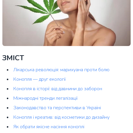
ЗМІСТ
Лікарська революція: марихуана проти болю
Конопля — друг екології
Конопля в історії: від давнини до заборон
Міжнародні тренди легалізації
Законодавство та перспективи в Україні
Конопля і креатив: від косметики до дизайну
Як обрати якісне насіння коноплі