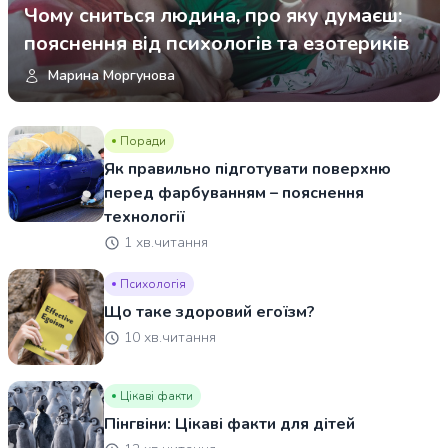
Чому сниться людина, про яку думаєш:
пояснення від психологів та езотериків
Марина Моргунова
Поради
Як правильно підготувати поверхню
перед фарбуванням – пояснення
технології
1 хв.читання
Психологія
Що таке здоровий егоїзм?
10 хв.читання
Цікаві факти
Пінгвіни: Цікаві факти для дітей