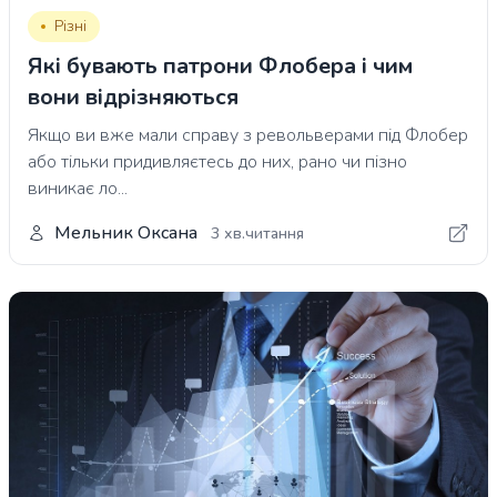
Різні
Які бувають патрони Флобера і чим
вони відрізняються
Якщо ви вже мали справу з револьверами під Флобер
або тільки придивляєтесь до них, рано чи пізно
виникає ло...
Мельник Оксана
3 хв.читання