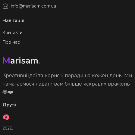
info@marisam.com.ua
Навігація
Контакти
Про нас
M
arisam
.
Креативні ідеї та корисні поради на кожен день. Ми
намагаємося надати вам більше яскравих вражень
🫶❤️
Друзі
2026.