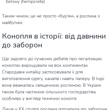
бетону (hempcrete)
Таким чином, це не просто «бур’ян», а рослина з
майбутнім.
Конопля в історії: від давнини
до заборон
Ще задовго до сучасних дебатів про легалізацію,
коноплю вирощували на всіх континентах.
Стародавні китайці застосовували її для
виготовлення одягу, канатів і навіть паперу. В Індії
вона вважалась священною рослиною. В Україні
також була частиною сільського господарства,
особливо у вигляді технічної коноплі.
Лише у XX столітті рослина потрапила під заборони,