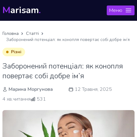
M
arisam
.
Меню
Головна
Статті
Заборонений потенціал: як конопля повертає собі добре ім’я
Різні
Заборонений потенціал: як конопля
повертає собі добре ім’я
Марина Моргунова
12 Травня, 2025
4 хв.читання
531