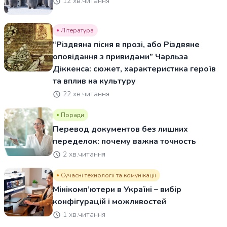
12 хв.читання
Література
“Різдвяна пісня в прозі, або Різдвяне
оповідання з привидами” Чарльза
Діккенса: сюжет, характеристика героїв
та вплив на культуру
22 хв.читання
Поради
Перевод документов без лишних
переделок: почему важна точность
2 хв.читання
Сучасні технології та комунікації
Мінікомп’ютери в Україні – вибір
конфігурацій і можливостей
1 хв.читання