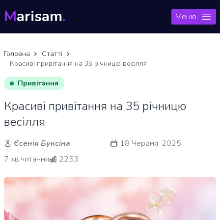
M
arisam
.
Меню
Головна
Статті
Красиві привітання на 35 річницю весілля
Привітання
Красиві привітання на 35 річницю
весілля
Єсенія Буксіна
18 Червня, 2025
7 хв.читання
2253