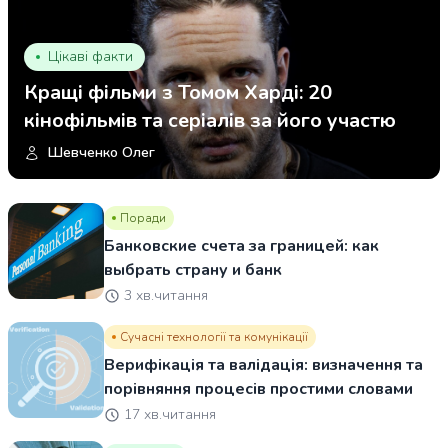
Цікаві факти
Кращі фільми з Томом Харді: 20
кінофільмів та серіалів за його участю
Шевченко Олег
Поради
Банковские счета за границей: как
выбрать страну и банк
3 хв.читання
Сучасні технології та комунікації
Верифікація та валідація: визначення та
порівняння процесів простими словами
17 хв.читання