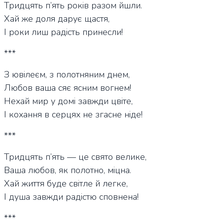
Тридцять п’ять років разом йшли.
Хай же доля дарує щастя,
І роки лиш радість принесли!
***
З ювілеєм, з полотняним днем,
Любов ваша сяє ясним вогнем!
Нехай мир у домі завжди цвіте,
І кохання в серцях не згасне ніде!
***
Тридцять п’ять — це свято велике,
Ваша любов, як полотно, міцна.
Хай життя буде світле й легке,
І душа завжди радістю сповнена!
***