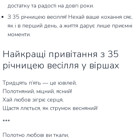
достатку та радості на довгі роки.
З 35 річницею весілля! Нехай ваше кохання сяє,
як і в перший день, а життя дарує лише приємні
моменти.
Найкращі привітання з 35
річницею весілля у віршах
Тридцять п’ять — це ювілей,
Полотняний, міцний, ясний!
Хай любов зігріє серця,
Щастя ллється, як струмок весняний!
***
Полотно любові ви ткали,