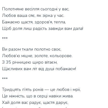
Полотняне весілля сьогодні у вас,
Любов ваша сяє, як зірка у час.
Бажаємо щастя, здоров’я, тепла,
Щоб доля лиш радість завжди вам дала!
***
Ви разом ткали полотно своє,
Любов’ю міцне, золоте, кольорове.
З 35 річницею щиро вітаєм,
Щасливих вам літ від душі побажаєм!
***
Тридцять п’ять років — це любов і мрії,
Це ніжність, що в серці навіки жива.
Хай доля вас радує, щастя дарує,