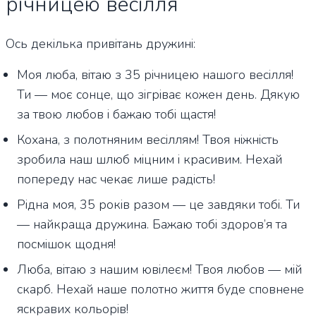
річницею весілля
Ось декілька привітань дружині:
Моя люба, вітаю з 35 річницею нашого весілля!
Ти — моє сонце, що зігріває кожен день. Дякую
за твою любов і бажаю тобі щастя!
Кохана, з полотняним весіллям! Твоя ніжність
зробила наш шлюб міцним і красивим. Нехай
попереду нас чекає лише радість!
Рідна моя, 35 років разом — це завдяки тобі. Ти
— найкраща дружина. Бажаю тобі здоров’я та
посмішок щодня!
Люба, вітаю з нашим ювілеєм! Твоя любов — мій
скарб. Нехай наше полотно життя буде сповнене
яскравих кольорів!