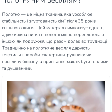
полотняним весіллям?
Полотно — це міцна тканина, яка уособлює
стабільність і згуртованість сім’ї після 35 років
спільного життя. Цей матеріал символізує єдність,
адже кожна нитка в полотні міцно переплетена з
іншою, як подружжя, що разом долає всі труднощі.
Традиційно на полотняне весілля дарують
текстильні вироби: скатертини, рушники чи
постільну білизну, а привітання мають бути теплими
та душевними.