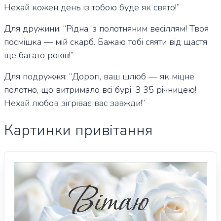
Нехай кожен день із тобою буде як свято!”
Для дружини: “Рідна, з полотняним весіллям! Твоя
посмішка — мій скарб. Бажаю тобі сяяти від щастя
ще багато років!”
Для подружжя: “Дорогі, ваш шлюб — як міцне
полотно, що витримало всі бурі. З 35 річницею!
Нехай любов зігріває вас завжди!”
Картинки привітання