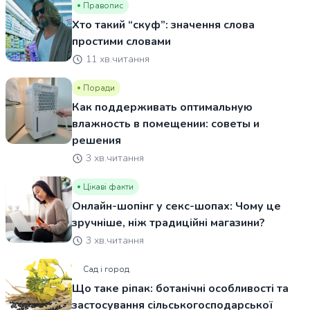
Правопис
Хто такий “скуф”: значення слова
простими словами
11 хв.читання
Поради
Как поддерживать оптимальную
влажность в помещении: советы и
решения
3 хв.читання
Цікаві факти
Онлайн-шопінг у секс-шопах: Чому це
зручніше, ніж традиційні магазини?
3 хв.читання
Сад і город
Що таке ріпак: ботанічні особливості та
застосування сільськогосподарської