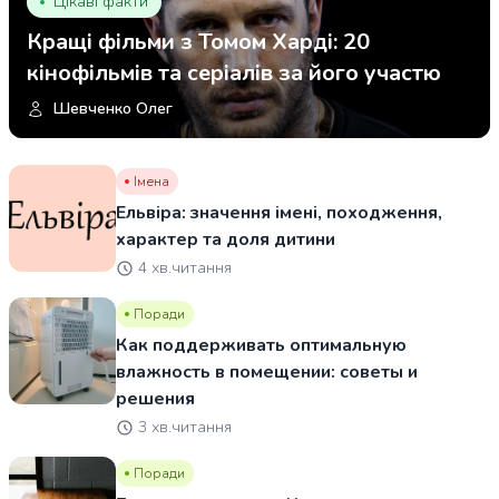
Цікаві факти
Кращі фільми з Томом Харді: 20
кінофільмів та серіалів за його участю
Шевченко Олег
Імена
Ельвіра: значення імені, походження,
характер та доля дитини
4 хв.читання
Поради
Как поддерживать оптимальную
влажность в помещении: советы и
решения
3 хв.читання
Поради