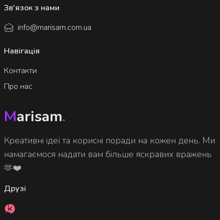
Зв'язок з нами
info@marisam.com.ua
Навігація
Контакти
Про нас
M
arisam
.
Креативні ідеї та корисні поради на кожен день. Ми
намагаємося надати вам більше яскравих вражень
🫶❤️
Друзі