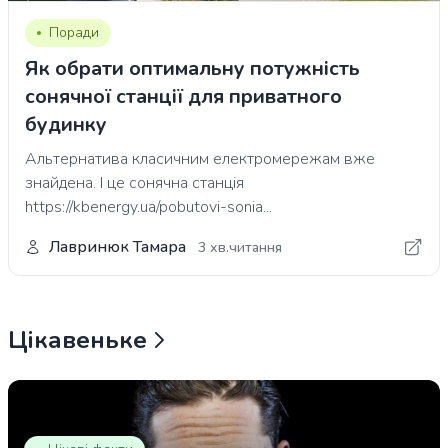
Поради
Як обрати оптимальну потужність
сонячної станції для приватного
будинку
Альтернатива класичним електромережам вже
знайдена. І це сонячна станція
https://kbenergy.ua/pobutovi-sonia...
Лавринюк Тамара
3 хв.читання
Цікавеньке