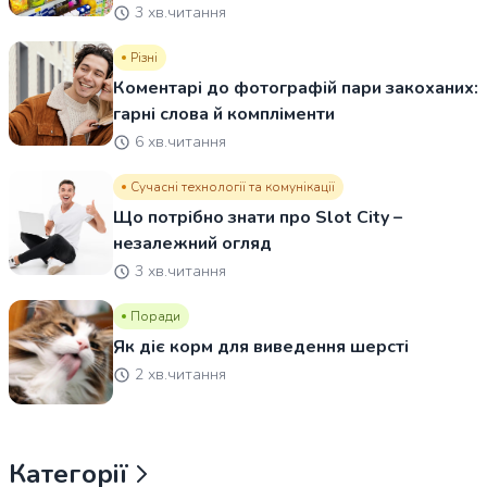
3 хв.читання
Різні
Коментарі до фотографій пари закоханих:
гарні слова й компліменти
6 хв.читання
Сучасні технології та комунікації
Що потрібно знати про Slot City –
незалежний огляд
3 хв.читання
Поради
Як діє корм для виведення шерсті
2 хв.читання
Категорії