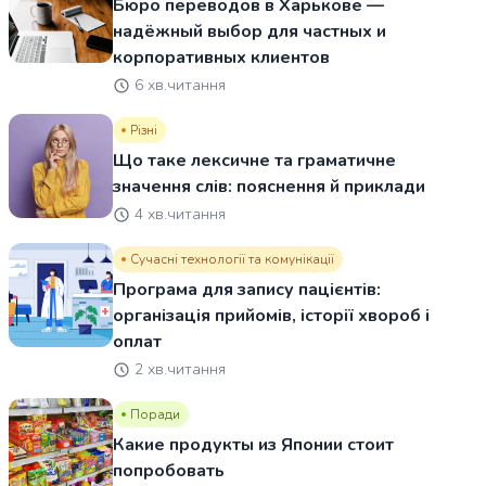
Бюро переводов в Харькове —
надёжный выбор для частных и
корпоративных клиентов
6 хв.читання
Різні
Що таке лексичне та граматичне
значення слів: пояснення й приклади
4 хв.читання
Сучасні технології та комунікації
Програма для запису пацієнтів:
організація прийомів, історії хвороб і
оплат
2 хв.читання
Поради
Какие продукты из Японии стоит
попробовать