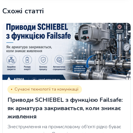
Схожі статті
Сучасні технології та комунікації
Приводи SCHIEBEL з функцією Failsafe:
як арматура закривається, коли зникає
живлення
Знеструмлення на промисловому об'єкті рідко буває