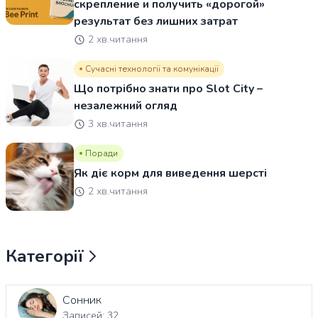
скрепление и получить «дорогой»
результат без лишних затрат
2 хв.читання
Сучасні технології та комунікації
Що потрібно знати про Slot City –
незалежний огляд
3 хв.читання
Поради
Як діє корм для виведення шерсті
2 хв.читання
Категорії
Сонник
Записей: 32