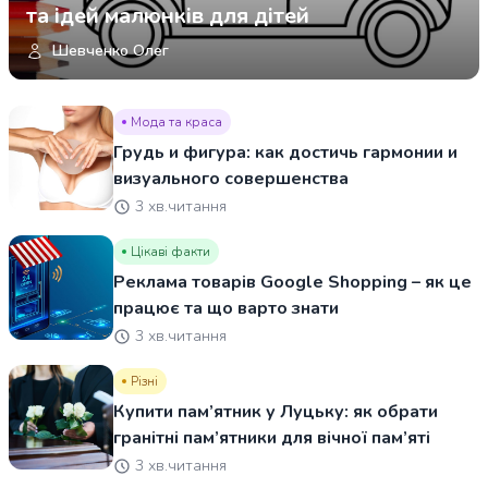
та ідей малюнків для дітей
Шевченко Олег
Мода та краса
Грудь и фигура: как достичь гармонии и
визуального совершенства
3 хв.читання
Цікаві факти
Реклама товарів Google Shopping – як це
працює та що варто знати
3 хв.читання
Різні
Купити пам’ятник у Луцьку: як обрати
гранітні пам’ятники для вічної пам’яті
3 хв.читання