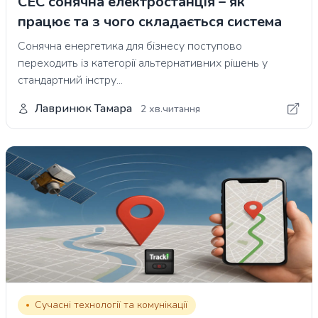
СЕС сонячна електростанція – як
працює та з чого складається система
Сонячна енергетика для бізнесу поступово
переходить із категорії альтернативних рішень у
стандартний інстру...
Лавринюк Тамара
2 хв.читання
Сучасні технології та комунікації