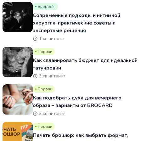
Здоровʼя
Современные подходы к интимной
хирургии: практические советы и
экспертные решения
1 хв.читання
Поради
Как спланировать бюджет для идеальной
татуировки
3 хв.читання
Поради
Как подобрать духи для вечернего
образа – варианты от BROCARD
2 хв.читання
Поради
Печать брошюр: как выбрать формат,