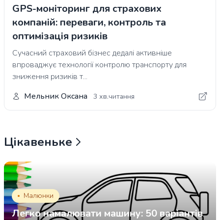
GPS-моніторинг для страхових
компаній: переваги, контроль та
оптимізація ризиків
Сучасний страховий бізнес дедалі активніше
впроваджує технології контролю транспорту для
зниження ризиків т...
Мельник Оксана
3 хв.читання
Цікавеньке
Малюнки
Легко намалювати машину: 50 варіантів