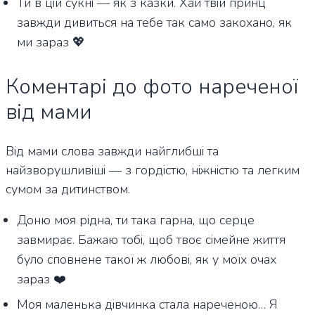
Ти в цій сукні — як з казки. Хай твій принц
завжди дивиться на тебе так само закохано, як
ми зараз 💖
Коментарі до фото нареченої
від мами
Від мами слова завжди найглибші та
найзворушливіші — з гордістю, ніжністю та легким
сумом за дитинством.
Доню моя рідна, ти така гарна, що серце
завмирає. Бажаю тобі, щоб твоє сімейне життя
було сповнене такої ж любові, як у моїх очах
зараз ❤️
Моя маленька дівчинка стала нареченою… Я