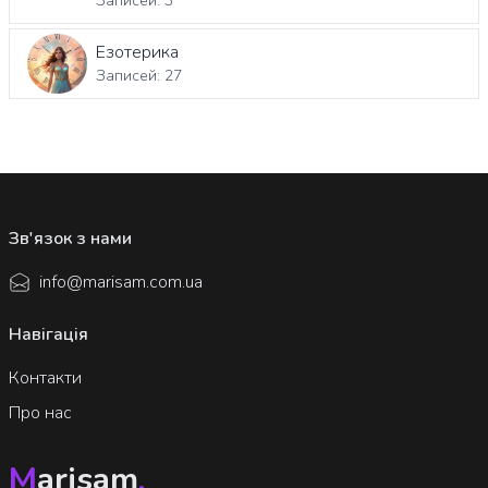
Записей: 3
Езотерика
Записей: 27
Зв'язок з нами
info@marisam.com.ua
Навігація
Контакти
Про нас
M
arisam
.