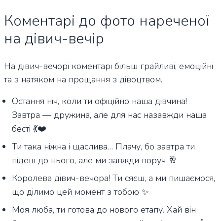
Коментарі до фото нареченої
на дівич-вечір
На дівич-вечорі коментарі більш грайливі, емоційні
та з натяком на прощання з дівоцтвом.
Остання ніч, коли ти офіційно наша дівчина!
Завтра — дружина, але для нас назавжди наша
бесті 💃❤️
Ти така ніжна і щаслива… Плачу, бо завтра ти
підеш до нього, але ми завжди поруч 🥂
Королева дівич-вечора! Ти сяєш, а ми пишаємося,
що ділимо цей момент з тобою ✨
Моя люба, ти готова до нового етапу. Хай він