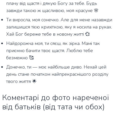
плачу від щастя і дякую Богу за тебе. Будь
завжди такою ж щасливою, моя красуне 🌸
Ти виросла, моя сонечко. Але для мене назавжди
залишишся тією крихіткою, яку я носила на руках.
Хай Бог береже тебе в новому житті 💞
Найдорожча моя, ти сяєш, як зірка. Мамі так
приємно бачити твоє щастя. Люблю тебе
безмежно 🥰
Донечко, ти — моє найбільше диво. Нехай цей
день стане початком найпрекраснішого розділу
твого життя 🌟
Коментарі до фото нареченої
від батьків (від тата чи обох)