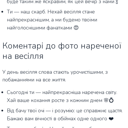
буде таким же яскравим, як цей вечір з нами 🍾
Ти — наш скарб. Нехай весілля стане
найпрекраснішим, а ми будемо твоїми
найголоснішими фанатками 😍
Коментарі до фото нареченої
на весілля
У день весілля слова стають урочистішими, з
побажаннями на все життя.
Сьогодні ти — найпрекрасніша наречена світу.
Хай ваше кохання росте з кожним днем 🌸💍
Від бачу твої очі — і розумію: це справжнє щастя.
Бажаю вам вічності в обіймах одне одного ❤️