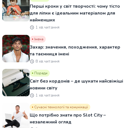
Перші кроки у світ творчості: чому тісто
для ліпки є ідеальним матеріалом для
найменших
1 хв.читання
Імена
Захар: значення, походження, характер
та таємниця імені
8 хв.читання
Поради
Світ без кордонів – де шукати найсвіжіші
новини світу
1 хв.читання
Сучасні технології та комунікації
Що потрібно знати про Slot City –
незалежний огляд