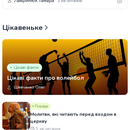
Лавринюк Тамара
3 хв.читання
Цікавеньке
Цікаві факти
Цікаві факти про волейбол
Шевченко Олег
Поради
Молитви, які читають перед входом в
церкву
5 хв.читання