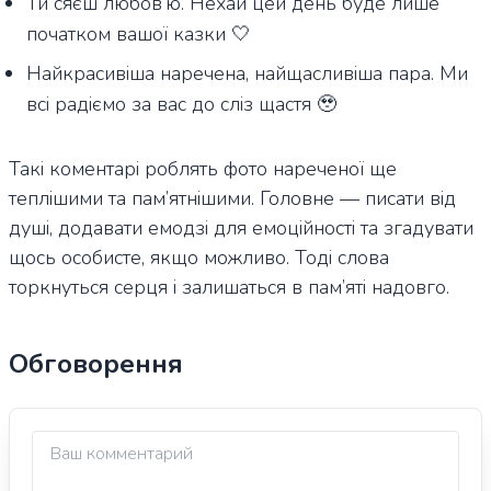
Ти сяєш любов’ю. Нехай цей день буде лише
початком вашої казки 🤍
Найкрасивіша наречена, найщасливіша пара. Ми
всі радіємо за вас до сліз щастя 🥹
Такі коментарі роблять фото нареченої ще
теплішими та пам’ятнішими. Головне — писати від
душі, додавати емодзі для емоційності та згадувати
щось особисте, якщо можливо. Тоді слова
торкнуться серця і залишаться в пам’яті надовго.
Обговорення