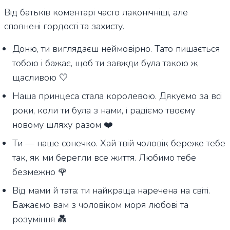
Від батьків коментарі часто лаконічніші, але
сповнені гордості та захисту.
Доню, ти виглядаєш неймовірно. Тато пишається
тобою і бажає, щоб ти завжди була такою ж
щасливою 🤍
Наша принцеса стала королевою. Дякуємо за всі
роки, коли ти була з нами, і радіємо твоєму
новому шляху разом ❤️
Ти — наше сонечко. Хай твій чоловік береже тебе
так, як ми берегли все життя. Любимо тебе
безмежно 🌹
Від мами й тата: ти найкраща наречена на світі.
Бажаємо вам з чоловіком моря любові та
розуміння 💑