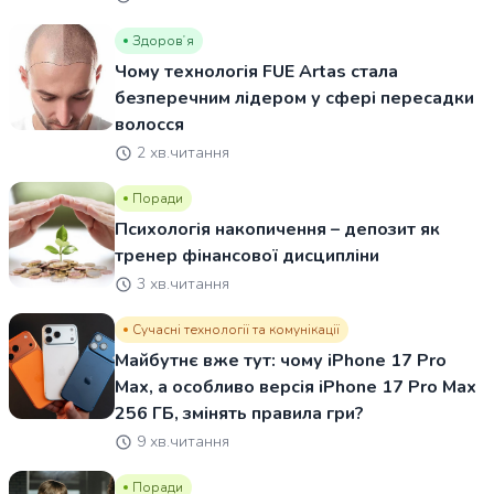
Здоровʼя
Чому технологія FUE Artas стала
безперечним лідером у сфері пересадки
волосся
2 хв.читання
Поради
Психологія накопичення – депозит як
тренер фінансової дисципліни
3 хв.читання
Сучасні технології та комунікації
Майбутнє вже тут: чому iPhone 17 Pro
Max, а особливо версія iPhone 17 Pro Max
256 ГБ, змінять правила гри?
9 хв.читання
Поради