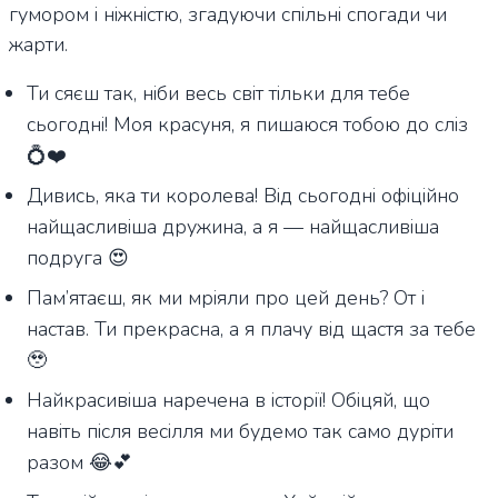
гумором і ніжністю, згадуючи спільні спогади чи
жарти.
Ти сяєш так, ніби весь світ тільки для тебе
сьогодні! Моя красуня, я пишаюся тобою до сліз
💍❤️
Дивись, яка ти королева! Від сьогодні офіційно
найщасливіша дружина, а я — найщасливіша
подруга 😍
Пам’ятаєш, як ми мріяли про цей день? От і
настав. Ти прекрасна, а я плачу від щастя за тебе
🥹
Найкрасивіша наречена в історії! Обіцяй, що
навіть після весілля ми будемо так само дуріти
разом 😂💕