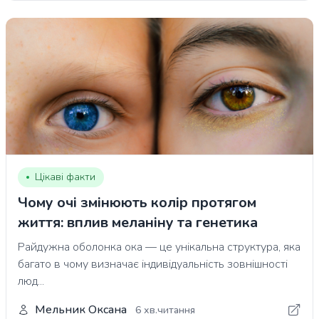
Цікаві факти
Чому очі змінюють колір протягом
життя: вплив меланіну та генетика
Райдужна оболонка ока — це унікальна структура, яка
багато в чому визначає індивідуальність зовнішності
люд...
Мельник Оксана
6 хв.читання