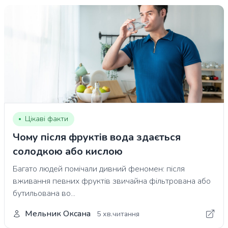
Цікаві факти
Чому після фруктів вода здається
солодкою або кислою
Багато людей помічали дивний феномен: після
вживання певних фруктів звичайна фільтрована або
бутильована во...
Мельник Оксана
5 хв.читання