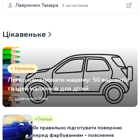
Лавринюк Тамара
3 хв.читання
Цікавеньке
Малюнки
Легко намалювати машину: 50 варіантів
та ідей малюнків для дітей
Шевченко Олег
Поради
Як правильно підготувати поверхню
перед фарбуванням – пояснення