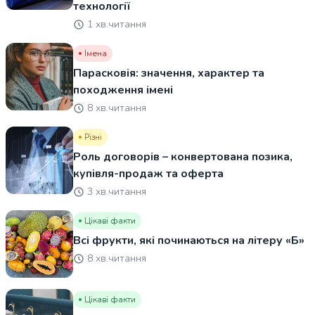
технології
1 хв.читання
Імена
Парасковія: значення, характер та
походження імені
8 хв.читання
Різні
Роль договорів – конвертована позика,
купівля-продаж та оферта
3 хв.читання
Цікаві факти
Всі фрукти, які починаються на літеру «Б»
8 хв.читання
Цікаві факти