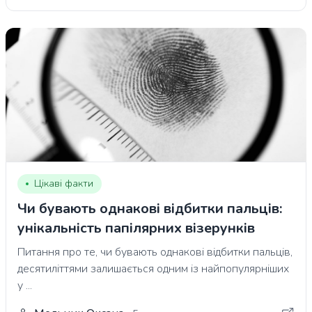
Цікаві факти
Чи бувають однакові відбитки пальців:
унікальність папілярних візерунків
Питання про те, чи бувають однакові відбитки пальців,
десятиліттями залишається одним із найпопулярніших
у ...