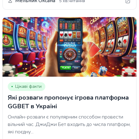
Мельник Оксана
5 хв.читання
Цікаві факти
Які розваги пропонує ігрова платформа
GGBET в Україні
Онлайн-розваги є популярним способом провести
вільний час. ДжиДжи Бет входить до числа платформ,
які поєдну...