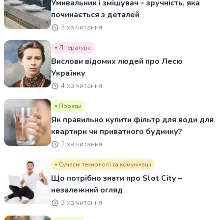
Умивальник і змішувач – зручність, яка
починається з деталей
3 хв.читання
Література
Вислови відомих людей про Лесю
Українку
4 хв.читання
Поради
Як правильно купити фільтр для води для
квартири чи приватного будинку?
2 хв.читання
Сучасні технології та комунікації
Що потрібно знати про Slot City –
незалежний огляд
3 хв.читання