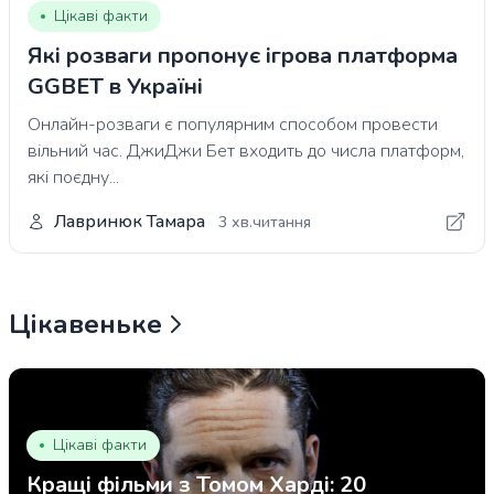
Цікаві факти
Які розваги пропонує ігрова платформа
GGBET в Україні
Онлайн-розваги є популярним способом провести
вільний час. ДжиДжи Бет входить до числа платформ,
які поєдну...
Лавринюк Тамара
3 хв.читання
Цікавеньке
Цікаві факти
Кращі фільми з Томом Харді: 20