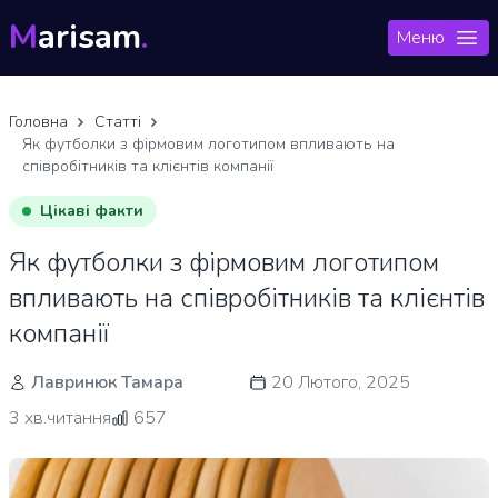
M
arisam
.
Меню
Головна
Статті
Як футболки з фірмовим логотипом впливають на
співробітників та клієнтів компанії
Цікаві факти
Як футболки з фірмовим логотипом
впливають на співробітників та клієнтів
компанії
Лавринюк Тамара
20 Лютого, 2025
3 хв.читання
657