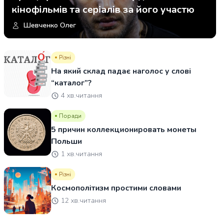
кінофільмів та серіалів за його участю
Шевченко Олег
Різні
На який склад падає наголос у слові
“каталог”?
4 хв.читання
Поради
5 причин коллекционировать монеты
Польши
1 хв.читання
Різні
Космополітизм простими словами
12 хв.читання