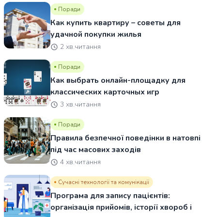
Поради
Как купить квартиру – советы для
удачной покупки жилья
2 хв.читання
Поради
Как выбрать онлайн-площадку для
классических карточных игр
3 хв.читання
Поради
Правила безпечної поведінки в натовпі
під час масових заходів
4 хв.читання
Сучасні технології та комунікації
Програма для запису пацієнтів:
організація прийомів, історії хвороб і