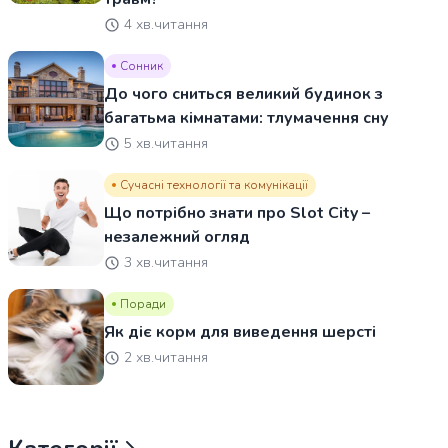
4 хв.читання
Сонник
До чого сниться великий будинок з
багатьма кімнатами: тлумачення сну
5 хв.читання
Сучасні технології та комунікації
Що потрібно знати про Slot City –
незалежний огляд
3 хв.читання
Поради
Як діє корм для виведення шерсті
2 хв.читання