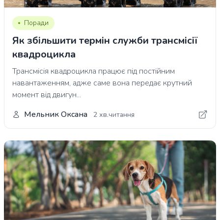
Поради
Як збільшити термін служби трансмісії
квадроцикла
Трансмісія квадроцикла працює під постійним
навантаженням, адже саме вона передає крутний
момент від двигун...
Мельник Оксана
2 хв.читання