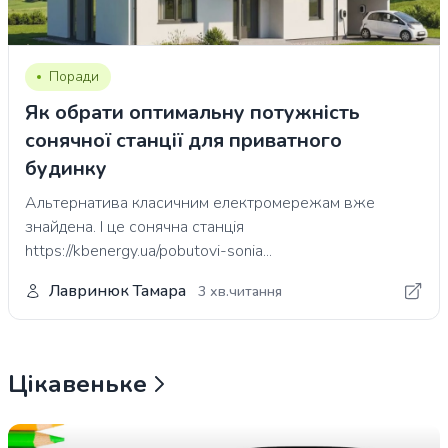
Поради
Як обрати оптимальну потужність
сонячної станції для приватного
будинку
Альтернатива класичним електромережам вже
знайдена. І це сонячна станція
https://kbenergy.ua/pobutovi-sonia...
Лавринюк Тамара
3 хв.читання
Цікавеньке