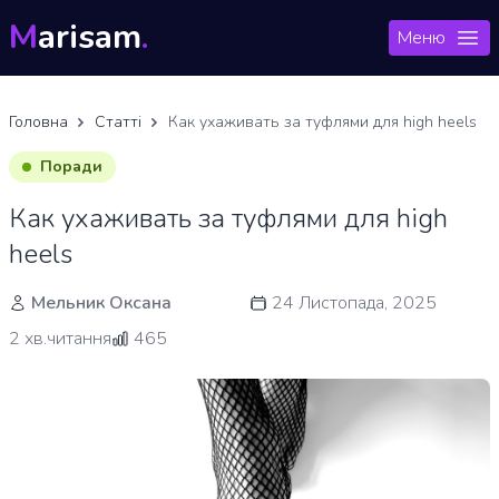
M
arisam
.
Меню
Головна
Статті
Как ухаживать за туфлями для high heels
Поради
Как ухаживать за туфлями для high
heels
Мельник Оксана
24 Листопада, 2025
2 хв.читання
465