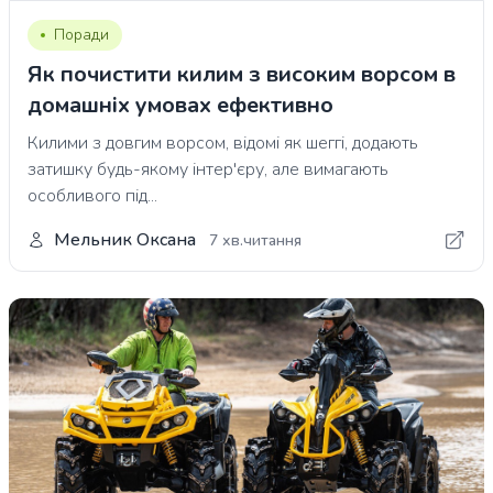
Поради
Як почистити килим з високим ворсом в
домашніх умовах ефективно
Килими з довгим ворсом, відомі як шеггі, додають
затишку будь-якому інтер'єру, але вимагають
особливого під...
Мельник Оксана
7 хв.читання