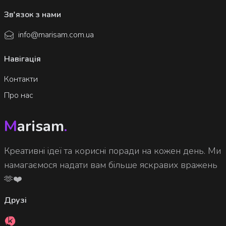
Зв'язок з нами
info@marisam.com.ua
Навігація
Контакти
Про нас
M
arisam
.
Креативні ідеї та корисні поради на кожен день. Ми
намагаємося надати вам більше яскравих вражень
🫶❤️
Друзі