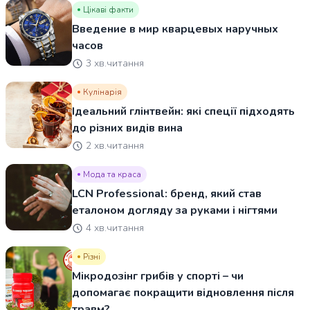
Цікаві факти
Введение в мир кварцевых наручных
часов
3 хв.читання
Кулінарія
Ідеальний глінтвейн: які спеції підходять
до різних видів вина
2 хв.читання
Мода та краса
LCN Professional: бренд, який став
еталоном догляду за руками і нігтями
4 хв.читання
Різні
Мікродозінг грибів у спорті – чи
допомагає покращити відновлення після
травм?