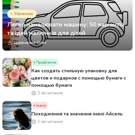
Малюнки
Легко намалювати машину: 50 варіантів
та ідей малюнків для дітей
Шевченко Олег
Привітання
Как создать стильную упаковку для
цветов и подарков с помощью бумаги с
помощью бумаги
3 хв.читання
Імена
Походження та значення імені Айсель
2 хв.читання