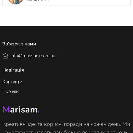
Зв'язок з нами
info@marisam.com.ua
Навігація
Контакти
Про нас
M
arisam
.
Креативні ідеї та корисні поради на кожен день. Ми
намагаємося надати вам більше яскравих вражень