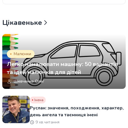
Цікавеньке
Малюнки
Легко намалювати машину: 50 варіантів
та ідей малюнків для дітей
Шевченко Олег
Імена
Руслан: значення, походження, характер,
день ангела та таємниця імені
9 хв.читання