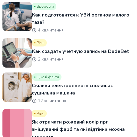
Здоровʼя
Как подготовится к УЗИ органов малого
таза?
4 хв.читання
Різні
Как создать учетную запись на DudeBet
2 хв.читання
Цікаві факти
Скільки електроенергії споживає
сушильна машина
12 хв.читання
Різні
Як отримати рожевий колір при
змішуванні фарб та які відтінки можна
створити