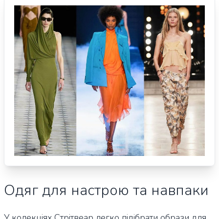
Одяг для настрою та навпаки
У колекціях Стрітвеар легко підібрати образи для