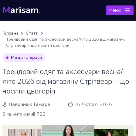
M
arisam
.
Меню
Головна
Статті
Трендовий одяг та аксесуари весна/літо 2026 від магазину
Стрітвеар – що носити цьогоріч
Мода та краса
Трендовий одяг та аксесуари весна/
літо 2026 від магазину Стрітвеар – що
носити цьогоріч
Лавринюк Тамара
16 Лютого, 2026
3 хв.читання
722