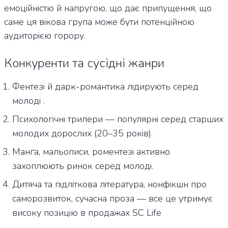
емоційністю й напругою, що дає припущення, що
саме ця вікова група може бути потенційною
аудиторією горору.
Конкуренти та сусідні жанри
Фентезі й дарк-романтика лідирують серед
молоді .
Психологічні трилери — популярні серед старших
молодих дорослих (20–35 років).
Манґа, мальописи, роментезі активно
захоплюють ринок серед молоді.
Дитяча та підліткова література, нонфікшн про
саморозвиток, сучасна проза — все це утримує
високу позицію в продажах SC Life