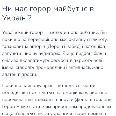
Чи має горор майбутнє в
Україні?
Український горор — молодий, але амбітний. Він
поки що на периферії, але має активну спільноту,
талановитих авторів (Дереш і Кабир) і потенціал
залучити ширшу аудиторію. Якщо видавці більш
сміливо вкладатимуть ресурси, відкриють нові
імена, створять проморолики і активності, жанр
здатен підрости.
Поки що найпопулярніші читацькі сегменти —
молодь, яка орієнтується на емоційність, виразне
переживання і тримання напруги (фентазі, трилери).
Горор може стати їхнім природним продовженням,
якщо з’являться якісні українські твори, помітні в