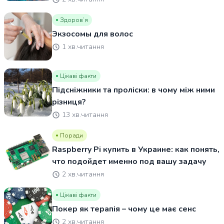
Здоровʼя
Экзосомы для волос
1 хв.читання
Цікаві факти
Підсніжники та проліски: в чому між ними
різниця?
13 хв.читання
Поради
Raspberry Pi купить в Украине: как понять,
что подойдет именно под вашу задачу
2 хв.читання
Цікаві факти
Покер як терапія – чому це має сенс
2 хв.читання