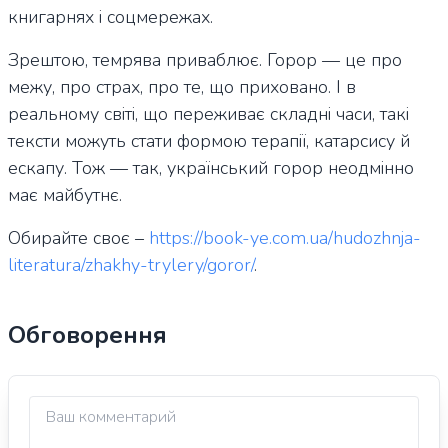
книгарнях і соцмережах.
Зрештою, темрява приваблює. Горор — це про
межу, про страх, про те, що приховано. І в
реальному світі, що переживає складні часи, такі
тексти можуть стати формою терапії, катарсису й
ескапу. Тож — так, український горор неодмінно
має майбутнє.
Обирайте своє –
https://book-ye.com.ua/hudozhnja-
literatura/zhakhy-trylery/goror/
.
Обговорення