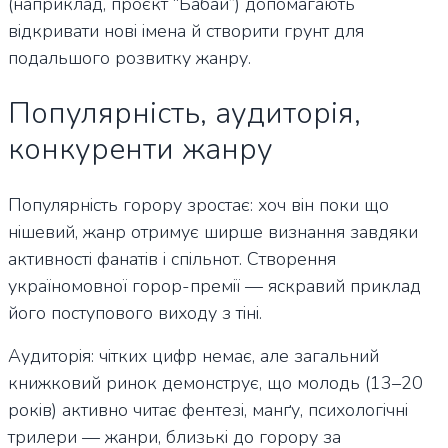
(наприклад, проєкт “Бабай”) допомагають
відкривати нові імена й створити грунт для
подальшого розвитку жанру.
Популярність, аудиторія,
конкуренти жанру
Популярність горору зростає: хоч він поки що
нішевий, жанр отримує ширше визнання завдяки
активності фанатів і спільнот. Створення
україномовної горор-премії — яскравий приклад
його поступового виходу з тіні.
Аудиторія: чітких цифр немає, але загальний
книжковий ринок демонструє, що молодь (13–20
років) активно читає фентезі, манґу, психологічні
трилери — жанри, близькі до горору за