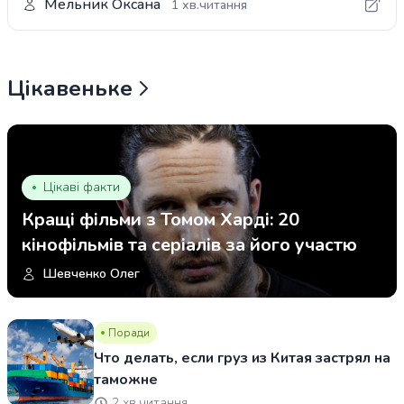
Мельник Оксана
1 хв.читання
Цікавеньке
Цікаві факти
Кращі фільми з Томом Харді: 20
кінофільмів та серіалів за його участю
Шевченко Олег
Поради
Что делать, если груз из Китая застрял на
таможне
2 хв.читання