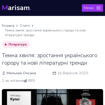
M
arisam
.
Меню
Головна
Статті
Темна хвиля: зростання українського горору та нові
літературні тренди
Література
Темна хвиля: зростання українського
горору та нові літературні тренди
Мельник Оксана
16 Вересня, 2025
2 хв.читання
885