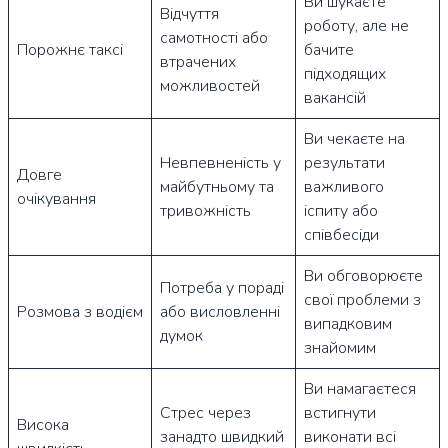
Ви шукаєте
Відчуття
роботу, але не
самотності або
Порожнє таксі
бачите
втрачених
підходящих
можливостей
вакансій
Ви чекаєте на
Невпевненість у
результати
Довге
майбутньому та
важливого
очікування
тривожність
іспиту або
співбесіди
Ви обговорюєте
Потреба у пораді
свої проблеми з
Розмова з водієм
або висловленні
випадковим
думок
знайомим
Ви намагаєтеся
Стрес через
встигнути
Висока
занадто швидкий
виконати всі