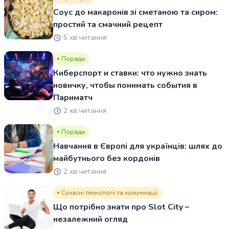
Соус до макаронів зі сметаною та сиром:
простий та смачний рецепт
5 хв.читання
Поради
Киберспорт и ставки: что нужно знать
новичку, чтобы понимать события в
Париматч
2 хв.читання
Поради
Навчання в Європі для українців: шлях до
майбутнього без кордонів
2 хв.читання
Сучасні технології та комунікації
Що потрібно знати про Slot City –
незалежний огляд