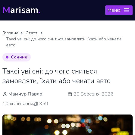
M
arisam
.
Меню
Головна
Статті
Таксі уві сні: до чого сниться замовляти, їхати або чекати
авто
Сонник
Таксі уві сні: до чого сниться
замовляти, їхати або чекати авто
Мамчур Павло
20 Березня, 2026
10 хв.читання
359