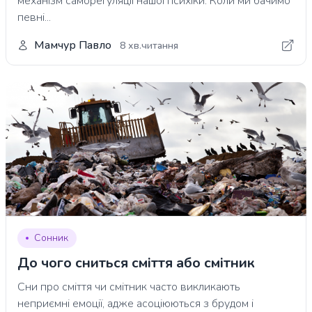
механізм саморегуляції нашої психіки. Коли ми бачимо
певні...
Мамчур Павло
8 хв.читання
Сонник
До чого сниться сміття або смітник
Сни про сміття чи смітник часто викликають
неприємні емоції, адже асоціюються з брудом і