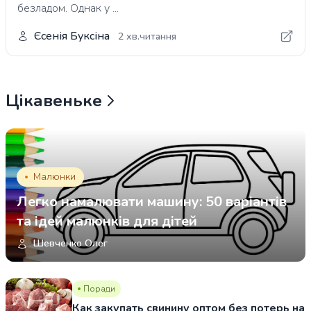
безладом. Однак у ...
Єсенія Буксіна
2 хв.читання
Цікавеньке
Малюнки
Легко намалювати машину: 50 варіантів
та ідей малюнків для дітей
Шевченко Олег
Поради
Как закупать свинину оптом без потерь на