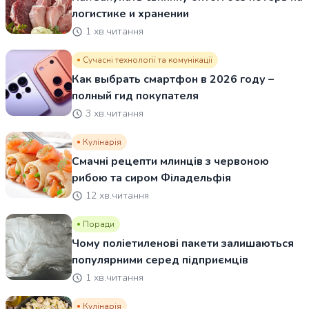
логистике и хранении
1 хв.читання
Сучасні технології та комунікації
Как выбрать смартфон в 2026 году –
полный гид покупателя
3 хв.читання
Кулінарія
Смачні рецепти млинців з червоною
рибою та сиром Філадельфія
12 хв.читання
Поради
Чому поліетиленові пакети залишаються
популярними серед підприємців
1 хв.читання
Кулінарія