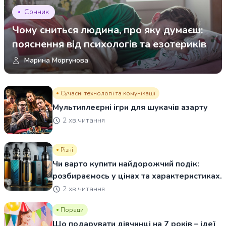
Сонник
Чому сниться людина, про яку думаєш:
пояснення від психологів та езотериків
Марина Моргунова
Сучасні технології та комунікації
Мультиплеєрні ігри для шукачів азарту
2 хв.читання
Різні
Чи варто купити найдорожчий подік:
розбираємось у цінах та характеристиках.
2 хв.читання
Поради
Що подарувати дівчинці на 7 років – ідеї