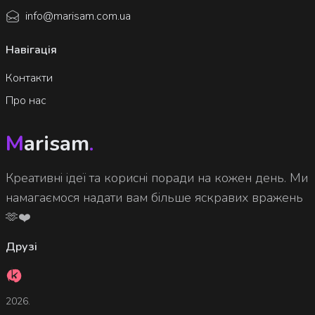
info@marisam.com.ua
Навігація
Контакти
Про нас
M
arisam
.
Креативні ідеї та корисні поради на кожен день. Ми
намагаємося надати вам більше яскравих вражень
🫶❤️
Друзі
2026.