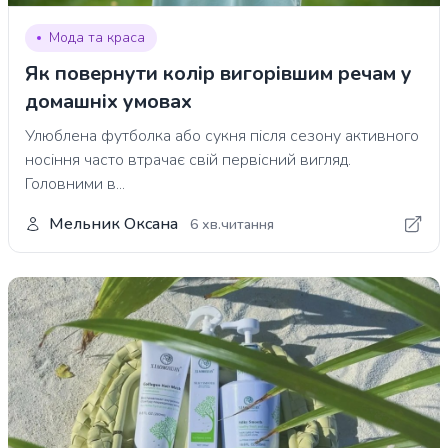
Мода та краса
Як повернути колір вигорівшим речам у
домашніх умовах
Улюблена футболка або сукня після сезону активного
носіння часто втрачає свій первісний вигляд.
Головними в...
Мельник Оксана
6 хв.читання