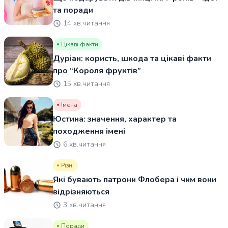
та поради
14 хв.читання
Цікаві факти
Дуріан: користь, шкода та цікаві факти
про “Короля фруктів”
15 хв.читання
Імена
Юстина: значення, характер та
походження імені
6 хв.читання
Різні
Які бувають патрони Флобера і чим вони
відрізняються
3 хв.читання
Поради