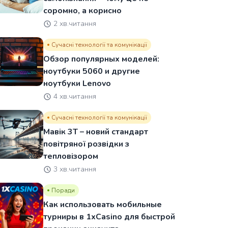
соромно, а корисно
2 хв.читання
Сучасні технології та комунікації
Обзор популярных моделей:
ноутбуки 5060 и другие
ноутбуки Lenovo
4 хв.читання
Сучасні технології та комунікації
Мавік 3Т – новий стандарт
повітряної розвідки з
тепловізором
3 хв.читання
Поради
Как использовать мобильные
турниры в 1xCasino для быстрой