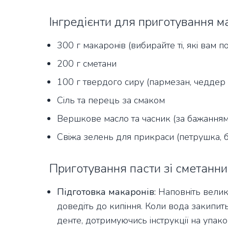
Інгредієнти для приготування м
300 г макаронів (вибирайте ті, які вам 
200 г сметани
100 г твердого сиру (пармезан, чеддер
Сіль та перець за смаком
Вершкове масло та часник (за бажанням
Свіжа зелень для прикраси (петрушка, б
Приготування пасти зі сметанни
Підготовка макаронів:
Наповніть велику
доведіть до кипіння. Коли вода закипить
денте, дотримуючись інструкції на упако