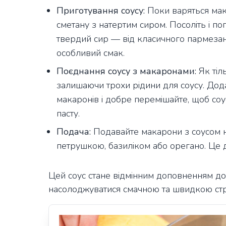
Приготування соусу:
Поки варяться мака
сметану з натертим сиром. Посоліть і п
твердий сир — від класичного пармезан
особливий смак.
Поєднання соусу з макаронами:
Як тіл
залишаючи трохи рідини для соусу. Дод
макаронів і добре перемішайте, щоб соу
пасту.
Подача:
Подавайте макарони з соусом н
петрушкою, базиліком або орегано. Це до
Цей соус стане відмінним доповненням до
насолоджуватися смачною та швидкою стр