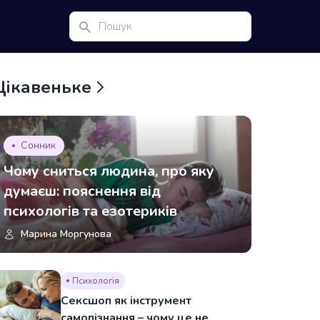
Цікавеньке
Сонник
Чому сниться людина, про яку
думаєш: пояснення від
психологів та езотериків
Марина Моргунова
Психологія
Сексшоп як інструмент
самопізнання – чому це не