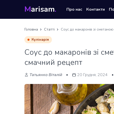
M
arisam
.
Про нас
Контакти
П
Головна
Статті
Соус до макаронів зі сметаною
Кулінарія
Соус до макаронів зі см
смачний рецепт
Татьянко Віталій
20 Грудня, 2024
•
•