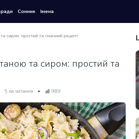
оради
Сонник
Імена
 та сиром: простий та смачний рецепт
етаною та сиром: простий та
5 хв.читання
989
•