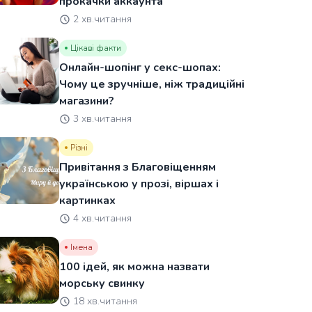
прокачки аккаунта
2 хв.читання
Цікаві факти
Онлайн-шопінг у секс-шопах:
Чому це зручніше, ніж традиційні
магазини?
3 хв.читання
Різні
Привітання з Благовіщенням
українською у прозі, віршах і
картинках
4 хв.читання
Імена
100 ідей, як можна назвати
морську свинку
18 хв.читання