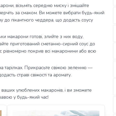
рони, візьміть середню миску і змішайте
оперчіть за смаком. Ви можете вибрати будь-який
у до пікантного чеддера, що додасть соусу
ьки макарони готові, злийте з них воду,
айте приготований сметанно-сирний соус до
с рівномірно покрив всі макаронини або всю
а тарілках. Прикрасьте свіжою зеленню —
дасть страві свіжості та аромату.
 ваших улюблених макаронів, і ви зможете
авою у будь-який час!