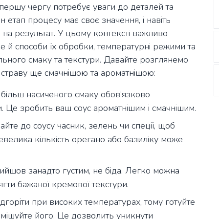
 першу чергу потребує уваги до деталей та
 етап процесу має своє значення, і навіть
на результат. У цьому контексті важливо
ле й способи їх обробки, температурні режими та
ального смаку та текстури. Давайте розглянемо
у страву ще смачнішою та ароматнішою:
більш насиченого смаку обов’язково
ти. Це зробить ваш соус ароматнішим і смачнішим.
йте до соусу часник, зелень чи спеції, щоб
евелика кількість орегано або базиліку може
йшов занадто густим, не біда. Легко можна
гти бажаної кремової текстури.
горіти при високих температурах, тому готуйте
ремішуйте його. Це дозволить уникнути