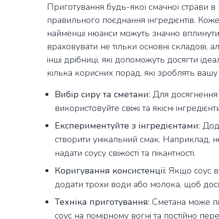
Приготування будь-якої смачної страви в
правильного поєднання інгредієнтів. Кожен
найменші нюанси можуть значно вплинути 
враховувати не тільки основні складові, а
інші дрібниці, які допоможуть досягти іде
кілька корисних порад, які зроблять ваш
Вибір сиру та сметани:
Для досягнення 
використовуйте свіжі та якісні інгредієн
Експериментуйте з інгредієнтами:
Дода
створити унікальний смак. Наприклад, н
надати соусу свіжості та пікантності.
Коригування консистенції:
Якщо соус ви
додати трохи води або молока, щоб дося
Техніка приготування:
Сметана може під
соус на помірному вогні та постійно пе