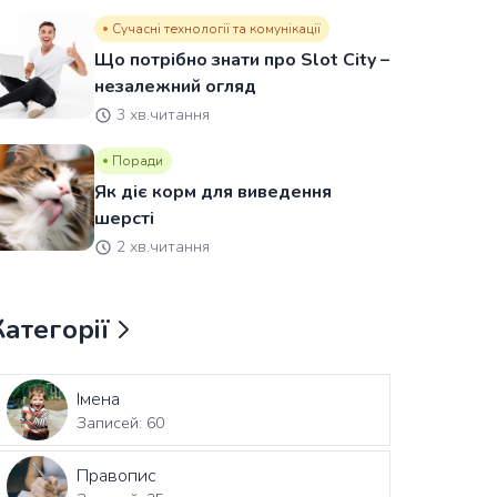
Сучасні технології та комунікації
Що потрібно знати про Slot City –
незалежний огляд
3 хв.читання
Поради
Як діє корм для виведення
шерсті
2 хв.читання
Категорії
Імена
Записей: 60
Правопис