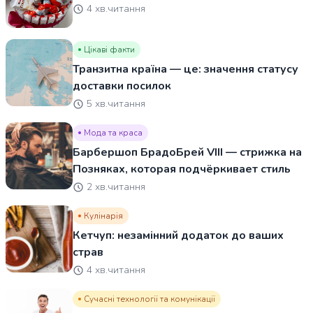
4 хв.читання
Цікаві факти
Транзитна країна — це: значення статусу
доставки посилок
5 хв.читання
Мода та краса
Барбершоп БрадоБрей VIII — стрижка на
Позняках, которая подчёркивает стиль
2 хв.читання
Кулінарія
Кетчуп: незамінний додаток до ваших
страв
4 хв.читання
Сучасні технології та комунікації