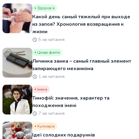
Здоровʼя
Какой день самый тяжелый при выходе
из запоя? Хронология возвращения к
жизни
5 хв.читання
Цікаві факти
Личинка замка – самый главный элемент
запирающего механизма
1 хв.читання
Імена
Тимофій: значення, характер та
походження імені
7 хв.читання
Кулінарія
Ідеї солодких подарунків