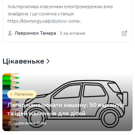
Альтернатива класичним електромережам вже
знайдена. І це сонячна станція
https://kbenergy.ua/pobutovi-sonia...
Лавринюк Тамара
3 хв.читання
Цікавеньке
Малюнки
Легко намалювати машину: 50 варіантів
та ідей малюнків для дітей
Шевченко Олег