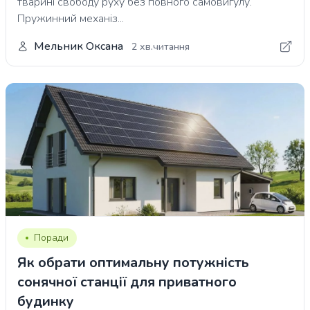
тварині свободу руху без повного самовигулу.
Пружинний механіз...
Мельник Оксана
2 хв.читання
Поради
Як обрати оптимальну потужність
сонячної станції для приватного
будинку