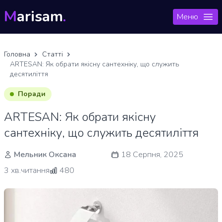
M
arisam
.
Меню
Головна
Статті
ARTESAN: Як обрати якісну сантехніку, що служить
десятиліття
Поради
ARTESAN: Як обрати якісну
сантехніку, що служить десятиліття
Мельник Оксана
18 Серпня, 2025
3 хв.читання
480