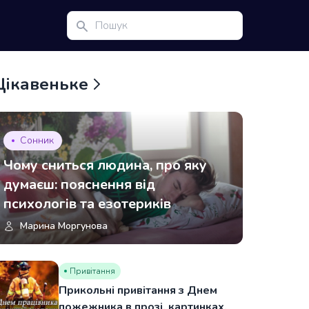
Цікавеньке
Сонник
Чому сниться людина, про яку
думаєш: пояснення від
психологів та езотериків
Марина Моргунова
Привітання
Прикольні привітання з Днем
пожежника в прозі, картинках,