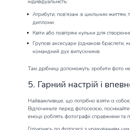
індивідуальність:
Атрибути, пов’язані зі шкільним життям, 
дипломи.
Квіти або повітряні кульки для створенн
Групові аксесуари (однакові браслети, 
командний дух випускників.
Такі дрібниці допоможуть зробити фото н
5. Гарний настрій і впевн
Найважливіше, що потрібно взяти із собою 
Відпочиньте перед фотосесією, посміхайт
емоції роблять фотографії справжніми та п
Готуючись до фотосесії з урахуванням ци