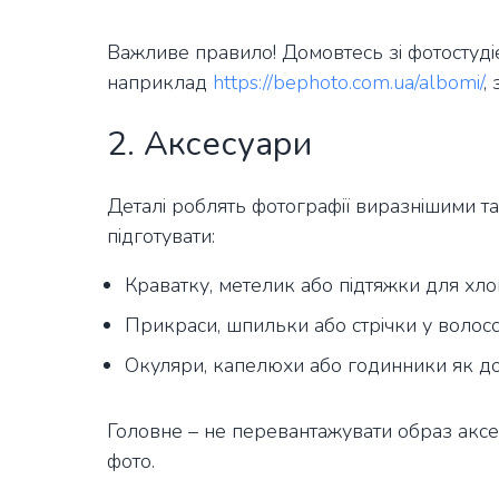
Важливе правило! Домовтесь зі фотостуді
наприклад
https://bephoto.com.ua/albomi/
,
2. Аксесуари
Деталі роблять фотографії виразнішими т
підготувати:
Краватку, метелик або підтяжки для хло
Прикраси, шпильки або стрічки у волосс
Окуляри, капелюхи або годинники як дод
Головне – не перевантажувати образ аксе
фото.