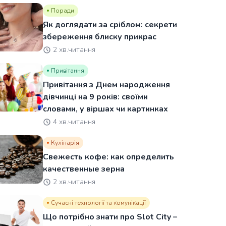
Поради
Як доглядати за сріблом: секрети
збереження блиску прикрас
2 хв.читання
Привітання
Привітання з Днем народження
дівчинці на 9 років: своїми
словами, у віршах чи картинках
4 хв.читання
Кулінарія
Свежесть кофе: как определить
качественные зерна
2 хв.читання
Сучасні технології та комунікації
Що потрібно знати про Slot City –