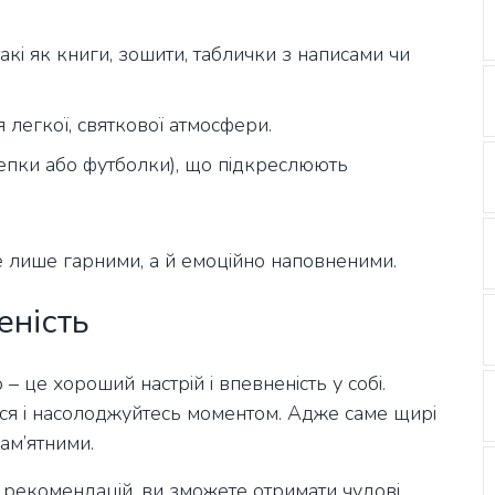
такі як книги, зошити, таблички з написами чи
я легкої, святкової атмосфери.
кепки або футболки), що підкреслюють
е лише гарними, а й емоційно наповненими.
еність
– це хороший настрій і впевненість у собі.
еся і насолоджуйтесь моментом. Адже саме щирі
ам’ятними.
х рекомендацій, ви зможете отримати чудові