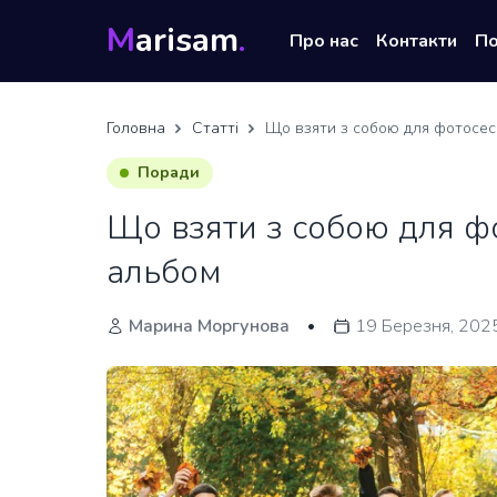
M
arisam
.
Про нас
Контакти
П
Головна
Статті
Що взяти з собою для фотосесі
Поради
Що взяти з собою для фо
альбом
Марина Моргунова
19 Березня, 202
•