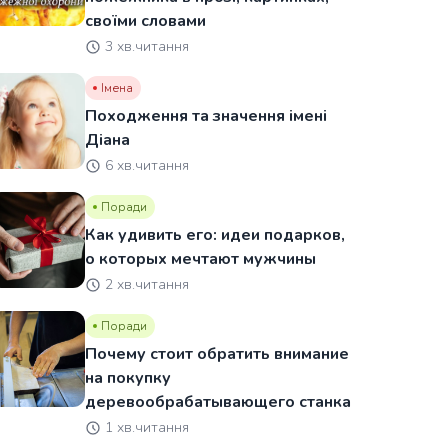
своїми словами
3 хв.читання
Імена
Походження та значення імені
Діана
6 хв.читання
Поради
Как удивить его: идеи подарков,
о которых мечтают мужчины
2 хв.читання
Поради
Почему стоит обратить внимание
на покупку
деревообрабатывающего станка
1 хв.читання