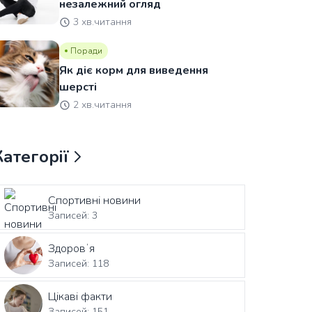
незалежний огляд
3 хв.читання
Поради
Як діє корм для виведення
шерсті
2 хв.читання
Категорії
Спортивні новини
Записей: 3
Здоровʼя
Записей: 118
Цікаві факти
Записей: 151