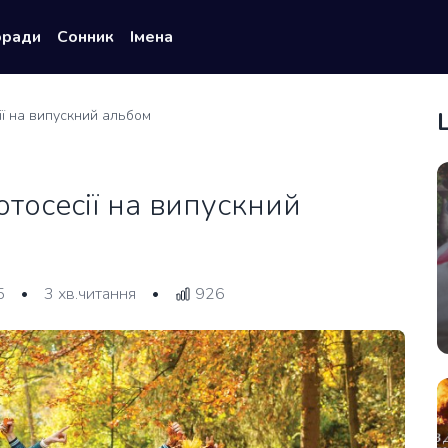
оради
Сонник
Імена
ї на випускний альбом
тосесії на випускний
5
3 хв.читання
926
•
•