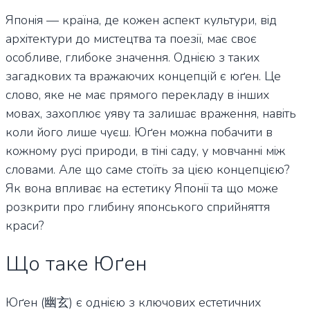
Японія — країна, де кожен аспект культури, від
архітектури до мистецтва та поезії, має своє
особливе, глибоке значення. Однією з таких
загадкових та вражаючих концепцій є юґен. Це
слово, яке не має прямого перекладу в інших
мовах, захоплює уяву та залишає враження, навіть
коли його лише чуєш. Юґен можна побачити в
кожному русі природи, в тіні саду, у мовчанні між
словами. Але що саме стоїть за цією концепцією?
Як вона впливає на естетику Японії та що може
розкрити про глибину японського сприйняття
краси?
Що таке Юґен
Юґен (幽玄) є однією з ключових естетичних