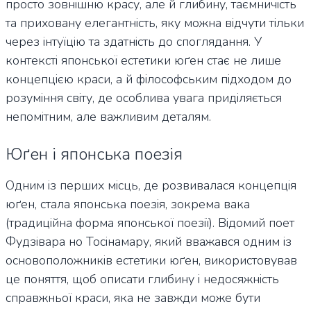
просто зовнішню красу, але й глибину, таємничість
та приховану елегантність, яку можна відчути тільки
через інтуїцію та здатність до споглядання. У
контексті японської естетики юґен стає не лише
концепцією краси, а й філософським підходом до
розуміння світу, де особлива увага приділяється
непомітним, але важливим деталям.
Юґен і японська поезія
Одним із перших місць, де розвивалася концепція
юґен, стала японська поезія, зокрема вака
(традиційна форма японської поезії). Відомий поет
Фудзівара но Тосінамару, який вважався одним із
основоположників естетики юґен, використовував
це поняття, щоб описати глибину і недосяжність
справжньої краси, яка не завжди може бути