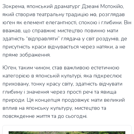
Зокрема, японський драматург Дзеамі Мотокійо,
який створив театральну традицію
но
, розглядав
юґен як елемент елегантності, спокою і глибини. Він
вважав, що справжнє мистецтво повинно мати
здатність “відправляти” глядача у світ роздумів, де
присутність краси відчувається через натяки, а не
пряме зображення.
Юґен, таким чином, став важливою естетичною
категорією в японській культурі, яка підкреслює
приховану, тонку красу світу, здатність відчувати
глибину і значення через прості речі та явища
природи. Ця концепція продовжує мати великий
вплив на японську культуру, мистецтво та
повсякденне життя та до сьогодні.