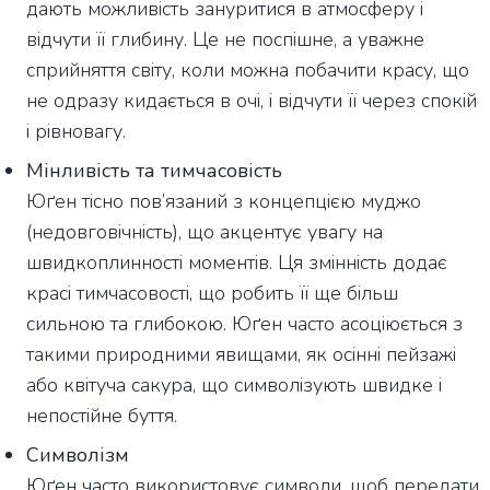
дають можливість зануритися в атмосферу і
відчути її глибину. Це не поспішне, а уважне
сприйняття світу, коли можна побачити красу, що
не одразу кидається в очі, і відчути її через спокій
і рівновагу.
Мінливість та тимчасовість
Юґен тісно пов’язаний з концепцією муджо
(недовговічність), що акцентує увагу на
швидкоплинності моментів. Ця змінність додає
красі тимчасовості, що робить її ще більш
сильною та глибокою. Юґен часто асоціюється з
такими природними явищами, як осінні пейзажі
або квітуча сакура, що символізують швидке і
непостійне буття.
Символізм
Юґен часто використовує символи, щоб передати