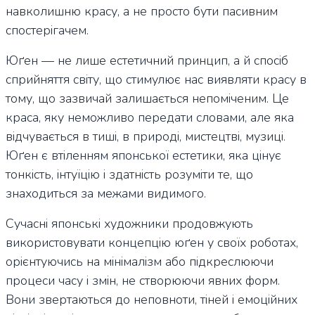
навколишню красу, а не просто бути пасивним
спостерігачем.
Юґен — не лише естетичний принцип, а й спосіб
сприйняття світу, що стимулює нас виявляти красу в
тому, що зазвичай залишається непоміченим. Це
краса, яку неможливо передати словами, але яка
відчувається в тиші, в природі, мистецтві, музиці.
Юґен є втіленням японської естетики, яка цінує
тонкість, інтуїцію і здатність розуміти те, що
знаходиться за межами видимого.
Сучасні японські художники продовжують
використовувати концепцію юґен у своїх роботах,
орієнтуючись на мінімалізм або підкреслюючи
процеси часу і змін, не створюючи явних форм.
Вони звертаються до неповноти, тіней і емоційних