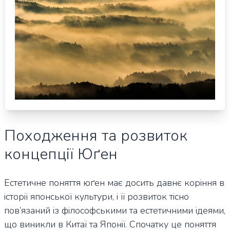
Походження та розвиток
концепції Юґен
Естетичне поняття юґен має досить давнє коріння в
історії японської культури, і її розвиток тісно
пов’язаний із філософськими та естетичними ідеями,
що виникли в Китаї та Японії. Спочатку це поняття