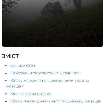
ЗМІСТ
Що таке Юґен
Походження та розвиток концепції Юґен
Юґен у контексті японської естетики, поезії та
мистецтва
Ключові елементи юґен
Юґен в повсякденному житті та сучасному мистецтві