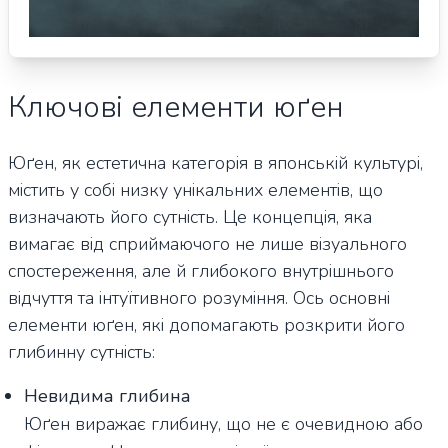
Ключові елементи юґен
Юґен, як естетична категорія в японській культурі,
містить у собі низку унікальних елементів, що
визначають його сутність. Це концепція, яка
вимагає від сприймаючого не лише візуального
спостереження, але й глибокого внутрішнього
відчуття та інтуїтивного розуміння. Ось основні
елементи юґен, які допомагають розкрити його
глибинну сутність:
Невидима глибина
Юґен виражає глибину, що не є очевидною або