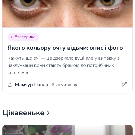
Езотерика
Якого кольору очі у відьми: опис і фото
Кажуть, що очі — це дзеркало душі, але у випадку з
чаклунками вони стають брамою до потойбічних
світів. З д...
Мамчур Павло
6 хв.читання
Цікавеньке