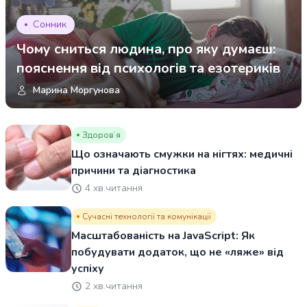
Сонник
Чому сниться людина, про яку думаєш:
пояснення від психологів та езотериків
Марина Моргунова
Здоровʼя
Що означають смужки на нігтях: медичні
причини та діагностика
4 хв.читання
Сучасні технології та комунікації
Масштабованість на JavaScript: Як
побудувати додаток, що не «ляже» від
успіху
2 хв.читання