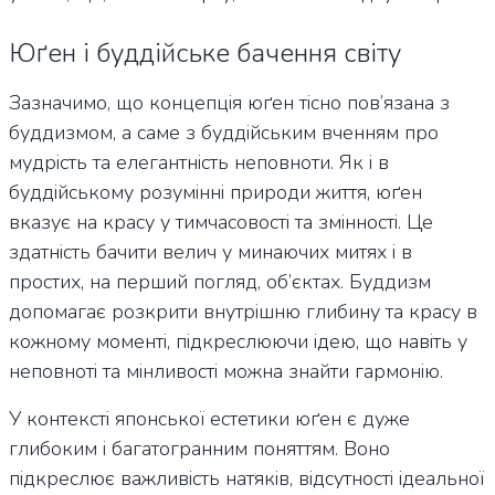
Юґен і буддійське бачення світу
Зазначимо, що концепція юґен тісно пов’язана з
буддизмом, а саме з буддійським вченням про
мудрість та елегантність неповноти. Як і в
буддійському розумінні природи життя, юґен
вказує на красу у тимчасовості та змінності. Це
здатність бачити велич у минаючих митях і в
простих, на перший погляд, об’єктах. Буддизм
допомагає розкрити внутрішню глибину та красу в
кожному моменті, підкреслюючи ідею, що навіть у
неповноті та мінливості можна знайти гармонію.
У контексті японської естетики юґен є дуже
глибоким і багатогранним поняттям. Воно
підкреслює важливість натяків, відсутності ідеальної