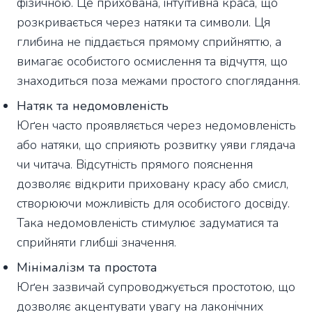
фізичною. Це прихована, інтуїтивна краса, що
розкривається через натяки та символи. Ця
глибина не піддається прямому сприйняттю, а
вимагає особистого осмислення та відчуття, що
знаходиться поза межами простого споглядання.
Натяк та недомовленість
Юґен часто проявляється через недомовленість
або натяки, що сприяють розвитку уяви глядача
чи читача. Відсутність прямого пояснення
дозволяє відкрити приховану красу або смисл,
створюючи можливість для особистого досвіду.
Така недомовленість стимулює задуматися та
сприйняти глибші значення.
Мінімалізм та простота
Юґен зазвичай супроводжується простотою, що
дозволяє акцентувати увагу на лаконічних