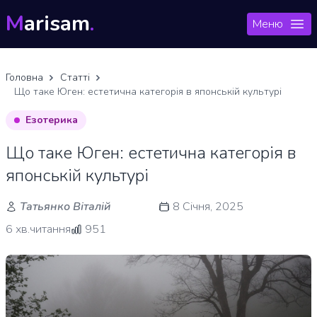
M
arisam
.
Меню
Головна
Статті
Що таке Юген: естетична категорія в японській культурі
Езотерика
Що таке Юген: естетична категорія в
японській культурі
Татьянко Віталій
8 Січня, 2025
6 хв.читання
951