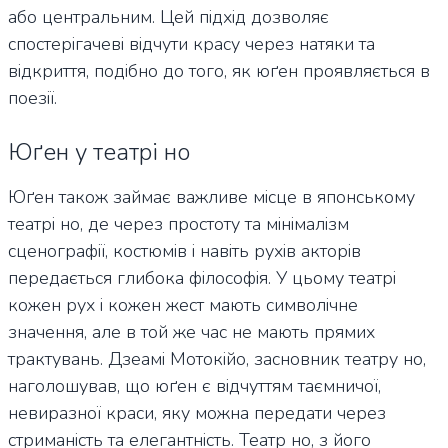
або центральним. Цей підхід дозволяє
спостерігачеві відчути красу через натяки та
відкриття, подібно до того, як юґен проявляється в
поезії.
Юґен у театрі но
Юґен також займає важливе місце в японському
театрі но, де через простоту та мінімалізм
сценографії, костюмів і навіть рухів акторів
передається глибока філософія. У цьому театрі
кожен рух і кожен жест мають символічне
значення, але в той же час не мають прямих
трактувань. Дзеамі Мотокійо, засновник театру но,
наголошував, що юґен є відчуттям таємничої,
невиразної краси, яку можна передати через
стриманість та елегантність. Театр но, з його