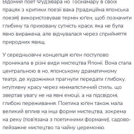
Відомий поет Фудзівара но Тосінамару в своїх
працях з критики поезії вака (традиційна японська
поезія) використовував термін юґен, щоб позначити
глибину та приховану сутність краси, яка не була
явно виражена, але відчувалася через сприйняття
природних явищ.
У середньовіччі концепція юґен поступово
проникала в різні види мистецтва Японії. Вона стала
центральною в но, японському драматичному
театрі, де художники прагнули передати глибоку,
інтуїтивну красу через мінімалістичний стиль, що
звертав увагу не на явні емоції, а на підсвідомі,
глибокі переживання. Поетика юґен також мала
великий вплив на інші форми мистецтва, зокрема
на реку (пов’язана з поетичними формами), садово-
пейзажне мистецтво та чайну церемонію.