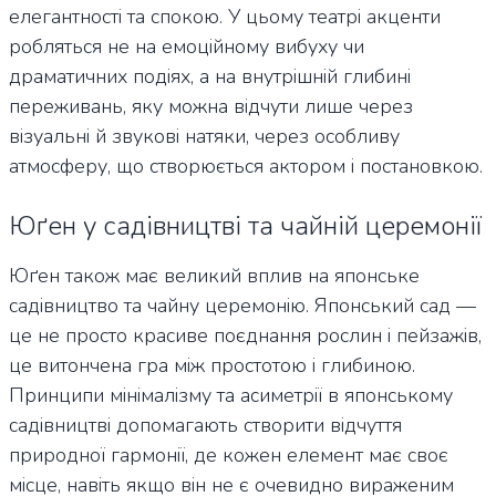
елегантності та спокою. У цьому театрі акценти
робляться не на емоційному вибуху чи
драматичних подіях, а на внутрішній глибині
переживань, яку можна відчути лише через
візуальні й звукові натяки, через особливу
атмосферу, що створюється актором і постановкою.
Юґен у садівництві та чайній церемонії
Юґен також має великий вплив на японське
садівництво та чайну церемонію. Японський сад —
це не просто красиве поєднання рослин і пейзажів,
це витончена гра між простотою і глибиною.
Принципи мінімалізму та асиметрії в японському
садівництві допомагають створити відчуття
природної гармонії, де кожен елемент має своє
місце, навіть якщо він не є очевидно вираженим