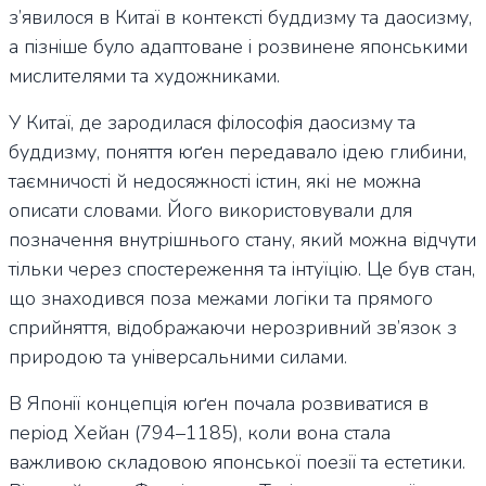
з’явилося в Китаї в контексті буддизму та даосизму,
а пізніше було адаптоване і розвинене японськими
мислителями та художниками.
У Китаї, де зародилася філософія даосизму та
буддизму, поняття юґен передавало ідею глибини,
таємничості й недосяжності істин, які не можна
описати словами. Його використовували для
позначення внутрішнього стану, який можна відчути
тільки через спостереження та інтуїцію. Це був стан,
що знаходився поза межами логіки та прямого
сприйняття, відображаючи нерозривний зв’язок з
природою та універсальними силами.
В Японії концепція юґен почала розвиватися в
період Хейан (794–1185), коли вона стала
важливою складовою японської поезії та естетики.