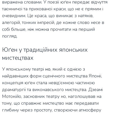
виражена словами. У поезії юґен передає відчуття
таємничої та прихованої краси, що не є прямим і
очевидним. Це краса, що виникає з натяків,
алегорій, тонких імпресій, де кожне слово несе в
собі більше, ніж можна прочитати на перший
погляд.
Юґен у традиційних японських
мистецтвах
У японському театрі
но
, який є однією з
найдавніших форм сценічного мистецтва Японії,
концепція юґен стала невід’ємною частиною
драматургії та виконавського мистецтва. Дзеамі
Мотокійо, засновник театру но, наголошував на
тому, що справжнє мистецтво має передавати
глибину через простоту, створюючи атмосферу