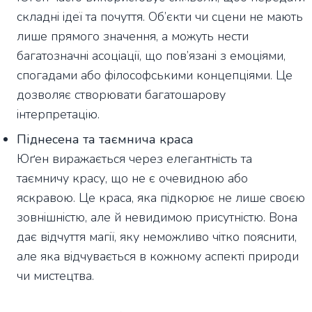
складні ідеї та почуття. Об’єкти чи сцени не мають
лише прямого значення, а можуть нести
багатозначні асоціації, що пов’язані з емоціями,
спогадами або філософськими концепціями. Це
дозволяє створювати багатошарову
інтерпретацію.
Піднесена та таємнича краса
Юґен виражається через елегантність та
таємничу красу, що не є очевидною або
яскравою. Це краса, яка підкорює не лише своєю
зовнішністю, але й невидимою присутністю. Вона
дає відчуття магії, яку неможливо чітко пояснити,
але яка відчувається в кожному аспекті природи
чи мистецтва.