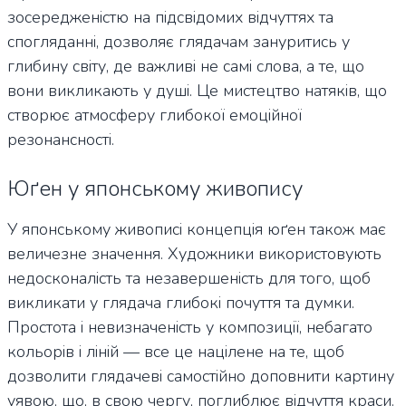
зосередженістю на підсвідомих відчуттях та
спогляданні, дозволяє глядачам зануритись у
глибину світу, де важливі не самі слова, а те, що
вони викликають у душі. Це мистецтво натяків, що
створює атмосферу глибокої емоційної
резонансності.
Юґен у японському живопису
У японському живописі концепція юґен також має
величезне значення. Художники використовують
недосконалість та незавершеність для того, щоб
викликати у глядача глибокі почуття та думки.
Простота і невизначеність у композиції, небагато
кольорів і ліній — все це націлене на те, щоб
дозволити глядачеві самостійно доповнити картину
уявою, що, в свою чергу, поглиблює відчуття краси.