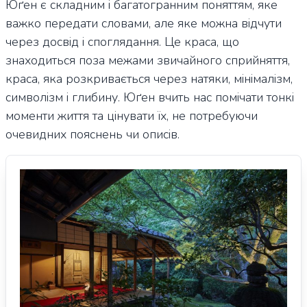
Юґен є складним і багатогранним поняттям, яке
важко передати словами, але яке можна відчути
через досвід і споглядання. Це краса, що
знаходиться поза межами звичайного сприйняття,
краса, яка розкривається через натяки, мінімалізм,
символізм і глибину. Юґен вчить нас помічати тонкі
моменти життя та цінувати їх, не потребуючи
очевидних пояснень чи описів.