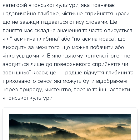
категорій японської культури, яка позначає
надзвичайно глибоке, містичне сприйняття краси,
що не завжди піддається опису словами. Це
поняття має складне значення та часто описується
як “таємнича глибина” або “потаємна краса”, що
виходить за межі того, що можна побачити або
чітко усвідомити. В японському контексті юґен не
зводиться лише до поверхневого сприйняття чи
зовнішньої краси; це — радше відчуття глибини та
прихованого сенсу, які можуть бути відображені
через природу, мистецтво, поезію та інші аспекти
японської культури.