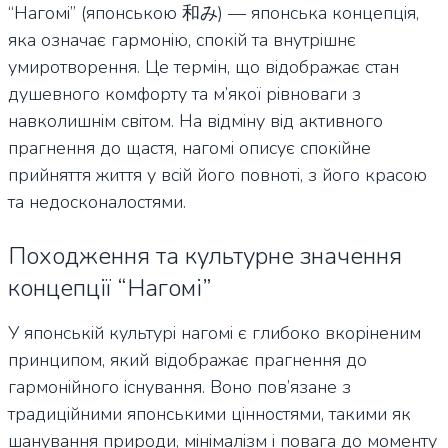
“Нагомі” (японською 和み) — японська концепція,
яка означає гармонію, спокій та внутрішнє
умиротворення. Це термін, що відображає стан
душевного комфорту та м’якої рівноваги з
навколишнім світом. На відміну від активного
прагнення до щастя, нагомі описує спокійне
прийняття життя у всій його повноті, з його красою
та недосконалостями.
Походження та культурне значення
концепції “Нагомі”
У японській культурі нагомі є глибоко вкоріненим
принципом, який відображає прагнення до
гармонійного існування. Воно пов’язане з
традиційними японськими цінностями, такими як
шанування природи, мінімалізм і повага до моменту