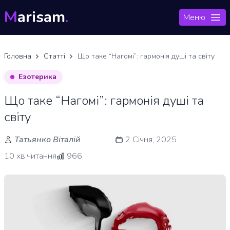
M
arisam
.
Меню
Головна
Статті
Що таке “Нагомі”: гармонія душі та світу
Езотерика
Що таке “Нагомі”: гармонія душі та
світу
Татьянко Віталій
2 Січня, 2025
10 хв.читання
966