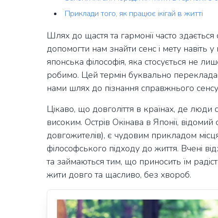
Приклади того, як працює ікігай в житті
Шлях до щастя та гармонії часто здається
допомогти нам знайти сенс і мету навіть у
японська філософія, яка стосується не лиш
робимо. Цей термін буквально перекладаєт
нами шлях до пізнання справжнього сенсу
Цікаво, що довголіття в країнах, де люди 
високим. Острів Окінава в Японії, відоми
довгожителів), є чудовим прикладом місця
філософського підходу до життя. Вчені від
та займаються тим, що приносить їм радіст
жити довго та щасливо, без хвороб.