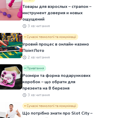
Товары для взрослых – страпон –
инструмент доверия и новых
ощущений
3 хв.читання
Сучасні технології та комунікації
Ігровий процес в онлайн-казино
ПоінтЛото
2 хв.читання
Привітання
Розміри та форма подарункових
коробок – що обрати для
презента на 8 березня
3 хв.читання
Сучасні технології та комунікації
Що потрібно знати про Slot City –