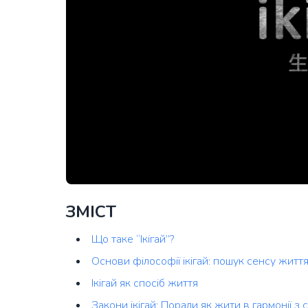
ЗМІСТ
Що таке “Ікігай”?
Основи філософії ікігай: пошук сенсу життя
Ікігай як спосіб життя
Закони ікігай: Поради як жити в гармонії з 