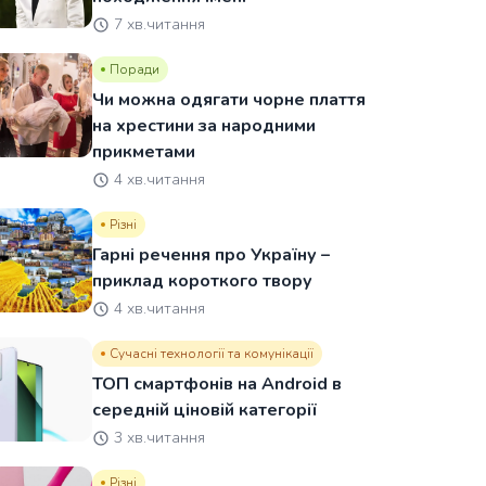
7 хв.читання
Поради
Чи можна одягати чорне плаття
на хрестини за народними
прикметами
4 хв.читання
Різні
Гарні речення про Україну –
приклад короткого твору
4 хв.читання
Сучасні технології та комунікації
ТОП смартфонів на Android в
середній ціновій категорії
3 хв.читання
Різні