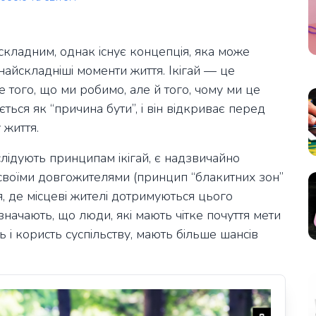
 складним, однак існує концепція, яка може
 найскладніші моменти життя. Ікігай — це
е того, що ми робимо, але й того, чому ми це
ься як “причина бути”, і він відкриває перед
 життя.
слідують принципам ікігай, є надзвичайно
й своїми довгожителями (принцип “блакитних зон”
, де місцеві жителі дотримуються цього
значають, що люди, які мають чітке почуття мети
ь і користь суспільству, мають більше шансів