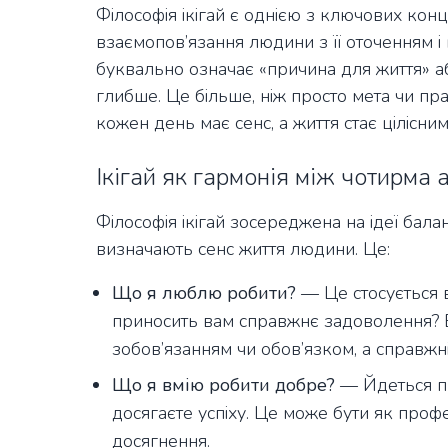
Філософія ікігай є однією з ключових кон
взаємопов’язання людини з її оточенням і
буквально означає «причина для життя» аб
глибше. Це більше, ніж просто мета чи пра
кожен день має сенс, а життя стає цілісним
Ікігай як гармонія між чотирма
Філософія ікігай зосереджена на ідеї бал
визначають сенс життя людини. Це:
Що я люблю робити?
— Це стосується в
приносить вам справжнє задоволення? В
зобов’язанням чи обов’язком, а справжн
Що я вмію робити добре?
— Йдеться про
досягаєте успіху. Це може бути як професі
досягнення.