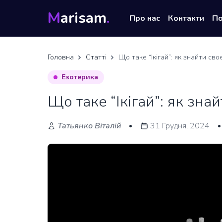
M
arisam
.
Про нас
Контакти
П
Головна
Статті
Що таке “Ікігай”: як знайти св
Езотерика
Що таке “Ікігай”: як зна
Татьянко Віталій
31 Грудня, 2024
•
•