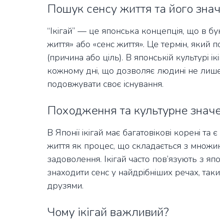
Пошук сенсу життя та його зна
“Ікігай” — це японська концепція, що в 
життя» або «сенс життя». Це термін, який по
(причина або ціль). В японській культурі 
кожному дні, що дозволяє людині не лише 
подовжувати своє існування.
Походження та культурне значен
В Японії ікігай має багатовікові корені та
життя як процес, що складається з множин
задоволення. Ікігай часто пов’язують з яп
знаходити сенс у найдрібніших речах, таки
друзями.
Чому ікігай важливий?