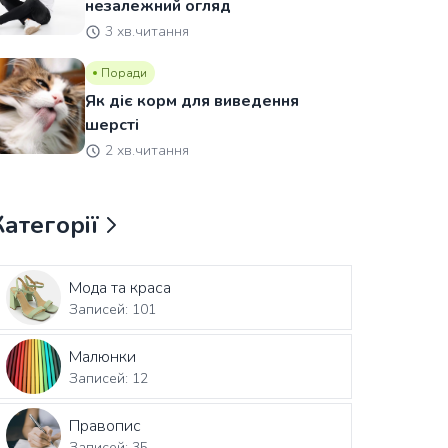
незалежний огляд
3 хв.читання
Поради
Як діє корм для виведення
шерсті
2 хв.читання
Категорії
Мода та краса
Записей: 101
Малюнки
Записей: 12
Правопис
Записей: 35