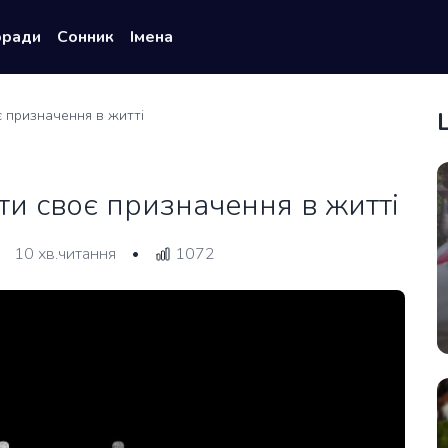
оради
Сонник
Імена
оє призначення в житті
йти своє призначення в житті
10 хв.читання
1072
•