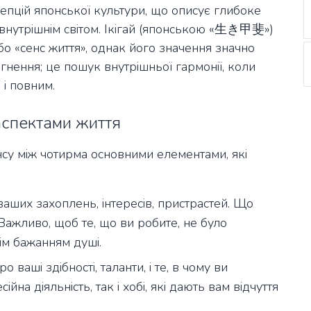
цепцій японської культури, що описує глибоке
 внутрішнім світом. Ікігай (японською «生き甲斐»)
о «сенс життя», однак його значення значно
гнення; це пошук внутрішньої гармонії, коли
 і повним.
 аспектами життя
ансу між чотирма основними елементами, які
аших захоплень, інтересів, пристрастей. Що
ажливо, щоб те, що ви робите, не було
ім бажанням душі.
 ваші здібності, таланти, і те, в чому ви
йна діяльність, так і хобі, які дають вам відчуття