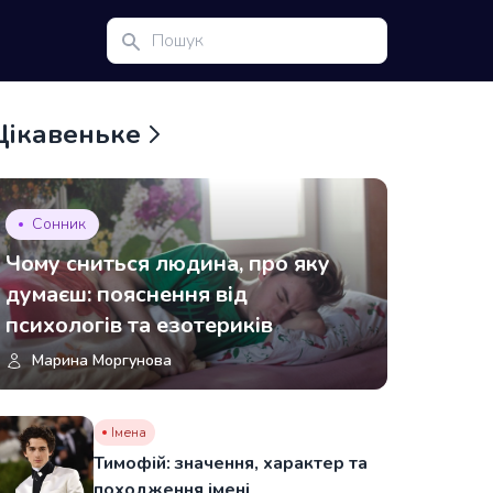
Цікавеньке
Сонник
Чому сниться людина, про яку
думаєш: пояснення від
психологів та езотериків
Марина Моргунова
Імена
Тимофій: значення, характер та
походження імені