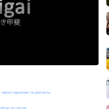
 через гармонію та цілісність
собою та світом