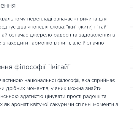
чення
буквальному перекладі означає «причина для
єднує два японські слова: “іки” (жити) і “гай”
ікігай означає джерело радості та задоволення в
знаходити гармонію в житті, але й значно
ня філософії “Ікігай”
 є частиною національної філософії, яка сприймає
и дрібних моментів, у яких можна знайти
онською здатністю цінувати прості радощі та
х як аромат квітучої сакури чи спільні моменти з