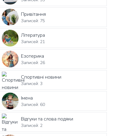
Привітання
Записей: 75
Література
Записей: 21
Езотерика
Записей: 26
Спортивні новини
Записей: 3
Імена
Записей: 60
Відгуки та слова подяки
Записей: 2