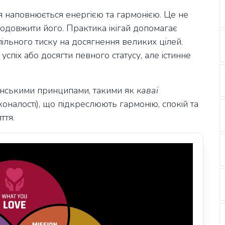
тя наповнюється енергією та гармонією. Це не
 подовжити його. Практика ікігай допомагає
пільного тиску на досягнення великих цілей.
успіх або досягти певного статусу, але істинне
понськими принципами, такими як
каваї
оналості), що підкреслюють гармонію, спокій та
ття.