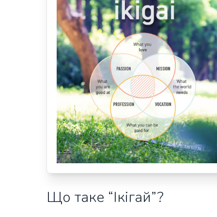
Що таке “Ікігай”?