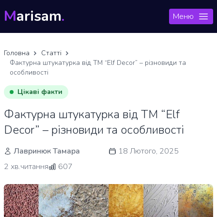
M
arisam
.
Меню
Головна
Статті
Фактурна штукатурка від ТМ “Elf Decor” – різновиди та
особливості
Цікаві факти
Фактурна штукатурка від ТМ “Elf
Decor” – різновиди та особливості
Лавринюк Тамара
18 Лютого, 2025
2 хв.читання
607