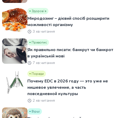
Здоровʼя
Мікродозинг – дієвий спосіб розширити
можливості організму
3 хв.читання
Правопис
Як правильно писати: банкрут чи банкрот
в українській мові
7 хв.читання
Поради
Почему EDC в 2026 году — это уже не
нишевое увлечение, а часть
повседневной культуры
2 хв.читання
Вірші