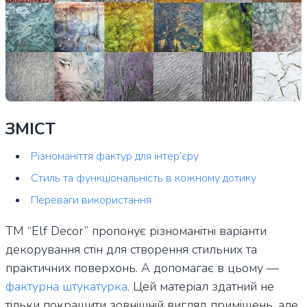
ЗМІСТ
Різноманіття фактур для інтер’єру
Стиль та функціональність в кожному дотику
Переваги використання
ТМ “Elf Decor” пропонує різноманітні варіанти
декорування стін для створення стильних та
практичних поверхонь. А допомагає в цьому —
фактурна штукатурка
. Цей матеріал здатний не
тільки покращити зовнішній вигляд приміщень, але