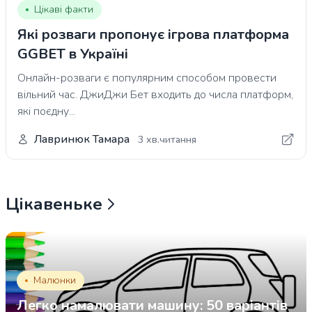
Цікаві факти
Які розваги пропонує ігрова платформа
GGBET в Україні
Онлайн-розваги є популярним способом провести
вільний час. ДжиДжи Бет входить до числа платформ,
які поєдну...
Лавринюк Тамара
3 хв.читання
Цікавеньке
Малюнки
Легко намалювати машину: 50 варіантів