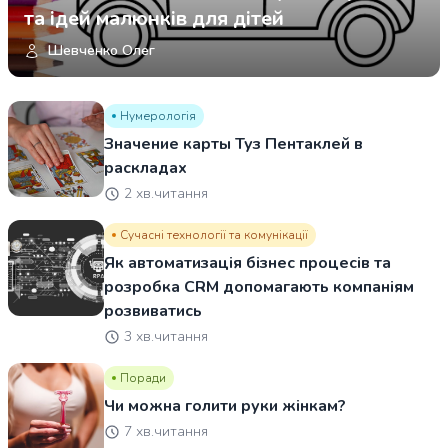
та ідей малюнків для дітей
Шевченко Олег
Нумерологія
Значение карты Туз Пентаклей в
раскладах
2 хв.читання
Сучасні технології та комунікації
Як автоматизація бізнес процесів та
розробка CRM допомагають компаніям
розвиватись
3 хв.читання
Поради
Чи можна голити руки жінкам?
7 хв.читання