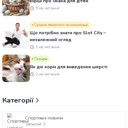
Вірші про їжака для дітей
9 хв.читання
Сучасні технології та комунікації
Що потрібно знати про Slot City –
незалежний огляд
3 хв.читання
Поради
Як діє корм для виведення шерсті
2 хв.читання
Категорії
Спортивні новини
Записей: 3