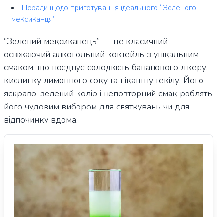
Поради щодо приготування ідеального “Зеленого
мексиканця”
“Зелений мексиканець” — це класичний
освіжаючий алкогольний коктейль з унікальним
смаком, що поєднує солодкість бананового лікеру,
кислинку лимонного соку та пікантну текілу. Його
яскраво-зелений колір і неповторний смак роблять
його чудовим вибором для святкувань чи для
відпочинку вдома.