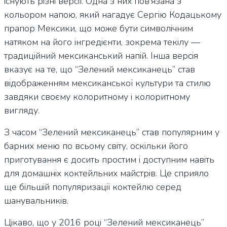
існують різні версії. Одна з них пов’язана з
кольором напою, який нагадує Сергію Кодацькому
прапор Мексики, що може бути символічним
натяком на його інгредієнти, зокрема текілу —
традиційний мексиканський напій. Інша версія
вказує на те, що “Зелений мексиканець” став
відображенням мексиканської культури та стилю
завдяки своєму колоритному і колоритному
вигляду.
З часом “Зелений мексиканець” став популярним у
барних меню по всьому світу, оскільки його
приготування є досить простим і доступним навіть
для домашніх коктейльних майстрів. Це сприяло
ще більшій популяризації коктейлю серед
шанувальників.
Цікаво, що у 2016 році “Зелений мексиканець”