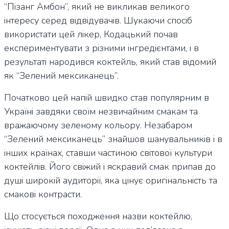
“Пізанг Амбон”, який не викликав великого
інтересу серед відвідувачів. Шукаючи спосіб
використати цей лікер, Кодацький почав
експериментувати з різними інгредієнтами, і в
результаті народився коктейль, який став відомий
як “Зелений мексиканець”.
Початково цей напій швидко став популярним в
Україні завдяки своїм незвичайним смакам та
вражаючому зеленому кольору. Незабаром
“Зелений мексиканець” знайшов шанувальників і в
інших країнах, ставши частиною світової культури
коктейлів. Його свіжий і яскравий смак припав до
душі широкій аудиторії, яка цінує оригінальність та
смакові контрасти.
Що стосується походження назви коктейлю,