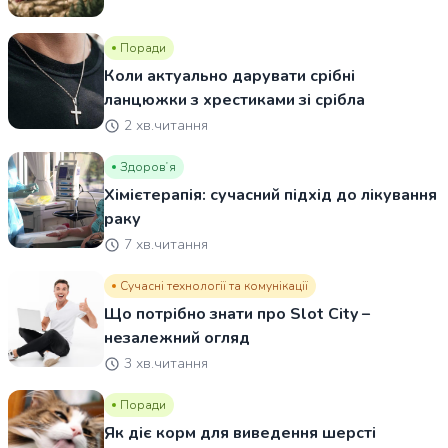
Поради
Коли актуально дарувати срібні
ланцюжки з хрестиками зі срібла
2 хв.читання
Здоровʼя
Хімієтерапія: сучасний підхід до лікування
раку
7 хв.читання
Сучасні технології та комунікації
Що потрібно знати про Slot City –
незалежний огляд
3 хв.читання
Поради
Як діє корм для виведення шерсті