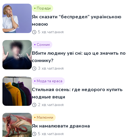
Поради
Як сказати “беспредел” українською
мовою
5 хв.читання
Сонник
Вбити людину уві сні: що це значить по
соннику?
3 хв.читання
Мода та краса
Стильная осень: где недорого купить
модные вещи
2 хв.читання
Малюнки
Як намалювати дракона
5 хв.читання