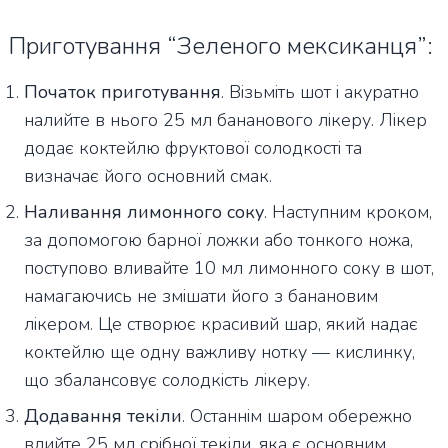
Приготування “Зеленого мексиканця”:
Початок приготування
. Візьміть шот і акуратно
налийте в нього 25 мл бананового лікеру. Лікер
додає коктейлю фруктової солодкості та
визначає його основний смак.
Наливання лимонного соку
. Наступним кроком,
за допомогою барної ложки або тонкого ножа,
поступово вливайте 10 мл лимонного соку в шот,
намагаючись не змішати його з банановим
лікером. Це створює красивий шар, який надає
коктейлю ще одну важливу нотку — кислинку,
що збалансовує солодкість лікеру.
Додавання текіли
. Останнім шаром обережно
влийте 25 мл срібної текіли, яка є основним