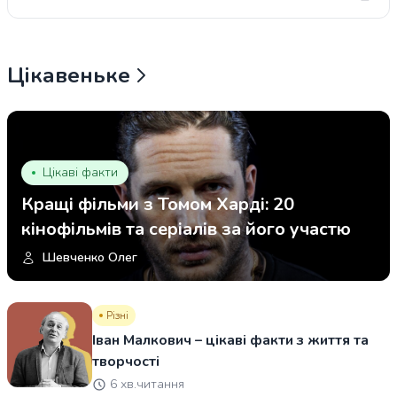
Цікавеньке
Цікаві факти
Кращі фільми з Томом Харді: 20
кінофільмів та серіалів за його участю
Шевченко Олег
Різні
Іван Малкович – цікаві факти з життя та
творчості
6 хв.читання