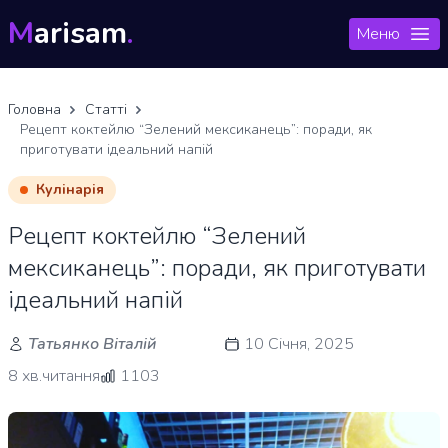
M
arisam
.
Меню
Головна
Статті
Рецепт коктейлю “Зелений мексиканець”: поради, як
приготувати ідеальний напій
Кулінарія
Рецепт коктейлю “Зелений
мексиканець”: поради, як приготувати
ідеальний напій
Татьянко Віталій
10 Січня, 2025
8 хв.читання
1103