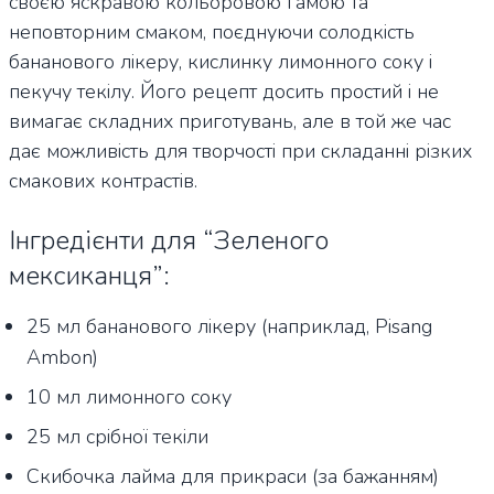
своєю яскравою кольоровою гамою та
неповторним смаком, поєднуючи солодкість
бананового лікеру, кислинку лимонного соку і
пекучу текілу. Його рецепт досить простий і не
вимагає складних приготувань, але в той же час
дає можливість для творчості при складанні різких
смакових контрастів.
Інгредієнти для “Зеленого
мексиканця”:
25 мл бананового лікеру (наприклад, Pisang
Ambon)
10 мл лимонного соку
25 мл срібної текіли
Скибочка лайма для прикраси (за бажанням)