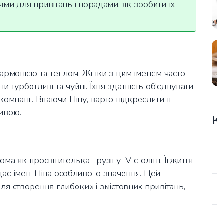
ями для привітань і порадами, як зробити їх
, гармонією та теплом. Жінки з цим іменем часто
 турботливі та чуйні. Їхня здатність об’єднувати
мпанії. Вітаючи Ніну, варто підкреслити її
ливою.
а як просвітителька Грузії у IV столітті. Її життя
дає імені Ніна особливого значення. Цей
ля створення глибоких і змістовних привітань,