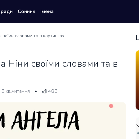
оради
Сонник
Імена
 своїми словами та в картинках
а Ніни своїми словами та в
5 хв.читання
485
•