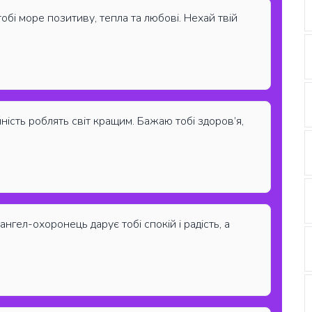
бі море позитиву, тепла та любові. Нехай твій
йність роблять світ кращим. Бажаю тобі здоров’я,
ангел-охоронець дарує тобі спокій і радість, а