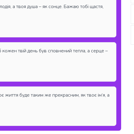
лодія, а твоя душа – як сонце. Бажаю тобі щастя,
б кожен твій день був сповнений тепла, а серце –
оє життя буде таким же прекрасним, як твоє ім’я, а