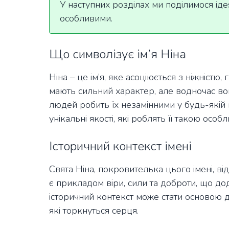
У наступних розділах ми поділимося іде
особливими.
Що символізує ім’я Ніна
Ніна – це ім’я, яке асоціюється з ніжністю
мають сильний характер, але водночас вони
людей робить їх незамінними у будь-якій ко
унікальні якості, які роблять її такою особ
Історичний контекст імені
Свята Ніна, покровителька цього імені, відом
є прикладом віри, сили та доброти, що до
історичний контекст може стати основою д
які торкнуться серця.