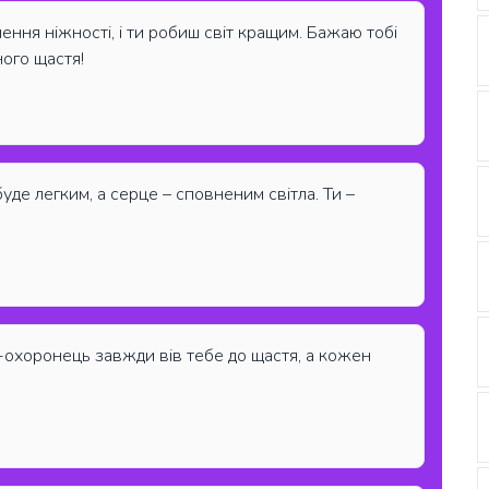
ілення ніжності, і ти робиш світ кращим. Бажаю тобі
ного щастя!
буде легким, а серце – сповненим світла. Ти –
л-охоронець завжди вів тебе до щастя, а кожен