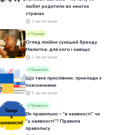
любят родители во многих
странах
2 хв.читання
Поради
Огляд лінійки сумішей бренду
Малютка: для кого і навіщо
1 хв.читання
Правопис
Що таке прислівник: приклади з
поясненнями
5 хв.читання
Правопис
Як правильно – “в наявності” чи
“у наявності”? Правила
правопису