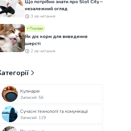
Що потрібно знати про Slot City –
незалежний огляд
3 хв.читання
Поради
Як діє корм для виведення
шерсті
2 хв.читання
Категорії
Кулінарія
Записей: 56
Сучасні технології та комунікації
Записей: 119