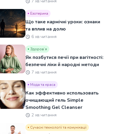
7 хв.читання
Езотерика
Що таке кармічні уроки: ознаки
та вплив на долю
6 хв.читання
Здоровʼя
Як позбутися печії при вагітності:
безпечні ліки й народні методи
7 хв.читання
Мода та краса
Как эффективно использовать
очищающий гель Simple
Smoothing Gel Cleanser
2 хв.читання
Сучасні технології та комунікації