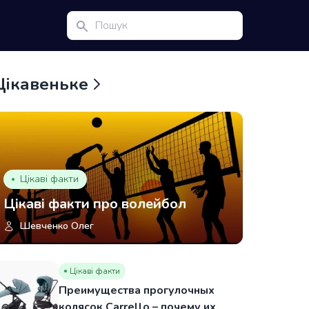
Цікавеньке
Цікаві факти
Цікаві факти про волейбол
Шевченко Олег
Цікаві факти
Преимущества прогулочных
колясок Carrello – почему их