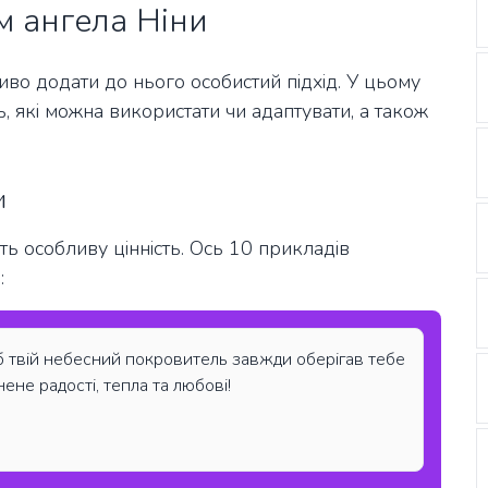
ем ангела Ніни
во додати до нього особистий підхід. У цьому
ь, які можна використати чи адаптувати, а також
и
ть особливу цінність. Ось 10 прикладів
:
б твій небесний покровитель завжди оберігав тебе
ене радості, тепла та любові!