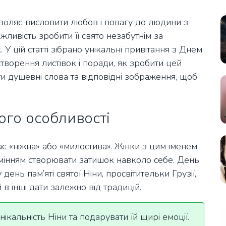
зволяє висловити любов і повагу до людини з
ливість зробити її свято незабутнім за
У цій статті зібрано унікальні привітання з Днем
творення листівок і поради, як зробити цей
ти душевні слова та відповідні зображення, щоб
ого особливості
ає «ніжна» або «милостива». Жінки з цим іменем
вмінням створювати затишок навколо себе. День
день пам’яті святої Ніни, просвітительки Грузії,
 в інші дати залежно від традицій.
ікальність Ніни та подарувати їй щирі емоції.