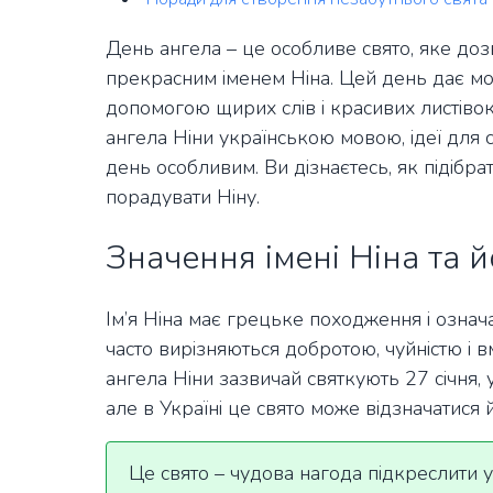
День ангела – це особливе свято, яке до
прекрасним іменем Ніна. Цей день дає мож
допомогою щирих слів і красивих листівок. 
ангела Ніни українською мовою, ідеї для с
день особливим. Ви дізнаєтесь, як підібра
порадувати Ніну.
Значення імені Ніна та й
Ім’я Ніна має грецьке походження і означ
часто вирізняються добротою, чуйністю і 
ангела Ніни зазвичай святкують 27 січня, у 
але в Україні це свято може відзначатися й
Це свято – чудова нагода підкреслити ун