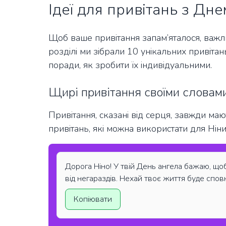
Ідеї для привітань з Дн
Щоб ваше привітання запам’яталося, важли
розділі ми зібрали 10 унікальних привітан
поради, як зробити їх індивідуальними.
Щирі привітання своїми словам
Привітання, сказані від серця, завжди маю
привітань, які можна використати для Ніни
Дорога Ніно! У твій День ангела бажаю, що
від негараздів. Нехай твоє життя буде сповн
Копіювати