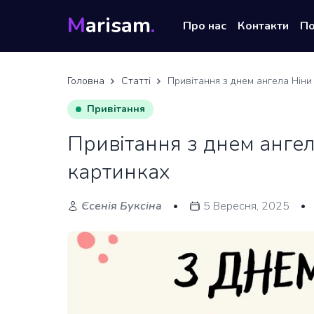
M
arisam
.
Про нас
Контакти
П
Головна
Статті
Привітання з днем ангела Ніни
Привітання
Привітання з днем ангел
картинках
Єсенія Буксіна
5 Вересня, 2025
•
•