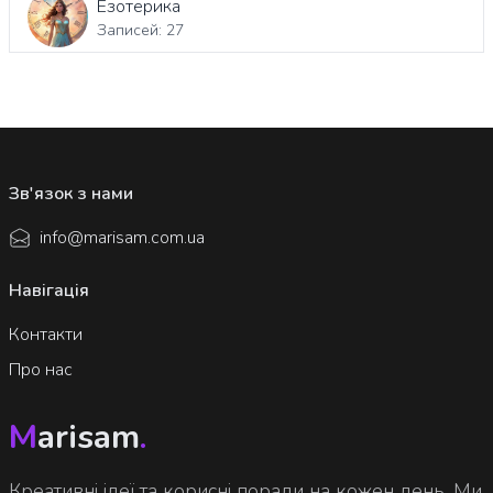
Езотерика
Записей: 27
Зв'язок з нами
info@marisam.com.ua
Навігація
Контакти
Про нас
M
arisam
.
Креативні ідеї та корисні поради на кожен день. Ми