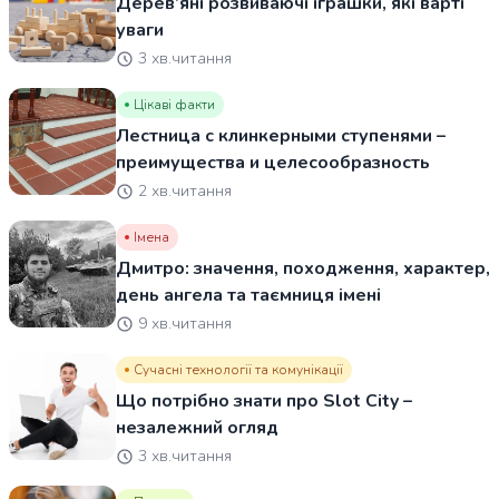
Дерев’яні розвиваючі іграшки, які варті
уваги
3 хв.читання
Цікаві факти
Лестница с клинкерными ступенями –
преимущества и целесообразность
2 хв.читання
Імена
Дмитро: значення, походження, характер,
день ангела та таємниця імені
9 хв.читання
Сучасні технології та комунікації
Що потрібно знати про Slot City –
незалежний огляд
3 хв.читання