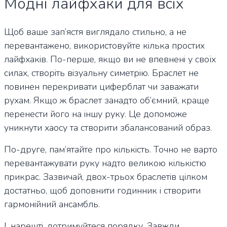
Модні лайфхаки для всіх
Щоб ваше зап’ястя виглядало стильно, а не
перевантажено, використовуйте кілька простих
лайфхаків. По-перше, якщо ви не впевнені у своїх
силах, створіть візуальну симетрію. Браслет не
повинен перекривати циферблат чи заважати
рухам. Якщо ж браслет занадто об’ємний, краще
перенести його на іншу руку. Це допоможе
уникнути хаосу та створити збалансований образ.
По-друге, пам’ятайте про кількість. Точно не варто
перевантажувати руку надто великою кількістю
прикрас. Зазвичай, двох-трьох браслетів цілком
достатньо, щоб доповнити годинник і створити
гармонійний ансамбль.
І, нарешті, дотримуйтеся порядку. Завжди