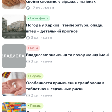
своїми словами, у віршах, листівках
12 хв.читання
Цікаві факти
Погода у Харкові: температура, опади,
вітер – детальний прогноз
3 хв.читання
Імена
Владислав: значення та походження імені
3 хв.читання
Поради
Особенности применения тренболона в
таблетках и связанные риски
2 хв.читання
Поради