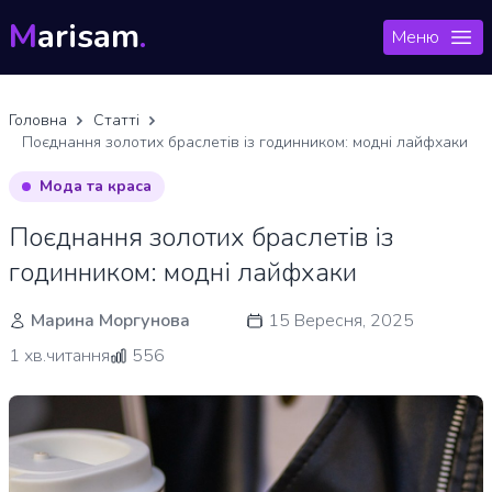
M
arisam
.
Меню
Головна
Статті
Поєднання золотих браслетів із годинником: модні лайфхаки
Мода та краса
Поєднання золотих браслетів із
годинником: модні лайфхаки
Марина Моргунова
15 Вересня, 2025
1 хв.читання
556