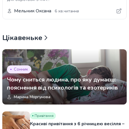
Мельник Оксана
6 хв.читання
Цікавеньке
Сонник
Чому сниться людина, про яку думаєш:
пояснення від психологів та езотериків
Марина Моргунова
Привітання
Красиві привітання з 6 річницею весілля –