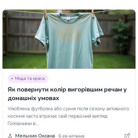
Мода та краса
Як повернути колір вигорівшим речам у
домашніх умовах
Улюблена футболка або сукня після сезону активного
носіння часто втрачає свій первісний вигляд.
Головними в...
Мельник Оксана
6 хв.читання