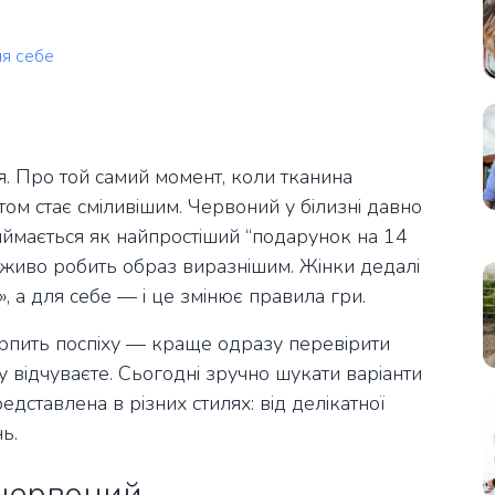
ля себе
я. Про той самий момент, коли тканина
том стає сміливішим. Червоний у білизні давно
риймається як найпростіший “подарунок на 14
реживо робить образ виразнішим. Жінки дедалі
, а для себе — і це змінює правила гри.
ерпить поспіху — краще одразу перевірити
му відчуваєте. Сьогодні зручно шукати варіанти
едставлена в різних стилях: від делікатної
ь.
 червоний