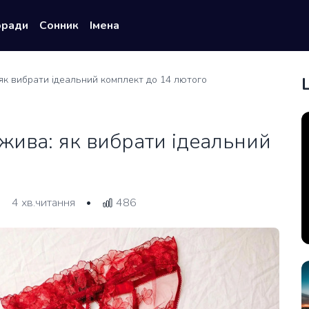
оради
Сонник
Імена
як вибрати ідеальний комплект до 14 лютого
жива: як вибрати ідеальний
4 хв.читання
486
•
•