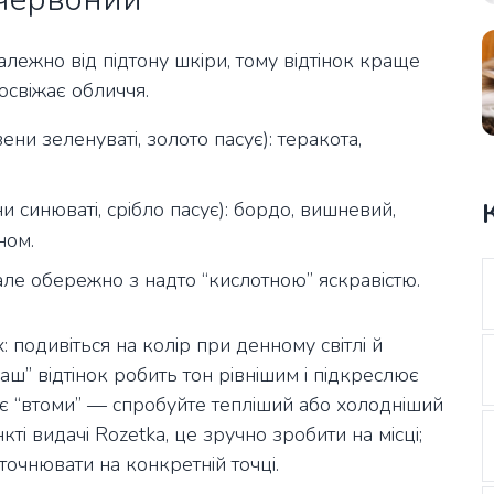
алежно від підтону шкіри, тому відтінок краще
 освіжає обличчя.
вени зеленуваті, золото пасує): теракота,
и синюваті, срібло пасує): бордо, вишневий,
ном.
, але обережно з надто “кислотною” яскравістю.
подивіться на колір при денному світлі й
аш” відтінок робить тон рівнішим і підкреслює
ає “втоми” — спробуйте тепліший або холодніший
ті видачі Rozetka, це зручно зробити на місці;
очнювати на конкретній точці.