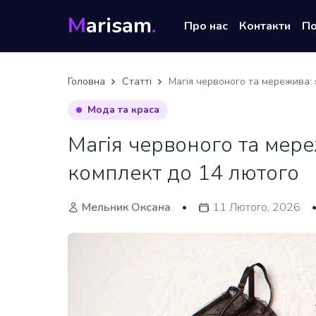
M
arisam
.
Про нас
Контакти
П
Головна
Статті
Магія червоного та мережива: 
Мода та краса
Магія червоного та мере
комплект до 14 лютого
Мельник Оксана
11 Лютого, 2026
•