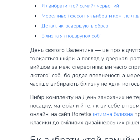
Як вибрати «той самий» червоний
Мереживо і фасон: як вибрати комплект д
Деталі, які завершують образ
Білизна як подарунок собі
День святого Валентина — це про відчутт
торкається шкіри, а погляд у дзеркалі рап
вийшов за межі стереотипів: він часто сп
лютого” собі, бо додає впевненості, а ме
частіше вибирають білизну не «для когось»
Вибір комплекту на День закоханих не т
посадку, матеріали й те, як ви себе в ньо
онлайн: на сайті Rozetka
інтимна білизна
пр
класики до сміливих дизайнерських рішен
Як вибрати «той самий»