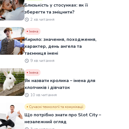
Близькість у стосунках: як її
зберегти та зміцнити?
2 хв.читання
Імена
Кирило: значення, походження,
характер, день ангела та
таємниця імені
9 хв.читання
Імена
Як назвати кролика – імена для
хлопчиків і дівчаток
10 хв.читання
Сучасні технології та комунікації
Що потрібно знати про Slot City –
незалежний огляд