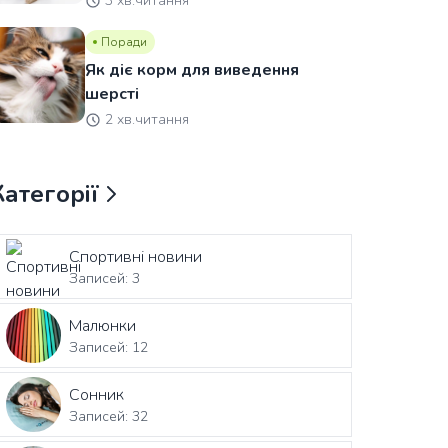
3 хв.читання
Поради
Як діє корм для виведення
шерсті
2 хв.читання
Категорії
Спортивні новини
Записей: 3
Малюнки
Записей: 12
Сонник
Записей: 32