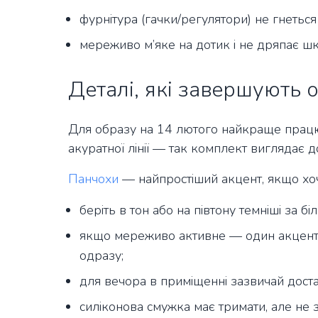
фурнітура (гачки/регулятори) не гнеться
мереживо м’яке на дотик і не дряпає шк
Деталі, які завершують 
Для образу на 14 лютого найкраще працюю
акуратної лінії — так комплект виглядає
Панчохи
— найпростіший акцент, якщо хоч
беріть в тон або на півтону темніші за бі
якщо мереживо активне — один акцент (п
одразу;
для вечора в приміщенні зазвичай дост
силіконова смужка має тримати, але не 