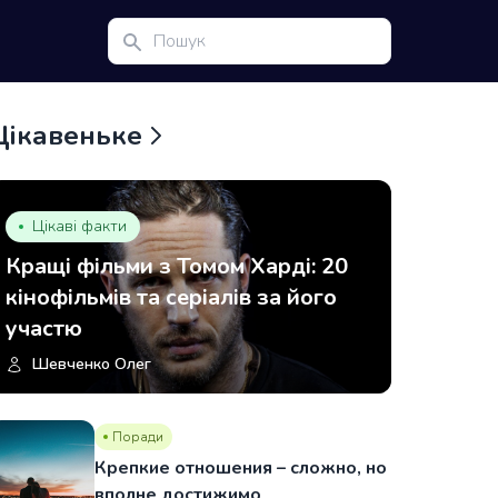
Цікавеньке
Цікаві факти
Кращі фільми з Томом Харді: 20
кінофільмів та серіалів за його
участю
Шевченко Олег
Поради
Крепкие отношения – сложно, но
вполне достижимо