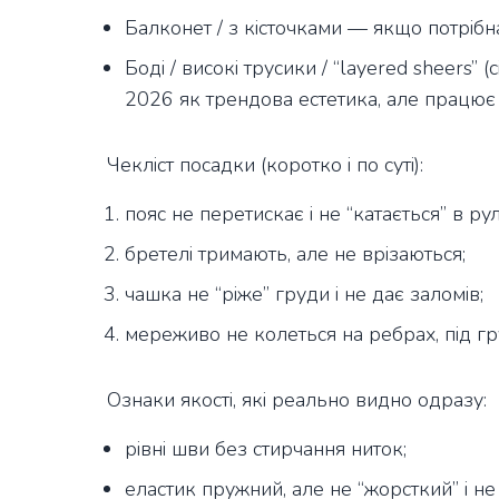
Балконет / з кісточками — якщо потрібна
Боді / високі трусики / “layered sheers” (
2026 як трендова естетика, але працю
Чекліст посадки (коротко і по суті):
пояс не перетискає і не “катається” в ру
бретелі тримають, але не врізаються;
чашка не “ріже” груди і не дає заломів;
мереживо не колеться на ребрах, під гру
Ознаки якості, які реально видно одразу:
рівні шви без стирчання ниток;
еластик пружний, але не “жорсткий” і не