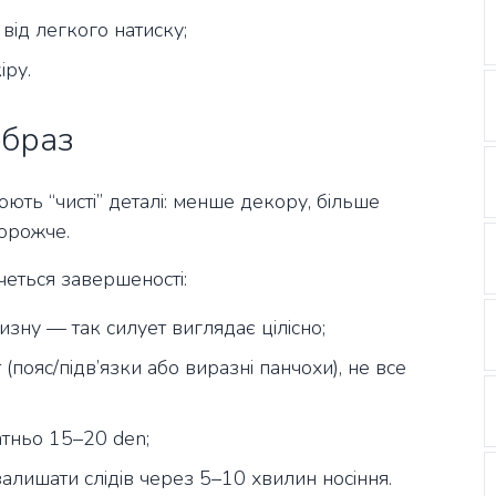
 від легкого натиску;
іру.
образ
ть “чисті” деталі: менше декору, більше
 дорожче.
еться завершеності:
лизну — так силует виглядає цілісно;
ояс/підв’язки або виразні панчохи), не все
атньо 15–20 den;
залишати слідів через 5–10 хвилин носіння.