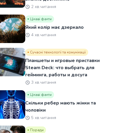
2 хв.читання
Цікаві факти
Який колір має дзеркало
4 хв.читання
Сучасні технології та комунікації
Планшеты и игровые приставки
Steam Deck: что выбрать для
гейминга, работы и досуга
3 хв.читання
Цікаві факти
Скільки ребер мають жінки та
чоловіки
5 хв.читання
Поради