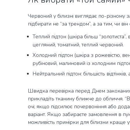
Червоний у білизні виглядає по-різному з
підбирати не “за трендом”, а за тим, чи він
Теплий підтон (шкіра більш “золотиста”, 
цегляний, томатний, теплий червоний.
Холодний підтон (шкіра з рожевістю, вен
рубіновий, малиновий із холодним підто
Нейтральний підтон: більшість відтінків
Швидка перевірка перед Днем закоханих: 
прикладіть тканину ближче до обличчя. “В
очі; якщо підсилює почервоніння або дод
варіант. Якщо забираєте замовлення в пунк
можливість примірки для білизни краще ут