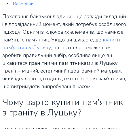
Висновок
Поховання близької людини – це завжди складний
і відповідальний момент, який потребує особливого
підходу. Одним із ключових елементів, що увічнює
пам’ять, є пам’ятник. Якщо ви шукаєте, де
купити
пам’ятник
у Луцьку
, ця стаття допоможе вам
зробити правильний вибір, особливо якщо ви
цікавитеся
гранітними пам’ятниками в Луцьку
.
Граніт – міцний, естетичний і довговічний матеріал,
який ідеально підходить для створення пам’ятників,
що витримують випробування часом.
Чому варто купити пам’ятник
з граніту в Луцьку?
Гранітні пам’ятники – це класика, яка не втрачає