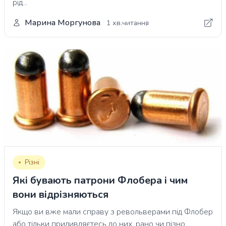
рід...
Марина Моргунова
1 хв.читання
Різні
Які бувають патрони Флобера і чим
вони відрізняються
Якщо ви вже мали справу з револьверами під Флобер
або тільки придивляєтесь до них, рано чи пізно