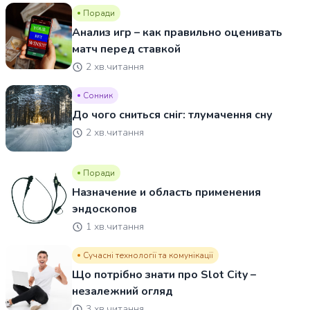
Поради
Анализ игр – как правильно оценивать
матч перед ставкой
2 хв.читання
Сонник
До чого сниться сніг: тлумачення сну
2 хв.читання
Поради
Назначение и область применения
эндоскопов
1 хв.читання
Сучасні технології та комунікації
Що потрібно знати про Slot City –
незалежний огляд
3 хв.читання