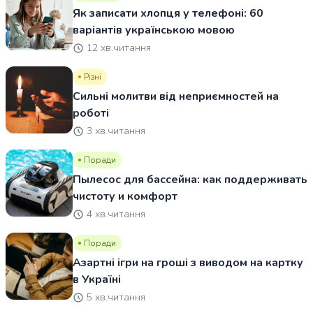
Як записати хлопця у телефоні: 60
варіантів українською мовою
12 хв.читання
Різні
Сильні молитви від неприємностей на
роботі
3 хв.читання
Поради
Пылесос для бассейна: как поддерживать
чистоту и комфорт
4 хв.читання
Поради
Азартні ігри на гроші з виводом на картку
в Україні
5 хв.читання