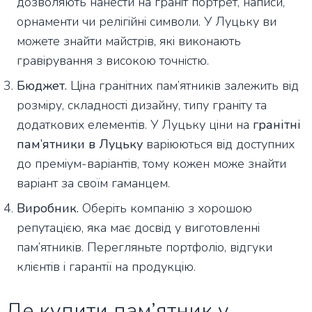
дозволяють нанести на граніт портрет, написи,
орнаменти чи релігійні символи. У Луцьку ви
можете знайти майстрів, які виконають
гравірування з високою точністю.
Бюджет.
Ціна гранітних пам’ятників залежить від
розміру, складності дизайну, типу граніту та
додаткових елементів. У Луцьку ціни на
гранітні
пам’ятники в Луцьку
варіюються від доступних
до преміум-варіантів, тому кожен може знайти
варіант за своїм гаманцем.
Виробник.
Оберіть компанію з хорошою
репутацією, яка має досвід у виготовленні
пам’ятників. Перегляньте портфоліо, відгуки
клієнтів і гарантії на продукцію.
Де купити пам’ятник у