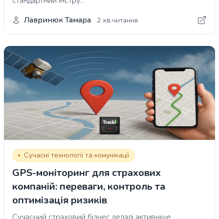
стандартний інстру...
Лавринюк Тамара
2 хв.читання
Сучасні технології та комунікації
GPS-моніторинг для страхових
компаній: переваги, контроль та
оптимізація ризиків
Сучасний страховий бізнес дедалі активніше