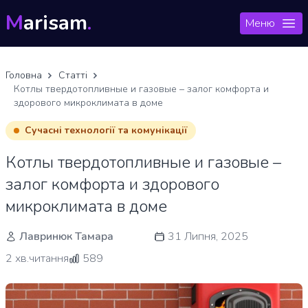
M
arisam
.
Меню
Головна
Статті
Котлы твердотопливные и газовые – залог комфорта и
здорового микроклимата в доме
Сучасні технології та комунікації
Котлы твердотопливные и газовые –
залог комфорта и здорового
микроклимата в доме
Лавринюк Тамара
31 Липня, 2025
2 хв.читання
589