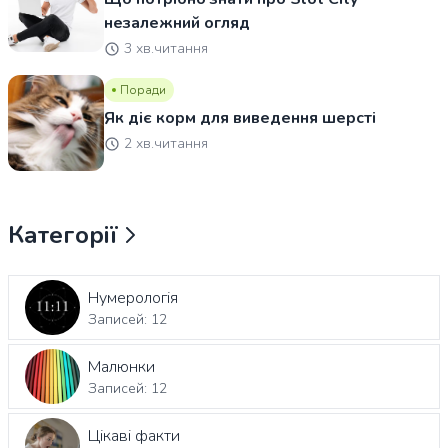
незалежний огляд
3 хв.читання
Поради
Як діє корм для виведення шерсті
2 хв.читання
Категорії
Нумерологія
Записей: 12
Малюнки
Записей: 12
Цікаві факти