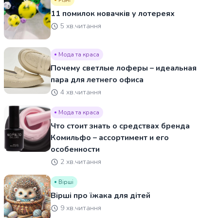
Різні
11 помилок новачків у лотереях
5 хв.читання
Мода та краса
Почему светлые лоферы – идеальная
пара для летнего офиса
4 хв.читання
Мода та краса
Что стоит знать о средствах бренда
Комильфо – ассортимент и его
особенности
2 хв.читання
Вірші
Вірші про їжака для дітей
9 хв.читання