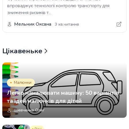
впроваджує технології контролю транспорту для
зниження ризиків т...
Мельник Оксана
3 хв.читання
Цікавеньке
Малюнки
Легко намалювати машину: 50 варіантів
та ідей малюнків для дітей
Шевченко Олег