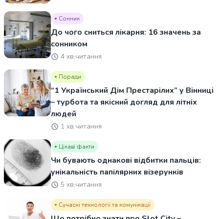
Сонник
До чого сниться лікарня: 16 значень за
сонником
4 хв.читання
Поради
“1 Український Дім Престарілих” у Вінниці
– турбота та якісний догляд для літніх
людей
1 хв.читання
Цікаві факти
Чи бувають однакові відбитки пальців:
унікальність папілярних візерунків
5 хв.читання
Сучасні технології та комунікації
Що потрібно знати про Slot City –