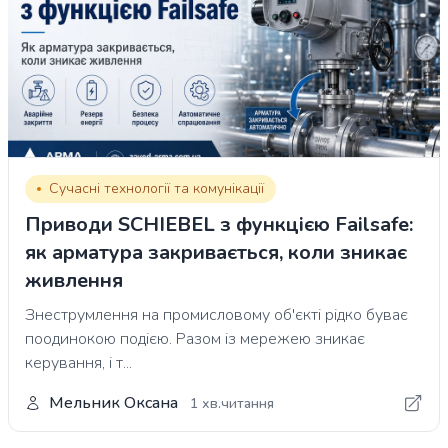
Сучасні технології та комунікації
Приводи SCHIEBEL з функцією Failsafe:
як арматура закривається, коли зникає
живлення
Знеструмлення на промисловому об'єкті рідко буває
поодинокою подією. Разом із мережею зникає
керування, і т...
Мельник Оксана
1 хв.читання