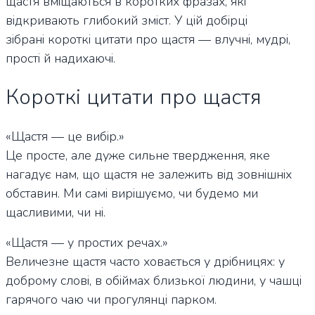
щастя вміщаються в коротких фразах, які
відкривають глибокий зміст. У цій добірці
зібрані короткі цитати про щастя — влучні, мудрі,
прості й надихаючі.
Короткі цитати про щастя
«Щастя — це вибір.»
Це просте, але дуже сильне твердження, яке
нагадує нам, що щастя не залежить від зовнішніх
обставин. Ми самі вирішуємо, чи будемо ми
щасливими, чи ні.
«Щастя — у простих речах.»
Величезне щастя часто ховається у дрібницях: у
доброму слові, в обіймах близької людини, у чашці
гарячого чаю чи прогулянці парком.