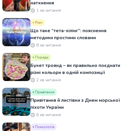
натхнення
1 хв.читання
Різні
Що таке “тета-хілінг”: пояснення
методики простими словами
8 хв.читання
Поради
Букет троянд – як правильно поєднати
різні кольори в одній композиції
2 хв.читання
Привітання
Привітання й листівки з Днем морської
піхоти України
6 хв.читання
Психологія