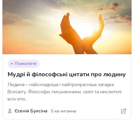
Психологія
Мудрі й філософські цитати про людину
Людина – найскладніша і найпрекрасніша загадка
Всесвіту. Філософи, письменники, святі та мислителі
всіх епо...
Єсенія Буксіна
5 хв.читання