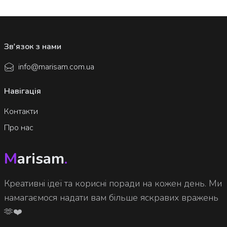
Зв'язок з нами
info@marisam.com.ua
Навігація
Контакти
Про нас
M
arisam
.
Креативні ідеї та корисні поради на кожен день. Ми
намагаємося надати вам більше яскравих вражень
🫶❤️