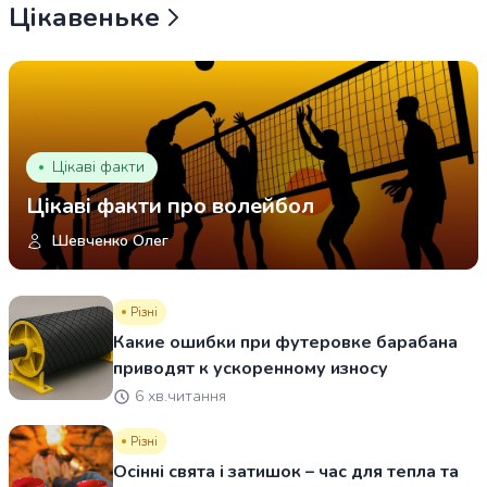
Цікавеньке
Цікаві факти
Цікаві факти про волейбол
Шевченко Олег
Різні
Какие ошибки при футеровке барабана
приводят к ускоренному износу
6 хв.читання
Різні
Осінні свята і затишок – час для тепла та