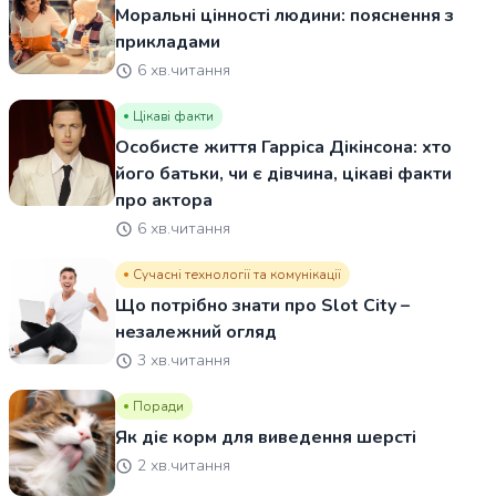
Моральні цінності людини: пояснення з
прикладами
6 хв.читання
Цікаві факти
Особисте життя Гарріса Дікінсона: хто
його батьки, чи є дівчина, цікаві факти
про актора
6 хв.читання
Сучасні технології та комунікації
Що потрібно знати про Slot City –
незалежний огляд
3 хв.читання
Поради
Як діє корм для виведення шерсті
2 хв.читання