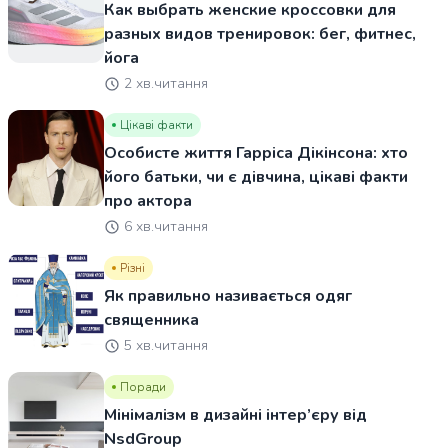
Как выбрать женские кроссовки для
разных видов тренировок: бег, фитнес,
йога
2 хв.читання
Цікаві факти
Особисте життя Гарріса Дікінсона: хто
його батьки, чи є дівчина, цікаві факти
про актора
6 хв.читання
Різні
Як правильно називається одяг
священника
5 хв.читання
Поради
Мінімалізм в дизайні інтер’єру від
NsdGroup