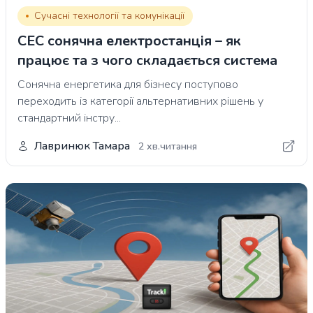
Сучасні технології та комунікації
СЕС сонячна електростанція – як
працює та з чого складається система
Сонячна енергетика для бізнесу поступово
переходить із категорії альтернативних рішень у
стандартний інстру...
Лавринюк Тамара
2 хв.читання