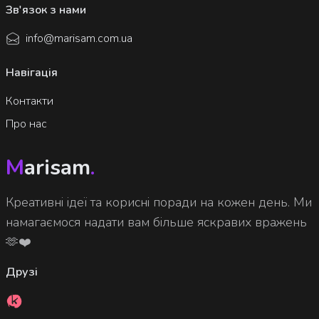
Зв'язок з нами
info@marisam.com.ua
Навігація
Контакти
Про нас
M
arisam
.
Креативні ідеї та корисні поради на кожен день. Ми
намагаємося надати вам більше яскравих вражень
🫶❤️
Друзі