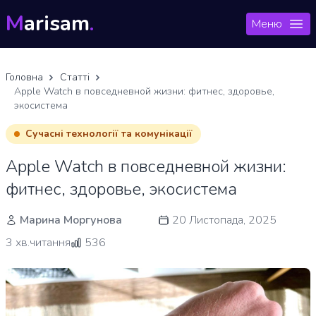
M
arisam
.
Меню
Головна
Статті
Apple Watch в повседневной жизни: фитнес, здоровье,
экосистема
Сучасні технології та комунікації
Apple Watch в повседневной жизни:
фитнес, здоровье, экосистема
Марина Моргунова
20 Листопада, 2025
3 хв.читання
536