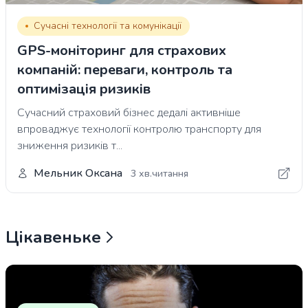
Сучасні технології та комунікації
GPS-моніторинг для страхових
компаній: переваги, контроль та
оптимізація ризиків
Сучасний страховий бізнес дедалі активніше
впроваджує технології контролю транспорту для
зниження ризиків т...
Мельник Оксана
3 хв.читання
Цікавеньке