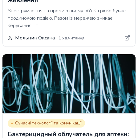
живлення
Знеструмлення на промисловому об'єкті рідко буває
поодинокою подією. Разом із мережею зникає
керування, і т...
Мельник Оксана
1 хв.читання
Сучасні технології та комунікації
Бактерицидный облучатель для аптеки: