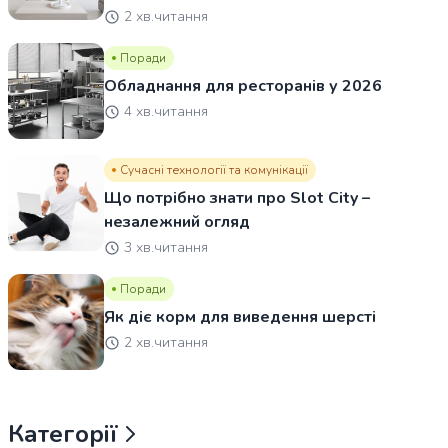
2 хв.читання
Поради
Обладнання для ресторанів у 2026
4 хв.читання
Сучасні технології та комунікації
Що потрібно знати про Slot City –
незалежний огляд
3 хв.читання
Поради
Як діє корм для виведення шерсті
2 хв.читання
Категорії