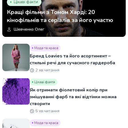
Цікаві факти
Кращі фільми з Томом Харді: 20
кінофільмів та серіалів за його участю
Шевченко Олег
Мода та краса
Бренд Loavies та його асортимент –
стильні речі для сучасного гардероба
2 хв.читання
Цікаві факти
Як отримати фіолетовий колір при
змішуванні фарб та які відтінки можна
створити
5 хв.читання
Мода та краса