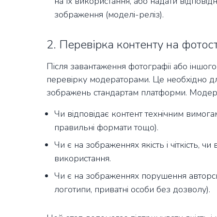
на їх використання, або надати відпові
зображення (моделі-реліз).
2. Перевірка контенту на фотос
Після завантаження фотографії або іншог
перевірку модераторами. Це необхідно для
зображень стандартам платформи. Модер
Чи відповідає контент технічним вимогам 
правильні формати тощо).
Чи є на зображеннях якість і чіткість, 
використання.
Чи є на зображеннях порушення авторс
логотипи, приватні особи без дозволу).