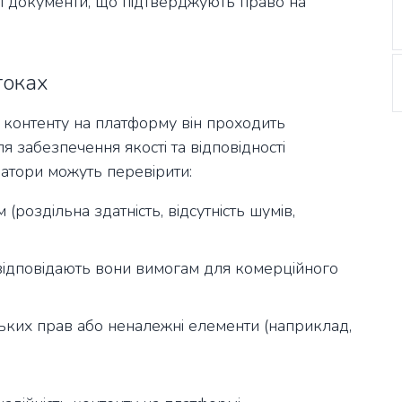
дні документи, що підтверджують право на
токах
о контенту на платформу він проходить
 забезпечення якості та відповідності
атори можуть перевірити:
(роздільна здатність, відсутність шумів,
чи відповідають вони вимогам для комерційного
ьких прав або неналежні елементи (наприклад,