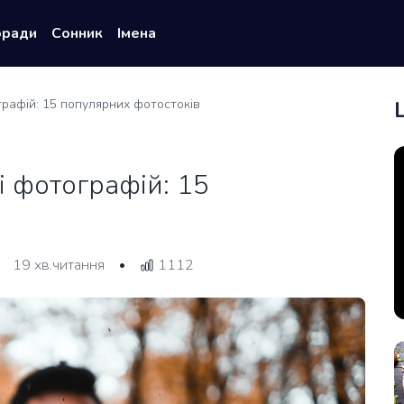
оради
Сонник
Імена
рафій: 15 популярних фотостоків
і фотографій: 15
19 хв.читання
1112
•