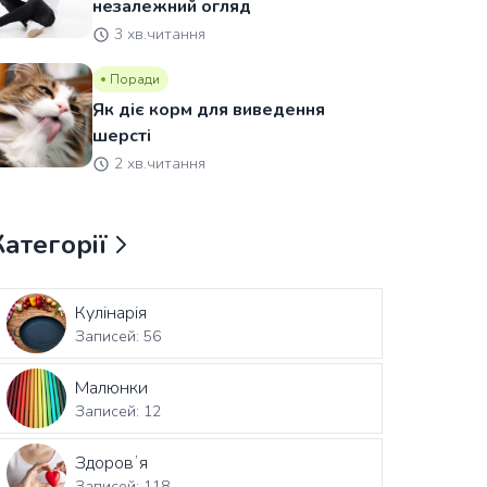
незалежний огляд
3 хв.читання
Поради
Як діє корм для виведення
шерсті
2 хв.читання
Категорії
Кулінарія
Записей: 56
Малюнки
Записей: 12
Здоровʼя
Записей: 118