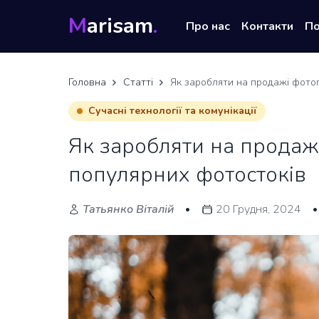
M
arisam
.
Про нас
Контакти
П
Головна
Статті
Як заробляти на продажі фотог
Сучасні технології та комунікації
Як заробляти на продаж
популярних фотостоків
Татьянко Віталій
20 Грудня, 2024
•
•