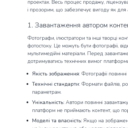
проектах. Весь процес продажу, ліцензув
і прозорим, що забезпечує вигоду як для ав
1. Завантаження автором конте
Фотографи, ілюстратори та інші творці ко
фотостоку. Це можуть бути фотографії, від
мультимедійні матеріали. Перед завантаж
дотримуватись технічних вимог платформи,
Якість зображення
: Фотографії повинні
Технічні стандарти
: Формати файлів, ро
параметрам.
Унікальність
: Автори повинні завантажув
платформ не приймають контент, що пор
Моделі та власність
: Якщо на зображен