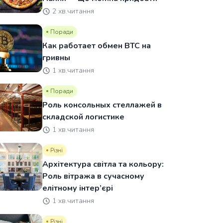
2 хв.читання
Поради
Как работает обмен BTC на
гривны
1 хв.читання
Поради
Роль консольных стеллажей в
складской логистике
1 хв.читання
Різні
Архітектура світла та кольору:
Роль вітража в сучасному
елітному інтер’єрі
1 хв.читання
Різні