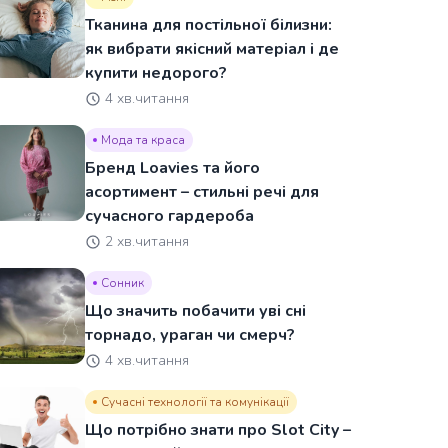
Тканина для постільної білизни:
як вибрати якісний матеріал і де
купити недорого?
4 хв.читання
Мода та краса
Бренд Loavies та його
асортимент – стильні речі для
сучасного гардероба
2 хв.читання
Сонник
Що значить побачити уві сні
торнадо, ураган чи смерч?
4 хв.читання
Сучасні технології та комунікації
Що потрібно знати про Slot City –