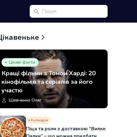
Цікавеньке
Цікаві факти
Кращі фільми з Томом Харді: 20
кінофільмів та серіалів за його
участю
Шевченко Олег
Кулінарія
Піца та роли з доставкою “Вилки
Палки” – що можна придбати