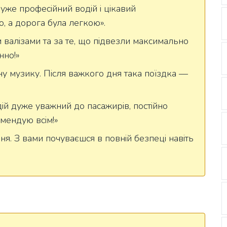
уже професійний водій і цікавий
о, а дорога була легкою».
валізами та за те, що підвезли максимально
нно!»
ну музику. Після важкого дня така поїздка —
й дуже уважний до пасажирів, постійно
омендую всім!»
ня. З вами почуваєшся в повній безпеці навіть