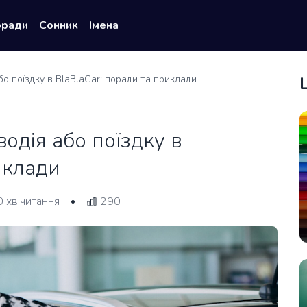
оради
Сонник
Імена
бо поїздку в BlaBlaCar: поради та приклади
водія або поїздку в
иклади
0 хв.читання
290
•