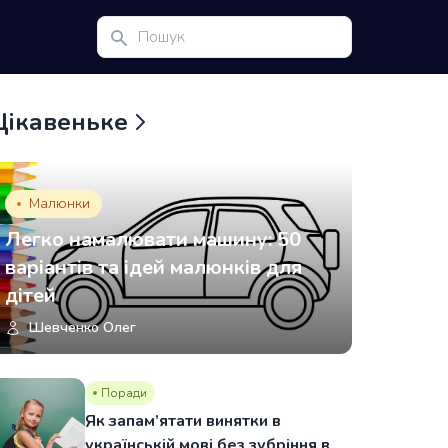
Цікавеньке
Малюнки
Легко намалювати машину: 50
варіантів та ідей малюнків для
дітей
Шевченко Олег
Поради
Як запам’ятати винятки в
українській мові без зубріння в