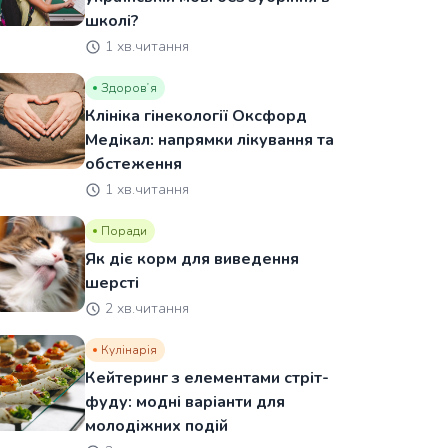
школі?
1 хв.читання
Здоровʼя
Клініка гінекології Оксфорд
Медікал: напрямки лікування та
обстеження
1 хв.читання
Поради
Як діє корм для виведення
шерсті
2 хв.читання
Кулінарія
Кейтеринг з елементами стріт-
фуду: модні варіанти для
молодіжних подій