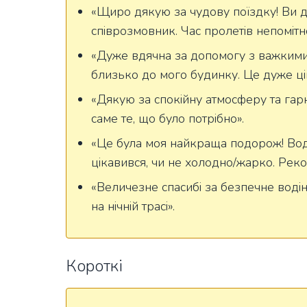
«Щиро дякую за чудову поїздку! Ви д
співрозмовник. Час пролетів непомітн
«Дуже вдячна за допомогу з важкими 
близько до мого будинку. Це дуже ці
«Дякую за спокійну атмосферу та гар
саме те, що було потрібно».
«Це була моя найкраща подорож! Воді
цікавився, чи не холодно/жарко. Рек
«Величезне спасибі за безпечне водін
на нічній трасі».
Короткі