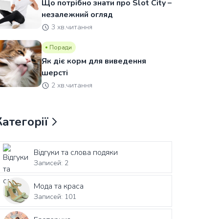
Що потрібно знати про Slot City –
незалежний огляд
3 хв.читання
Поради
Як діє корм для виведення
шерсті
2 хв.читання
Категорії
Відгуки та слова подяки
Записей: 2
Мода та краса
Записей: 101