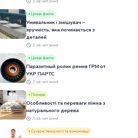
3 хв.читання
Цікаві факти
Умивальник і змішувач –
зручність, яка починається з
деталей
3 хв.читання
Цікаві факти
Паразитный ролик ремня ГРМ от
УКР ПАРТС
2 хв.читання
Поради
Особливості та переваги ліжка з
натурального дерева
3 хв.читання
Сучасні технології та комунікації