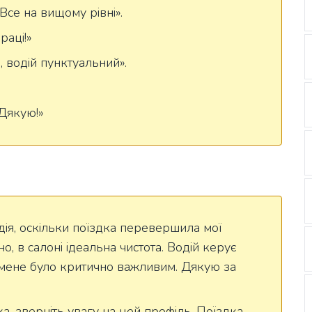
Все на вищому рівні».
раці!»
 водій пунктуальний».
Дякую!»
дія, оскільки поїздка перевершила мої
, в салоні ідеальна чистота. Водій керує
мене було критично важливим. Дякую за
, зверніть увагу на цей профіль. Поїздка