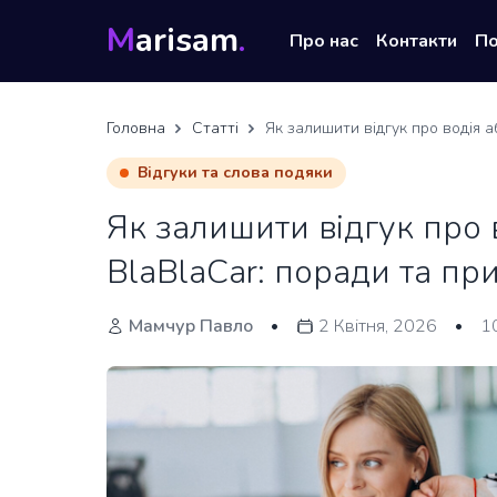
M
arisam
.
Про нас
Контакти
П
Головна
Статті
Як залишити відгук про водія а
Відгуки та слова подяки
Як залишити відгук про 
BlaBlaCar: поради та пр
Мамчур Павло
2 Квітня, 2026
1
•
•