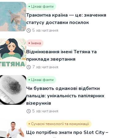
Цікаві факти
Транзитна країна — це: значення
статусу доставки посилок
5 хв.читання
Імена
Відмінювання імені Тетяна та
приклади звертання
7 хв.читання
Цікаві факти
Чи бувають однакові відбитки
пальців: унікальність папілярних
візерунків
5 хв.читання
Сучасні технології та комунікації
Що потрібно знати про Slot City –