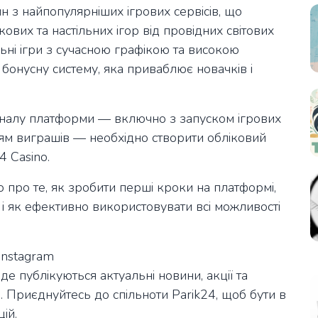
н з найпопулярніших ігрових сервісів, що
ових та настільних ігор від провідних світових
ьні ігри з сучасною графікою та високою
бонусну систему, яка приваблює новачків і
налу платформи — включно з запуском ігрових
ням виграшів — необхідно створити обліковий
4 Casino.
 про те, як зробити перші кроки на платформі,
, і як ефективно використовувати всі можливості
Instagram
, де публікуються актуальні новини, акції та
. Приєднуйтесь до спільноти Parik24, щоб бути в
ій.