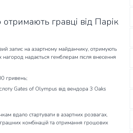
ю отримають гравці від Парік
овий запис на азартному майданчику, отримують
их нагород надається гемблерам після внесення
00 гривень;
лоту Gates of Olympus від вендора 3 Oaks
чкам вдало стартувати в азартних розвагах,
играшних комбінацій та отримання грошових