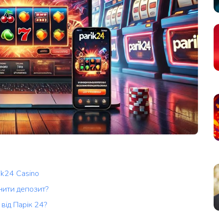
ik24 Casino
внити депозит?
від Парік 24?