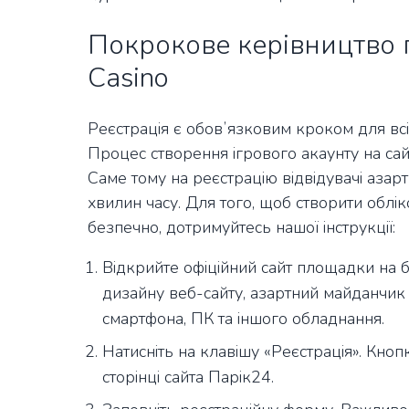
Покрокове керівництво п
Casino
Реєстрація є обовʼязковим кроком для всіх 
Процес створення ігрового акаунту на сай
Саме тому на реєстрацію відвідувачі азар
хвилин часу. Для того, щоб створити облі
безпечно, дотримуйтесь нашої інструкції:
Відкрийте офіційний сайт площадки на 
дизайну веб-сайту, азартний майданчик
смартфона, ПК та іншого обладнання.
Натисніть на клавішу «Реєстрація». Кноп
сторінці сайта Парік24.