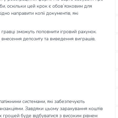
би, оскільки цей крок є обовʼязковим для
дно направити копії документів, які
і гравці зможуть поповнити ігровий рахунок.
 внесення депозиту та виведення виграшів,
атіжними системами, які забезпечують
анзакціями. Завдяки цьому зарахування коштів
х грошей буде відбуватися з високим рівнем