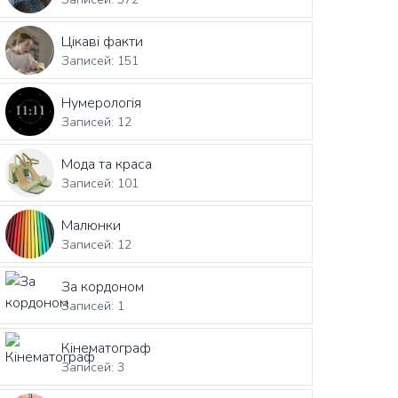
Цікаві факти
Записей: 151
Нумерологія
Записей: 12
Мода та краса
Записей: 101
Малюнки
Записей: 12
За кордоном
Записей: 1
Кінематограф
Записей: 3