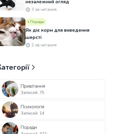
незалежний огляд
3 хв.читання
Поради
Як діє корм для виведення
шерсті
2 хв.читання
Категорії
Привітання
Записей: 75
Психологія
Записей: 14
Поради
Записей: 372