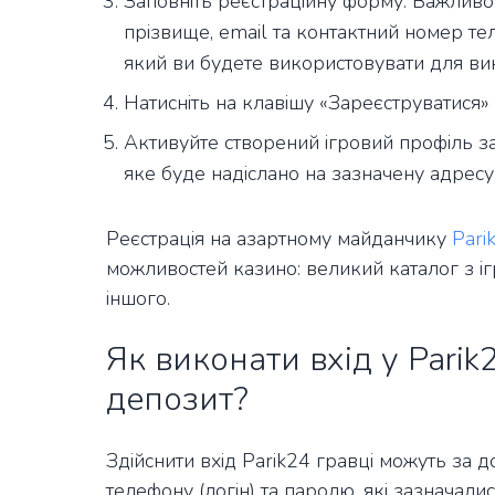
Заповніть реєстраційну форму. Важливо за
прізвище, email та контактний номер тел
який ви будете використовувати для вик
Натисніть на клавішу «Зареєструватися
Активуйте створений ігровий профіль 
яке буде надіслано на зазначену адресу
Реєстрація на азартному майданчику
Pari
можливостей казино: великий каталог з ігр
іншого.
Як виконати вхід у Parik
депозит?
Здійснити вхід Parik24 гравці можуть за
телефону (логін) та паролю, які зазначали