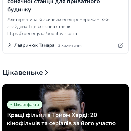
сонячної станції для приватного
будинку
Альтернатива класичним електромережам вже
знайдена. І це сонячна станція
https://kbenergy.ua/pobutovi-sonia...
Лавринюк Тамара
3 хв.читання
Цікавеньке
Цікаві факти
Кращі фільми з Томом Харді: 20
кінофільмів та серіалів за його участю