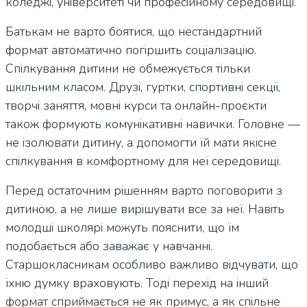
коледжі, університеті чи професійному середовищі.
Батькам не варто боятися, що нестандартний
формат автоматично погіршить соціалізацію.
Спілкування дитини не обмежується тільки
шкільним класом. Друзі, гуртки, спортивні секції,
творчі заняття, мовні курси та онлайн-проєкти
також формують комунікативні навички. Головне —
не ізолювати дитину, а допомогти їй мати якісне
спілкування в комфортному для неї середовищі.
Перед остаточним рішенням варто поговорити з
дитиною, а не лише вирішувати все за неї. Навіть
молодші школярі можуть пояснити, що їм
подобається або заважає у навчанні.
Старшокласникам особливо важливо відчувати, що
їхню думку враховують. Тоді перехід на інший
формат сприймається не як примус, а як спільне