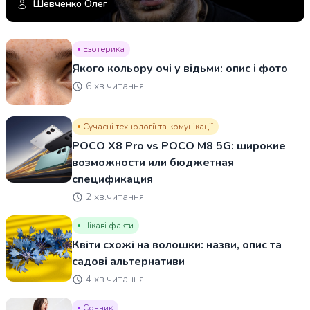
Шевченко Олег
Езотерика
Якого кольору очі у відьми: опис і фото
6 хв.читання
Сучасні технології та комунікації
POCO X8 Pro vs POCO M8 5G: широкие
возможности или бюджетная
спецификация
2 хв.читання
Цікаві факти
Квіти схожі на волошки: назви, опис та
садові альтернативи
4 хв.читання
Сонник