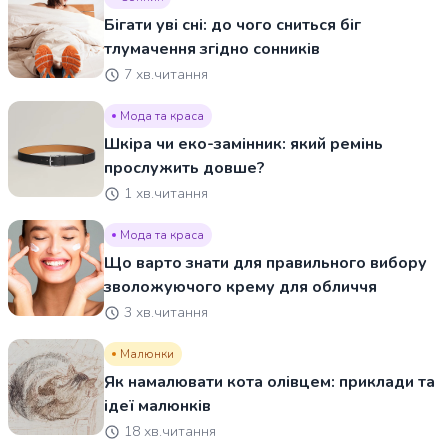
Бігати уві сні: до чого сниться біг
тлумачення згідно сонників
7 хв.читання
Мода та краса
Шкіра чи еко-замінник: який ремінь
прослужить довше?
1 хв.читання
Мода та краса
Що варто знати для правильного вибору
зволожуючого крему для обличчя
3 хв.читання
Малюнки
Як намалювати кота олівцем: приклади та
ідеї малюнків
18 хв.читання