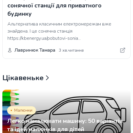
сонячної станції для приватного
будинку
Альтернатива класичним електромережам вже
знайдена. І це сонячна станція
https://kbenergy.ua/pobutovi-sonia...
Лавринюк Тамара
3 хв.читання
Цікавеньке
Малюнки
Легко намалювати машину: 50 варіантів
та ідей малюнків для дітей