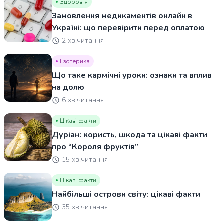
Здоровʼя
Замовлення медикаментів онлайн в
Україні: що перевірити перед оплатою
2 хв.читання
Езотерика
Що таке кармічні уроки: ознаки та вплив
на долю
6 хв.читання
Цікаві факти
Дуріан: користь, шкода та цікаві факти
про “Короля фруктів”
15 хв.читання
Цікаві факти
Найбільші острови світу: цікаві факти
35 хв.читання