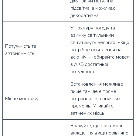
ділянок чи потужна
підсвітка, а можливо
декоративна.
У похмуру погоду та
взимку світильники
світитимуть недовго. Якщо
Потужність та
потрібне освітлення на
автономність
всю ніч — обирайте моделі
з АКБ достатньої
потужності.
Встановлення можливе
лише там, де є пряме
Місце монтажу
потрапляння сонячних
променів. Уникайте
затінених місць.
Врахуйте, що початкові
вкладення вищі порівняно