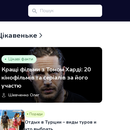
Цікавеньке
Цікаві факти
Кращі фільми з Томом Харді: 20
кінофільмів та серіалів за його
участю
Шевченко Олег
Поради
Отдых в Турции – виды туров и
что выбрать