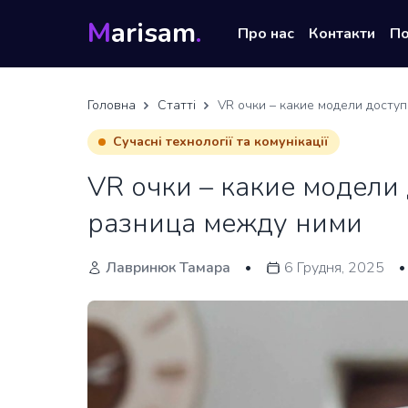
M
arisam
.
Про нас
Контакти
П
Головна
Статті
VR очки – какие модели досту
Сучасні технології та комунікації
VR очки – какие модели 
разница между ними
Лавринюк Тамара
6 Грудня, 2025
•
•