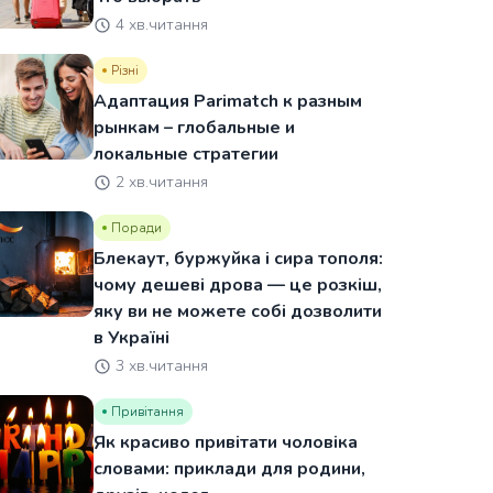
4 хв.читання
Різні
Адаптация Parimatch к разным
рынкам – глобальные и
локальные стратегии
2 хв.читання
Поради
Блекаут, буржуйка і сира тополя:
чому дешеві дрова — це розкіш,
яку ви не можете собі дозволити
в Україні
3 хв.читання
Привітання
Як красиво привітати чоловіка
словами: приклади для родини,