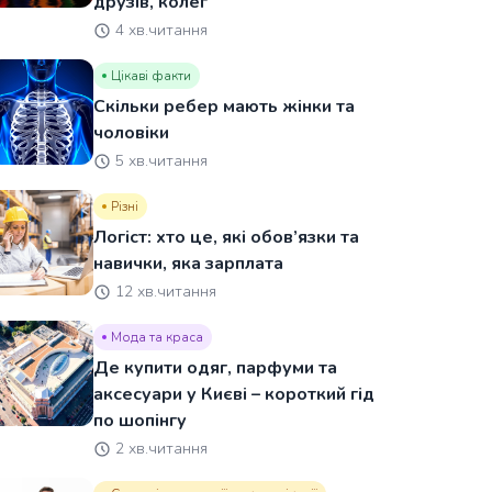
друзів, колег
4 хв.читання
Цікаві факти
Скільки ребер мають жінки та
чоловіки
5 хв.читання
Різні
Логіст: хто це, які обов’язки та
навички, яка зарплата
12 хв.читання
Мода та краса
Де купити одяг, парфуми та
аксесуари у Києві – короткий гід
по шопінгу
2 хв.читання