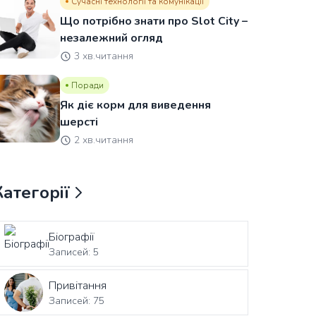
Сучасні технології та комунікації
Що потрібно знати про Slot City –
незалежний огляд
3 хв.читання
Поради
Як діє корм для виведення
шерсті
2 хв.читання
Категорії
Біографії
Записей: 5
Привітання
Записей: 75