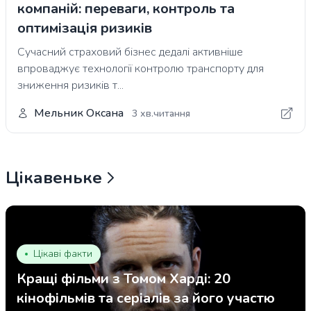
компаній: переваги, контроль та
оптимізація ризиків
Сучасний страховий бізнес дедалі активніше
впроваджує технології контролю транспорту для
зниження ризиків т...
Мельник Оксана
3 хв.читання
Цікавеньке
Цікаві факти
Кращі фільми з Томом Харді: 20
кінофільмів та серіалів за його участю