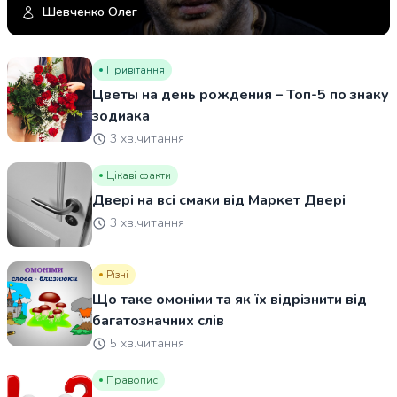
Шевченко Олег
Привітання
Цветы на день рождения – Топ-5 по знаку
зодиака
3 хв.читання
Цікаві факти
Двері на всі смаки від Маркет Двері
3 хв.читання
Різні
Що таке омоніми та як їх відрізнити від
багатозначних слів
5 хв.читання
Правопис