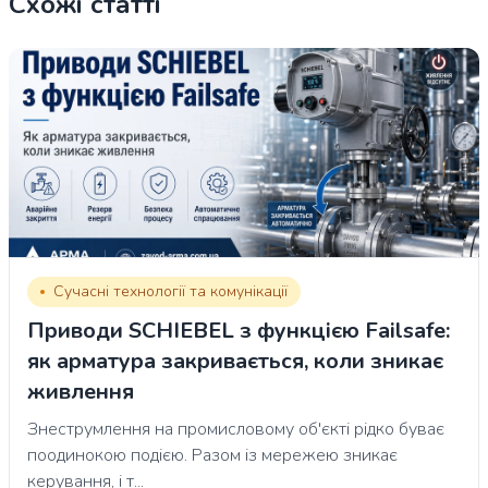
Схожі статті
Сучасні технології та комунікації
Приводи SCHIEBEL з функцією Failsafe:
як арматура закривається, коли зникає
живлення
Знеструмлення на промисловому об'єкті рідко буває
поодинокою подією. Разом із мережею зникає
керування, і т...