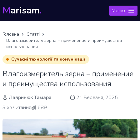
M
arisam
.
Меню
Головна
Статті
Влагоизмеритель зерна – применение и преимущества
использования
Сучасні технології та комунікації
Влагоизмеритель зерна – применение
и преимущества использования
Лавринюк Тамара
21 Березня, 2025
3 хв.читання
689