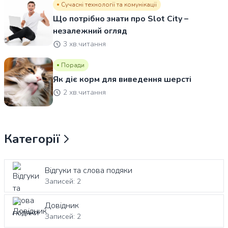
Сучасні технології та комунікації
Що потрібно знати про Slot City –
незалежний огляд
3 хв.читання
Поради
Як діє корм для виведення шерсті
2 хв.читання
Категорії
Відгуки та слова подяки
Записей: 2
Довідник
Записей: 2