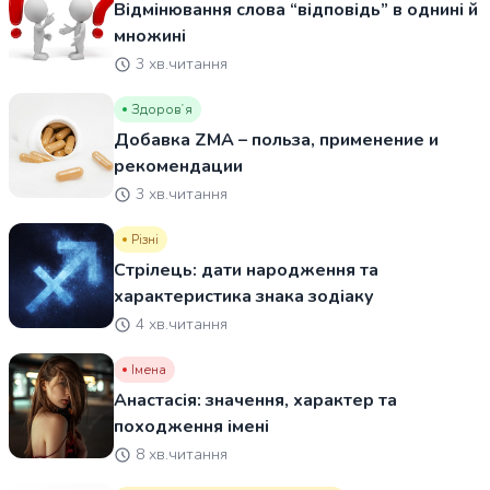
Відмінювання слова “відповідь” в однині й
множині
3 хв.читання
Здоровʼя
Добавка ZMA – польза, применение и
рекомендации
3 хв.читання
Різні
Стрілець: дати народження та
характеристика знака зодіаку
4 хв.читання
Імена
Анастасія: значення, характер та
походження імені
8 хв.читання