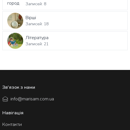
Записей: 8
Вірші
Записей: 18
Література
Записей: 21
Зв'язок з нами
info@marisam.com.ua
Навігація
Контакти