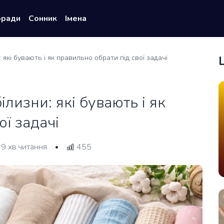
оради
Сонник
Імена
 які бувають і як правильно обрати під свої задачі
ілизни: які бувають і як
ої задачі
9 хв.читання
455
•