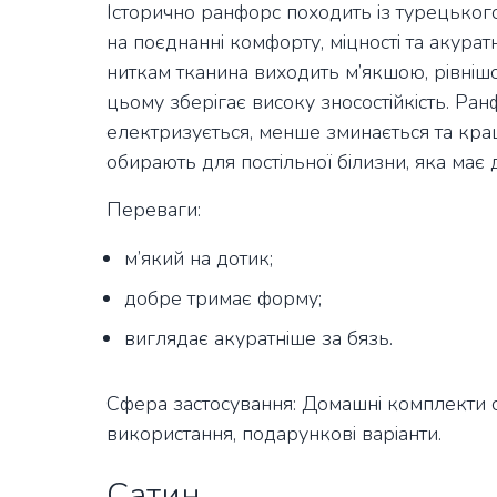
Історично ранфорс походить із турецьког
на поєднанні комфорту, міцності та акура
ниткам тканина виходить м’якшою, рівнішо
цьому зберігає високу зносостійкість. Ра
електризується, менше зминається та кращ
обирають для постільної білизни, яка має
Переваги:
м’який на дотик;
добре тримає форму;
виглядає акуратніше за бязь.
Сфера застосування: Домашні комплекти с
використання, подарункові варіанти.
Сатин