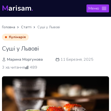
M
arisam
.
Меню
Головна
Статті
Суші у Львові
Кулінарія
Суші у Львові
Марина Моргунова
11 Березня, 2025
3 хв.читання
489