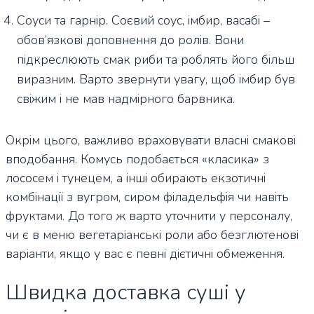
Соуси та гарнір. Соєвий соус, імбир, васабі –
обов’язкові доповнення до ролів. Вони
підкреслюють смак риби та роблять його більш
виразним. Варто звернути увагу, щоб імбир був
свіжим і не мав надмірного барвника.
Окрім цього, важливо враховувати власні смакові
вподобання. Комусь подобається «класика» з
лососем і тунецем, а інші обирають екзотичні
комбінації з вугром, сиром філадельфія чи навіть
фруктами. До того ж варто уточнити у персоналу,
чи є в меню вегетаріанські роли або безглютенові
варіанти, якщо у вас є певні дієтичні обмеження.
Швидка доставка суші у