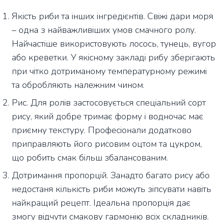
Якість риби та інших інгредієнтів. Свіжі дари моря
– одна з найважливіших умов смачного ролу.
Найчастіше використовують лосось, тунець, вугор
або креветки. У якісному закладі рибу зберігають
при чітко дотриманому температурному режимі
та обробляють належним чином.
Рис. Для ролів застосовується спеціальний сорт
рису, який добре тримає форму і водночас має
приємну текстуру. Професіонали додатково
приправляють його рисовим оцтом та цукром,
що робить смак більш збалансованим.
Дотримання пропорцій. Занадто багато рису або
недостаня кількість риби можуть зіпсувати навіть
найкращий рецепт. Ідеальна пропорція дає
змогу відчути смакову гармонію всіх складників.