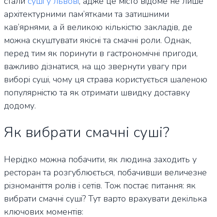
стали
суші у львові
, адже це місто відоме не лише
архітектурними пам’ятками та затишними
кав’ярнями, а й великою кількістю закладів, де
можна скуштувати якісні та смачні роли. Однак,
перед тим як поринути в гастрономічні пригоди,
важливо дізнатися, на що звернути увагу при
виборі суші, чому ця страва користується шаленою
популярністю та як отримати швидку доставку
додому.
Як вибрати смачні суші?
Нерідко можна побачити, як людина заходить у
ресторан та розгублюється, побачивши величезне
різноманіття ролів і сетів. Тож постає питання: як
вибрати смачні суші? Тут варто врахувати декілька
ключових моментів: