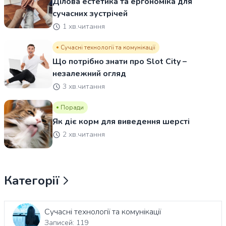
Ділова естетика та ергономіка для
сучасних зустрічей
1 хв.читання
Сучасні технології та комунікації
Що потрібно знати про Slot City –
незалежний огляд
3 хв.читання
Поради
Як діє корм для виведення шерсті
2 хв.читання
Категорії
Сучасні технології та комунікації
Записей: 119