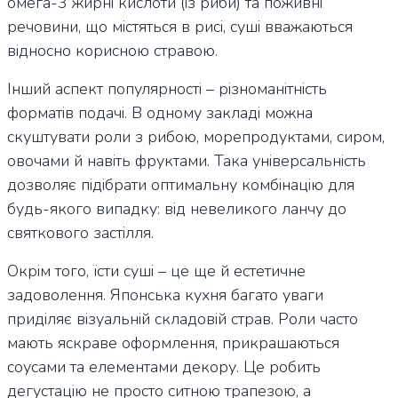
омега-3 жирні кислоти (із риби) та поживні
речовини, що містяться в рисі, суші вважаються
відносно корисною стравою.
Інший аспект популярності – різноманітність
форматів подачі. В одному закладі можна
скуштувати роли з рибою, морепродуктами, сиром,
овочами й навіть фруктами. Така універсальність
дозволяє підібрати оптимальну комбінацію для
будь-якого випадку: від невеликого ланчу до
святкового застілля.
Окрім того, їсти суші – це ще й естетичне
задоволення. Японська кухня багато уваги
приділяє візуальній складовій страв. Роли часто
мають яскраве оформлення, прикрашаються
соусами та елементами декору. Це робить
дегустацію не просто ситною трапезою, а