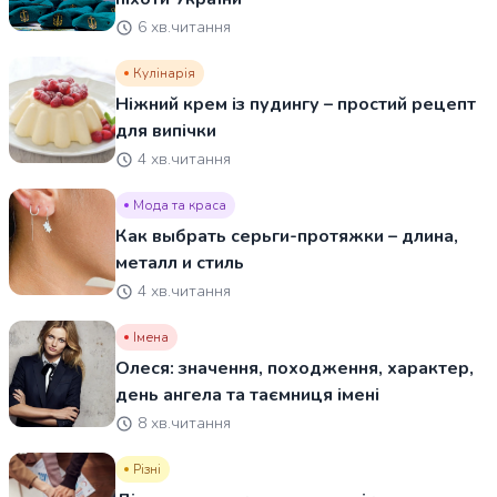
6 хв.читання
Кулінарія
Ніжний крем із пудингу – простий рецепт
для випічки
4 хв.читання
Мода та краса
Как выбрать серьги-протяжки – длина,
металл и стиль
4 хв.читання
Імена
Олеся: значення, походження, характер,
день ангела та таємниця імені
8 хв.читання
Різні