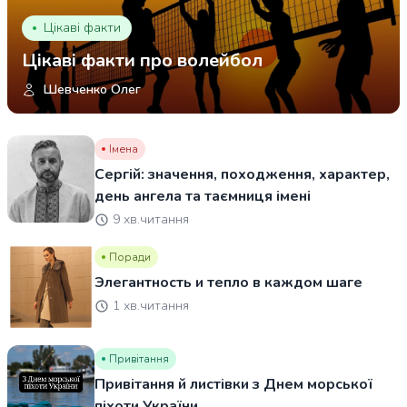
Цікаві факти
Цікаві факти про волейбол
Шевченко Олег
Імена
Сергій: значення, походження, характер,
день ангела та таємниця імені
9 хв.читання
Поради
Элегантность и тепло в каждом шаге
1 хв.читання
Привітання
Привітання й листівки з Днем морської
піхоти України