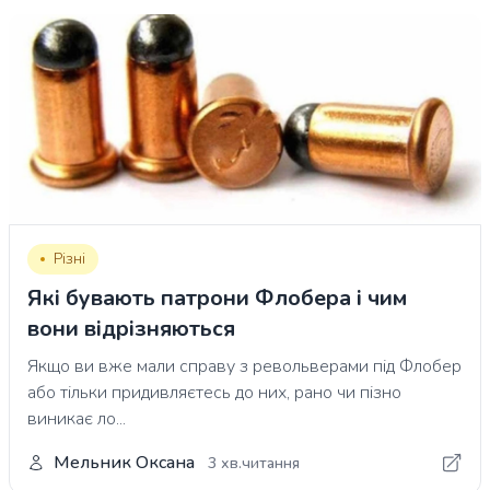
Різні
Які бувають патрони Флобера і чим
вони відрізняються
Якщо ви вже мали справу з револьверами під Флобер
або тільки придивляєтесь до них, рано чи пізно
виникає ло...
Мельник Оксана
3 хв.читання