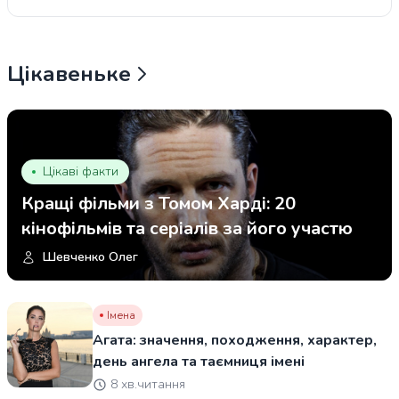
Цікавеньке
Цікаві факти
Кращі фільми з Томом Харді: 20
кінофільмів та серіалів за його участю
Шевченко Олег
Імена
Агата: значення, походження, характер,
день ангела та таємниця імені
8 хв.читання