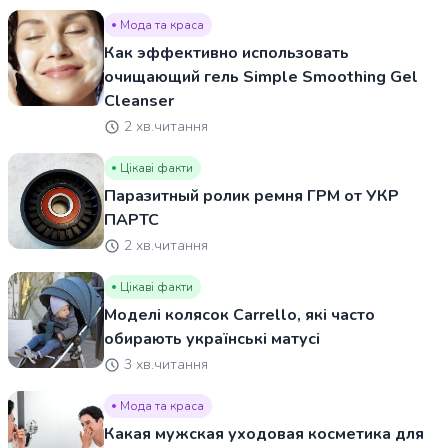
Мода та краса
Как эффективно использовать
очищающий гель Simple Smoothing Gel
Cleanser
2 хв.читання
Цікаві факти
Паразитный ролик ремня ГРМ от УКР
ПАРТС
2 хв.читання
Цікаві факти
Моделі колясок Carrello, які часто
обирають українські матусі
3 хв.читання
Мода та краса
Какая мужская уходовая косметика для