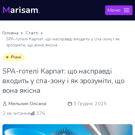
M
arisam
.
Меню
Головна
Статті
SPA-готелі Карпат: що насправді входить у спа-зону і як
зрозуміти, що вона якісна
Різні
SPA-готелі Карпат: що насправді
входить у спа-зону і як зрозуміти, що
вона якісна
Мельник Оксана
5 Грудня, 2025
2 хв.читання
376