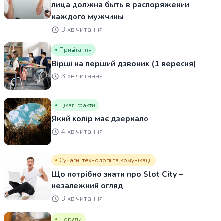
лица должна быть в распоряжении
каждого мужчины
3 хв.читання
Привітання
Вірші на перший дзвоник (1 вересня)
3 хв.читання
Цікаві факти
Який колір має дзеркало
4 хв.читання
Сучасні технології та комунікації
Що потрібно знати про Slot City –
незалежний огляд
3 хв.читання
Поради